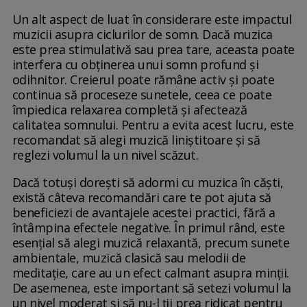
Un alt aspect de luat în considerare este impactul
muzicii asupra ciclurilor de somn. Dacă muzica
este prea stimulativă sau prea tare, aceasta poate
interfera cu obținerea unui somn profund și
odihnitor. Creierul poate rămâne activ și poate
continua să proceseze sunetele, ceea ce poate
împiedica relaxarea completă și afectează
calitatea somnului. Pentru a evita acest lucru, este
recomandat să alegi muzică liniștitoare și să
reglezi volumul la un nivel scăzut.
Dacă totuși dorești să adormi cu muzica în căști,
există câteva recomandări care te pot ajuta să
beneficiezi de avantajele acestei practici, fără a
întâmpina efectele negative. În primul rând, este
esențial să alegi muzică relaxantă, precum sunete
ambientale, muzică clasică sau melodii de
meditație, care au un efect calmant asupra minții.
De asemenea, este important să setezi volumul la
un nivel moderat și să nu-l ții prea ridicat pentru