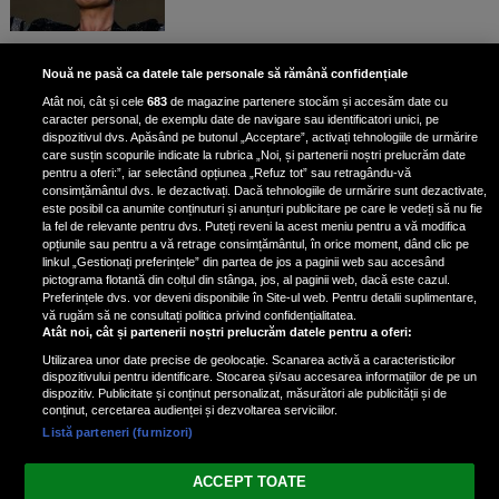
Bruce Dickinson, solistul trupei
Nouă ne pasă ca datele tale personale să rămână confidențiale
Iron Maiden, şi-a arătat talentul
Atât noi, cât și cele
683
de magazine partenere stocăm și accesăm date cu
de scrimer la un concurs în Franţa
caracter personal, de exemplu date de navigare sau identificatori unici, pe
dispozitivul dvs. Apăsând pe butonul „Acceptare”, activați tehnologiile de urmărire
care susțin scopurile indicate la rubrica „Noi, și partenerii noștri prelucrăm date
pentru a oferi:”, iar selectând opțiunea „Refuz tot” sau retragându-vă
consimțământul dvs. le dezactivați. Dacă tehnologiile de urmărire sunt dezactivate,
este posibil ca anumite conținuturi și anunțuri publicitare pe care le vedeți să nu fie
Nicki Minaj, acuzată de agresiune
la fel de relevante pentru dvs. Puteți reveni la acest meniu pentru a vă modifica
de fostul manager: Detalii șocante
opțiunile sau pentru a vă retrage consimțământul, în orice moment, dând clic pe
linkul „Gestionați preferințele” din partea de jos a paginii web sau accesând
din proces
pictograma flotantă din colțul din stânga, jos, al paginii web, dacă este cazul.
Nicki Minaj le-a lăudat pe...
Preferințele dvs. vor deveni disponibile în Site-ul web. Pentru detalii suplimentare,
vă rugăm să ne consultați politica privind confidențialitatea.
Atât noi, cât și partenerii noștri prelucrăm datele pentru a oferi:
Utilizarea unor date precise de geolocație. Scanarea activă a caracteristicilor
dispozitivului pentru identificare. Stocarea și/sau accesarea informațiilor de pe un
dispozitiv. Publicitate și conținut personalizat, măsurători ale publicității și de
conținut, cercetarea audienței și dezvoltarea serviciilor.
Listă parteneri (furnizori)
Vezi varianta Desktop
ACCEPT TOATE