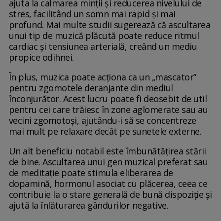
ajuta la calmarea minții și reducerea nivelului de
stres, facilitând un somn mai rapid și mai
profund. Mai multe studii sugerează că ascultarea
unui tip de muzică plăcută poate reduce ritmul
cardiac și tensiunea arterială, creând un mediu
propice odihnei.
În plus, muzica poate acționa ca un „mascator”
pentru zgomotele deranjante din mediul
înconjurător. Acest lucru poate fi deosebit de util
pentru cei care trăiesc în zone aglomerate sau au
vecini zgomotoși, ajutându-i să se concentreze
mai mult pe relaxare decât pe sunetele externe.
Un alt beneficiu notabil este îmbunătățirea stării
de bine. Ascultarea unui gen muzical preferat sau
de meditație poate stimula eliberarea de
dopamină, hormonul asociat cu plăcerea, ceea ce
contribuie la o stare generală de bună dispoziție și
ajută la înlăturarea gândurilor negative.