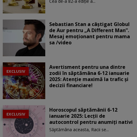
Cea de-a 82-a ediție a...
Sebastian Stan a câștigat Globul
de Aur pentru „A Different Man”.
Mesaj emoționant pentru mama
sa /video
Avertisment pentru una dintre
EXCLUSIV
zodii în săptămâna 6-12 ianuarie
2025: Atenție maximă la trafic și
decizii financiare!
Horoscopul săptămânii 6-12
EXCLUSIV
ianuarie 2025: Lecții de
autocontrol pentru anumiți nativi
Săptămâna aceasta, Racii se...