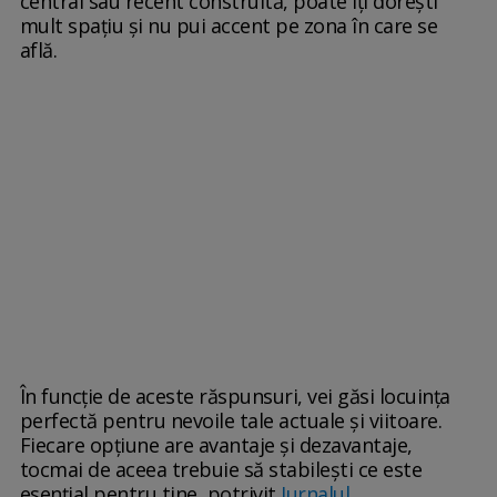
central sau recent construită, poate îți dorești
mult spațiu și nu pui accent pe zona în care se
află.
În funcție de aceste răspunsuri, vei găsi locuința
perfectă pentru nevoile tale actuale și viitoare.
Fiecare opțiune are avantaje și dezavantaje,
tocmai de aceea trebuie să stabilești ce este
esențial pentru tine, potrivit
Jurnalul.