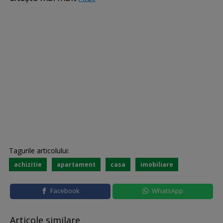
Tagurile articolului:
achizitie
apartament
casa
imobiliare
Facebook
WhatsApp
Articole similare