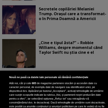
Secretele copilăriei Melaniei
Trump. Orașul care a transformat-
o în Prima Doamnă a Americii
„Cine e tipul ăsta?” – Robbie
Williams, despre momentul când
Taylor Swift nu știa cine e el
Bruce Dickinson, solistul trupei
Nouă ne pasă ca datele tale personale să rămână confidențiale
Iron Maiden, şi-a arătat talentul
Atât noi, cât și cele
683
de magazine partenere stocăm și accesăm date cu
de scrimer la un concurs în Franţa
caracter personal, de exemplu date de navigare sau identificatori unici, pe
dispozitivul dvs. Apăsând pe butonul „Acceptare”, activați tehnologiile de urmărire
care susțin scopurile indicate la rubrica „Noi, și partenerii noștri prelucrăm date
pentru a oferi:”, iar selectând opțiunea „Refuz tot” sau retragându-vă
consimțământul dvs. le dezactivați. Dacă tehnologiile de urmărire sunt dezactivate,
este posibil ca anumite conținuturi și anunțuri publicitare pe care le vedeți să nu fie