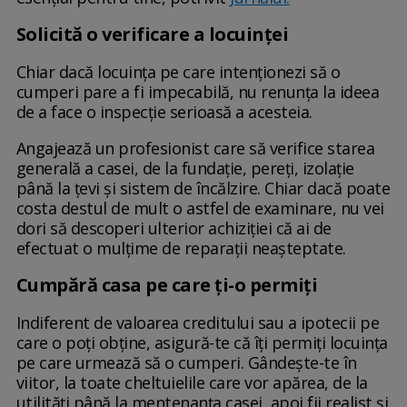
Solicită o verificare a locuinței
Chiar dacă locuința pe care intenționezi să o
cumperi pare a fi impecabilă, nu renunța la ideea
de a face o inspecție serioasă a acesteia.
Angajează un profesionist care să verifice starea
generală a casei, de la fundație, pereți, izolație
până la țevi și sistem de încălzire. Chiar dacă poate
costa destul de mult o astfel de examinare, nu vei
dori să descoperi ulterior achiziției că ai de
efectuat o mulțime de reparații neașteptate.
Cumpără casa pe care ți-o permiți
Indiferent de valoarea creditului sau a ipotecii pe
care o poți obține, asigură-te că îți permiți locuința
pe care urmează să o cumperi. Gândește-te în
viitor, la toate cheltuielile care vor apărea, de la
utilități până la mentenanța casei, apoi fii realist și