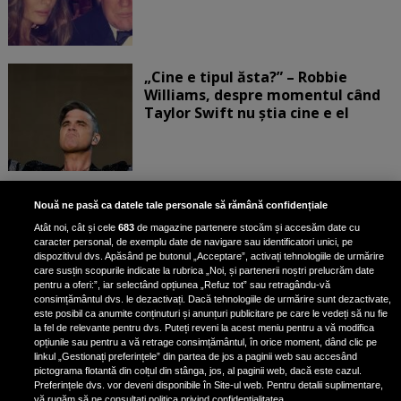
„Cine e tipul ăsta?” – Robbie
Williams, despre momentul când
Taylor Swift nu știa cine e el
Bruce Dickinson, solistul trupei
Nouă ne pasă ca datele tale personale să rămână confidențiale
Iron Maiden, şi-a arătat talentul
Atât noi, cât și cele
683
de magazine partenere stocăm și accesăm date cu
de scrimer la un concurs în Franţa
caracter personal, de exemplu date de navigare sau identificatori unici, pe
dispozitivul dvs. Apăsând pe butonul „Acceptare”, activați tehnologiile de urmărire
care susțin scopurile indicate la rubrica „Noi, și partenerii noștri prelucrăm date
pentru a oferi:”, iar selectând opțiunea „Refuz tot” sau retragându-vă
consimțământul dvs. le dezactivați. Dacă tehnologiile de urmărire sunt dezactivate,
este posibil ca anumite conținuturi și anunțuri publicitare pe care le vedeți să nu fie
Nicki Minaj, acuzată de agresiune
la fel de relevante pentru dvs. Puteți reveni la acest meniu pentru a vă modifica
de fostul manager: Detalii șocante
opțiunile sau pentru a vă retrage consimțământul, în orice moment, dând clic pe
linkul „Gestionați preferințele” din partea de jos a paginii web sau accesând
din proces
pictograma flotantă din colțul din stânga, jos, al paginii web, dacă este cazul.
Nicki Minaj le-a lăudat pe...
Preferințele dvs. vor deveni disponibile în Site-ul web. Pentru detalii suplimentare,
vă rugăm să ne consultați politica privind confidențialitatea.