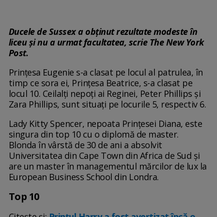
Ducele de Sussex a obținut rezultate modeste în
liceu și nu a urmat facultatea, scrie The New York
Post.
Prințesa Eugenie s-a clasat pe locul al patrulea, în
timp ce sora ei, Prințesa Beatrice, s-a clasat pe
locul 10. Ceilalți nepoți ai Reginei, Peter Phillips și
Zara Phillips, sunt situați pe locurile 5, respectiv 6.
Lady Kitty Spencer, nepoata Prințesei Diana, este
singura din top 10 cu o diplomă de master.
Blonda în vârstă de 30 de ani a absolvit
Universitatea din Cape Town din Africa de Sud și
are un master în managementul mărcilor de lux la
European Business School din Londra.
Top 10
Citește și:
Prințul Harry a fost avertizat încă o