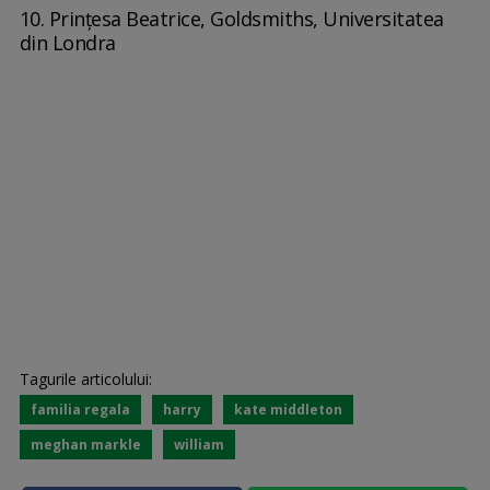
10. Prințesa Beatrice, Goldsmiths, Universitatea
din Londra
Tagurile articolului:
familia regala
harry
kate middleton
meghan markle
william