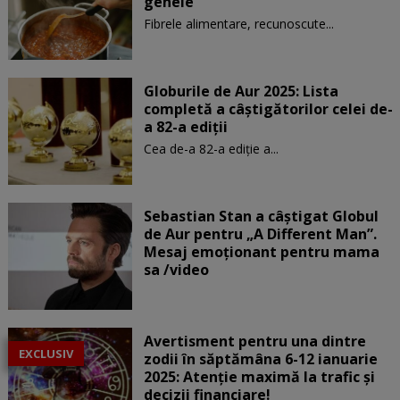
genele
Fibrele alimentare, recunoscute...
Globurile de Aur 2025: Lista
completă a câștigătorilor celei de-
a 82-a ediții
Cea de-a 82-a ediție a...
Sebastian Stan a câștigat Globul
de Aur pentru „A Different Man”.
Mesaj emoționant pentru mama
sa /video
Avertisment pentru una dintre
EXCLUSIV
zodii în săptămâna 6-12 ianuarie
2025: Atenție maximă la trafic și
decizii financiare!