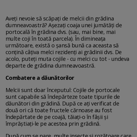
Aveți nevoie să scăpați de melcii din grădina
dumneavoastră? Așezați coaja unei jumătăți de
portocală în grădina dvs. (sau, mai bine, mai
multe coji în toată parcela). În dimineața
următoare, există o șansă bună ca aceasta să
conțină câțiva melci rezidenți ai grădinii dvs. De
acolo, puteți muta cojile - cu melci cu tot - undeva
departe de grădina dumneavoastră.
Combatere a dăunătorilor
Melcii sunt doar începutul: Cojile de portocale
sunt capabile să îndepărteze toate tipurile de
dăunători din grădină. După ce ați verificat de
două ori că toate fructele cărnoase au fost
îndepărtate de pe coajă, tăiați-o în fâșii și
împrăștiați-le pe acestea prin grădină.
După cum se pare, multe insecte și rozătoare care