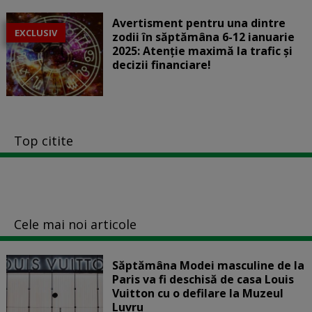
Avertisment pentru una dintre
EXCLUSIV
zodii în săptămâna 6-12 ianuarie
2025: Atenție maximă la trafic și
decizii financiare!
Top citite
Cele mai noi articole
Săptămâna Modei masculine de la
Paris va fi deschisă de casa Louis
Vuitton cu o defilare la Muzeul
Luvru