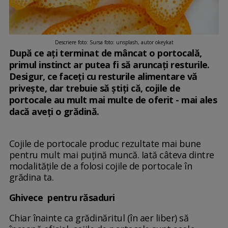
Descriere foto: Sursa foto: unsplash, autor okeykat
După ce ați terminat de mâncat o portocală,
primul instinct ar putea fi să aruncați resturile.
Desigur, ce faceți cu resturile alimentare vă
privește, dar trebuie să știți că, cojile de
portocale au mult mai multe de oferit - mai ales
dacă aveți o grădină.
Cojile de portocale produc rezultate mai bune
pentru mult mai puțină muncă. Iată câteva dintre
modalitățile de a folosi cojile de portocale în
grădina ta.
Ghivece pentru răsaduri
Chiar înainte ca grădinăritul (în aer liber) să