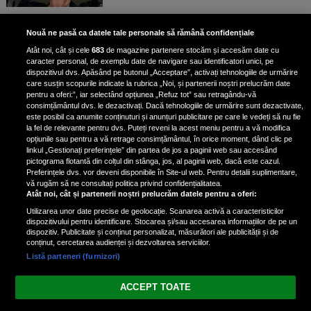
Bruce Dickinson, solistul trupei
Nouă ne pasă ca datele tale personale să rămână confidențiale
Iron Maiden, şi-a arătat talentul
Atât noi, cât și cele
683
de magazine partenere stocăm și accesăm date cu
de scrimer la un concurs în Franţa
caracter personal, de exemplu date de navigare sau identificatori unici, pe
dispozitivul dvs. Apăsând pe butonul „Acceptare”, activați tehnologiile de urmărire
care susțin scopurile indicate la rubrica „Noi, și partenerii noștri prelucrăm date
pentru a oferi:”, iar selectând opțiunea „Refuz tot” sau retragându-vă
consimțământul dvs. le dezactivați. Dacă tehnologiile de urmărire sunt dezactivate,
este posibil ca anumite conținuturi și anunțuri publicitare pe care le vedeți să nu fie
Nicki Minaj, acuzată de agresiune
la fel de relevante pentru dvs. Puteți reveni la acest meniu pentru a vă modifica
de fostul manager: Detalii șocante
opțiunile sau pentru a vă retrage consimțământul, în orice moment, dând clic pe
linkul „Gestionați preferințele” din partea de jos a paginii web sau accesând
din proces
pictograma flotantă din colțul din stânga, jos, al paginii web, dacă este cazul.
Nicki Minaj le-a lăudat pe...
Preferințele dvs. vor deveni disponibile în Site-ul web. Pentru detalii suplimentare,
vă rugăm să ne consultați politica privind confidențialitatea.
Atât noi, cât și partenerii noștri prelucrăm datele pentru a oferi:
Utilizarea unor date precise de geolocație. Scanarea activă a caracteristicilor
dispozitivului pentru identificare. Stocarea și/sau accesarea informațiilor de pe un
dispozitiv. Publicitate și conținut personalizat, măsurători ale publicității și de
conținut, cercetarea audienței și dezvoltarea serviciilor.
Listă parteneri (furnizori)
Vezi varianta Desktop
ACCEPT TOATE