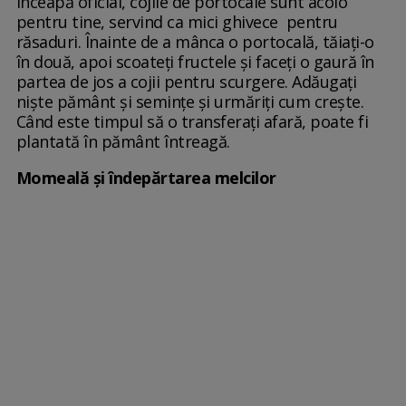
înceapă oficial, cojile de portocale sunt acolo
pentru tine, servind ca mici ghivece pentru
răsaduri. Înainte de a mânca o portocală, tăiați-o
în două, apoi scoateți fructele și faceți o gaură în
partea de jos a cojii pentru scurgere. Adăugați
niște pământ și semințe și urmăriți cum crește.
Când este timpul să o transferați afară, poate fi
plantată în pământ întreagă.
Momeală și îndepărtarea melcilor