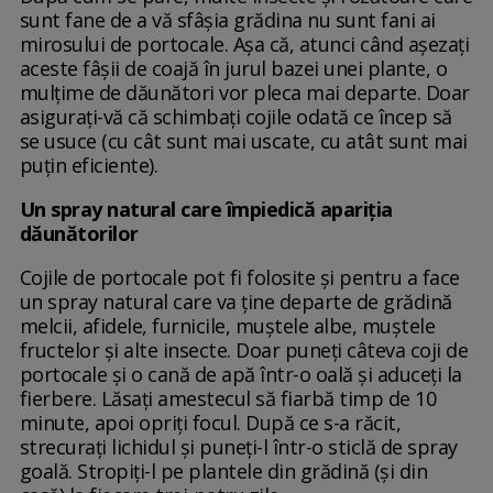
sunt fane de a vă sfâșia grădina nu sunt fani ai
mirosului de portocale. Așa că, atunci când așezați
aceste fâșii de coajă în jurul bazei unei plante, o
mulțime de dăunători vor pleca mai departe. Doar
asigurați-vă că schimbați cojile odată ce încep să
se usuce (cu cât sunt mai uscate, cu atât sunt mai
puțin eficiente).
Un spray natural care împiedică apariția
dăunătorilor
Cojile de portocale pot fi folosite și pentru a face
un spray natural care va ține departe de grădină
melcii, afidele, furnicile, muștele albe, muștele
fructelor și alte insecte. Doar puneți câteva coji de
portocale și o cană de apă într-o oală și aduceți la
fierbere. Lăsați amestecul să fiarbă timp de 10
minute, apoi opriți focul. După ce s-a răcit,
strecurați lichidul și puneți-l într-o sticlă de spray
goală. Stropiți-l pe plantele din grădină (și din