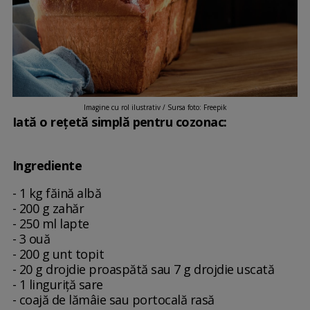
Imagine cu rol ilustrativ / Sursa foto: Freepik
Iată o rețetă simplă pentru cozonac:
Ingrediente
- 1 kg făină albă
- 200 g zahăr
- 250 ml lapte
- 3 ouă
- 200 g unt topit
- 20 g drojdie proaspătă sau 7 g drojdie uscată
- 1 linguriță sare
- coajă de lămâie sau portocală rasă