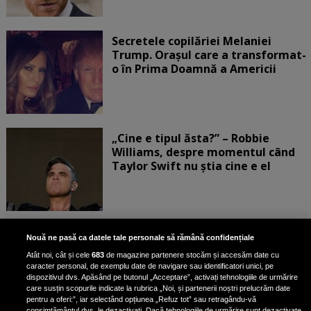
Secretele copilăriei Melaniei
Trump. Orașul care a transformat-
o în Prima Doamnă a Americii
„Cine e tipul ăsta?” – Robbie
Williams, despre momentul când
Taylor Swift nu știa cine e el
Bruce Dickinson, solistul trupei
Nouă ne pasă ca datele tale personale să rămână confidențiale
Iron Maiden, şi-a arătat talentul
Atât noi, cât și cele
683
de magazine partenere stocăm și accesăm date cu
de scrimer la un concurs în Franţa
caracter personal, de exemplu date de navigare sau identificatori unici, pe
dispozitivul dvs. Apăsând pe butonul „Acceptare”, activați tehnologiile de urmărire
care susțin scopurile indicate la rubrica „Noi, și partenerii noștri prelucrăm date
pentru a oferi:”, iar selectând opțiunea „Refuz tot” sau retragându-vă
consimțământul dvs. le dezactivați. Dacă tehnologiile de urmărire sunt dezactivate,