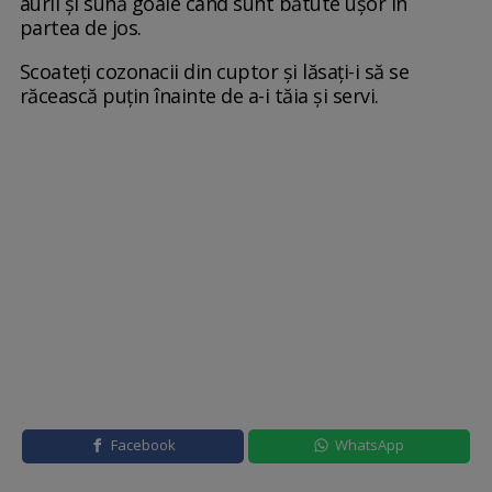
aurii și sună goale când sunt bătute ușor în
partea de jos.
Scoateți cozonacii din cuptor și lăsați-i să se
răcească puțin înainte de a-i tăia și servi.
Facebook
WhatsApp