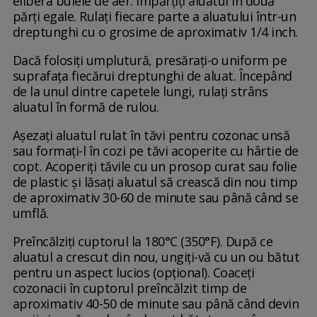
elibera bulele de aer. Împărțiți aluatul în două
părți egale. Rulați fiecare parte a aluatului într-un
dreptunghi cu o grosime de aproximativ 1/4 inch.
Dacă folosiți umplutură, presărați-o uniform pe
suprafața fiecărui dreptunghi de aluat. Începând
de la unul dintre capetele lungi, rulați strâns
aluatul în formă de rulou.
Așezați aluatul rulat în tăvi pentru cozonac unsă
sau formați-l în cozi pe tăvi acoperite cu hârtie de
copt. Acoperiți tăvile cu un prosop curat sau folie
de plastic și lăsați aluatul să crească din nou timp
de aproximativ 30-60 de minute sau până când se
umflă.
Preîncălziți cuptorul la 180°C (350°F). După ce
aluatul a crescut din nou, ungiți-vă cu un ou bătut
pentru un aspect lucios (opțional). Coaceți
cozonacii în cuptorul preîncălzit timp de
aproximativ 40-50 de minute sau până când devin