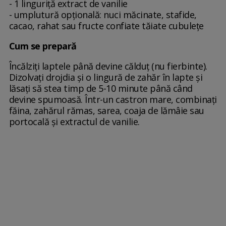
- 1 linguriță extract de vanilie
- umplutură opțională: nuci măcinate, stafide,
cacao, rahat sau fructe confiate tăiate cubulețe
Cum se prepară
Încălziți laptele până devine călduț (nu fierbinte).
Dizolvați drojdia și o lingură de zahăr în lapte și
lăsați să stea timp de 5-10 minute până când
devine spumoasă. Într-un castron mare, combinați
făina, zahărul rămas, sarea, coaja de lămâie sau
portocală și extractul de vanilie.