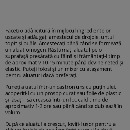
Faceți o adâncitură în mijlocul ingredientelor
uscate și adăugați amestecul de drojdie, untul
topit și ouăle. Amestecați până când se formează
un aluat omogen. Răsturnați aluatul pe o
suprafață presărată cu făină și frământați-l timp
de aproximativ 10-15 minute până devine neted și
elastic. Puteți folosi și un mixer cu atașament
pentru aluaturi dacă preferați.
Puneți aluatul într-un castron uns cu puțin ulei,
acoperiți-l cu un prosop curat sau folie de plastic
și lăsați-l să crească într-un loc cald timp de
aproximativ 1-2 ore sau până când se dublează în
volum.
După ce aluatul a crescut, loviți-l ușor pentru a