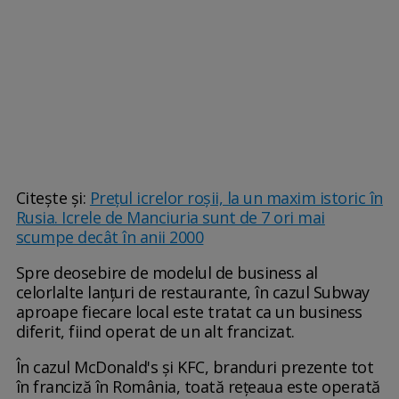
Citește și:
Preţul icrelor roşii, la un maxim istoric în
Rusia. Icrele de Manciuria sunt de 7 ori mai
scumpe decât în anii 2000
Spre deosebire de modelul de business al
celorlalte lanţuri de resta­urante, în cazul Subway
aproape fiecare local este tratat ca un business
diferit, fiind operat de un alt francizat.
În cazul McDonald's şi KFC, branduri prezente tot
în franciză în România, toată reţeaua este operată