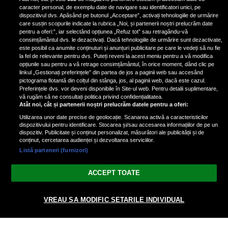
de scrimer la un concurs în Franţa
caracter personal, de exemplu date de navigare sau identificatori unici, pe
dispozitivul dvs. Apăsând pe butonul „Acceptare”, activați tehnologiile de urmărire
care susțin scopurile indicate la rubrica „Noi, și partenerii noștri prelucrăm date
pentru a oferi:”, iar selectând opțiunea „Refuz tot” sau retragându-vă
consimțământul dvs. le dezactivați. Dacă tehnologiile de urmărire sunt dezactivate,
este posibil ca anumite conținuturi și anunțuri publicitare pe care le vedeți să nu fie
Nicki Minaj, acuzată de agresiune
la fel de relevante pentru dvs. Puteți reveni la acest meniu pentru a vă modifica
de fostul manager: Detalii șocante
opțiunile sau pentru a vă retrage consimțământul, în orice moment, dând clic pe
linkul „Gestionați preferințele” din partea de jos a paginii web sau accesând
din proces
pictograma flotantă din colțul din stânga, jos, al paginii web, dacă este cazul.
Nicki Minaj le-a lăudat pe...
Preferințele dvs. vor deveni disponibile în Site-ul web. Pentru detalii suplimentare,
vă rugăm să ne consultați politica privind confidențialitatea.
Atât noi, cât și partenerii noștri prelucrăm datele pentru a oferi:
Utilizarea unor date precise de geolocație. Scanarea activă a caracteristicilor
dispozitivului pentru identificare. Stocarea și/sau accesarea informațiilor de pe un
dispozitiv. Publicitate și conținut personalizat, măsurători ale publicității și de
conținut, cercetarea audienței și dezvoltarea serviciilor.
Listă parteneri (furnizori)
Vezi varianta Desktop
ACCEPT TOATE
Politica de confidențialitate
Politica cookies
Gestionați preferințele
|
|
VREAU SA MODIFIC SETARILE INDIVIDUAL
© 2026 radiodcnews.ro | Toate drepturile rezervate.