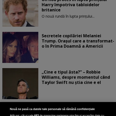
Harry împotriva tabloidelor
britanice
O nouă rundă în lupta prinţului...
Secretele copilăriei Melaniei
Trump. Orașul care a transformat-
o în Prima Doamnă a Americii
„Cine e tipul ăsta?” – Robbie
Williams, despre momentul când
Taylor Swift nu știa cine e el
Bruce Dickinson, solistul trupei
Nouă ne pasă ca datele tale personale să rămână confidențiale
Iron Maiden, şi-a arătat talentul
Atât noi, cât și cele
683
de magazine partenere stocăm și accesăm date cu