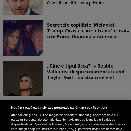
O nouă rundă în lupta prinţului...
Secretele copilăriei Melaniei
Trump. Orașul care a transformat-
o în Prima Doamnă a Americii
„Cine e tipul ăsta?” – Robbie
Williams, despre momentul când
Taylor Swift nu știa cine e el
Bruce Dickinson, solistul trupei
Nouă ne pasă ca datele tale personale să rămână confidențiale
Iron Maiden, şi-a arătat talentul
Atât noi, cât și cele
683
de magazine partenere stocăm și accesăm date cu
de scrimer la un concurs în Franţa
caracter personal, de exemplu date de navigare sau identificatori unici, pe
dispozitivul dvs. Apăsând pe butonul „Acceptare”, activați tehnologiile de urmărire
care susțin scopurile indicate la rubrica „Noi, și partenerii noștri prelucrăm date