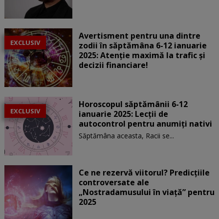
Avertisment pentru una dintre
EXCLUSIV
zodii în săptămâna 6-12 ianuarie
2025: Atenție maximă la trafic și
decizii financiare!
Horoscopul săptămânii 6-12
EXCLUSIV
ianuarie 2025: Lecții de
autocontrol pentru anumiți nativi
Săptămâna aceasta, Racii se...
Ce ne rezervă viitorul? Predicțiile
controversate ale
„Nostradamusului în viață” pentru
2025