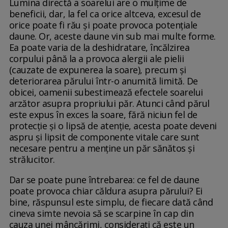
Lumina directă a soarelui are o mulțime de
beneficii, dar, la fel ca orice altceva, excesul de
orice poate fi rău și poate provoca potențiale
daune. Or, aceste daune vin sub mai multe forme.
Ea poate varia de la deshidratare, încălzirea
corpului până la a provoca alergii ale pielii
(cauzate de expunerea la soare), precum și
deteriorarea părului într-o anumită limită. De
obicei, oamenii subestimează efectele soarelui
arzător asupra propriului păr. Atunci când părul
este expus în exces la soare, fără niciun fel de
protecție și o lipsă de atenție, acesta poate deveni
aspru și lipsit de componente vitale care sunt
necesare pentru a menține un păr sănătos și
strălucitor.
Dar se poate pune întrebarea: ce fel de daune
poate provoca chiar căldura asupra părului? Ei
bine, răspunsul este simplu, de fiecare dată când
cineva simte nevoia să se scarpine în cap din
cauza unei mâncărimi, considerați că este un