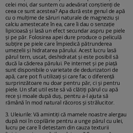
celei moi, dar suntem cu adevărat conștienți de
ceea ce sunt acestea? Apa dură este genul de apă
cu o mulțime de săruri naturale de magneziu și
calciu amestecate în ea, care îi dau o senzație
lipicioasă și lasă un efect secundar aspru pe piele
și pe păr. Folosirea apei dure produce o peliculă
subțire pe piele care împiedică pătrunderea
umezelii și hidratarea părului. Acest lucru lasă
părul tern, uscat, deshidratat și este posibil să
ducă la căderea părului. Pe internet și pe piață
sunt disponibile o varietate de dedurizatori de
apă, care pot fi utilizați și care fac o diferență
surprinzătoare nu doar pentru păr, ci și pentru
piele. Un sfat util este să vă clătiți părul cu apă
rece și moale după duș, pentru a-l ajuta să
rămână în mod natural răcoros și strălucitor.
3. Uleiurile: Vă amintiți că mamele noastre alergau
după noi în copilărie pentru a unge părul cu ulei,
lucru pe care îl detestam din cauza texturii