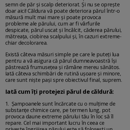
semn de păr și scalp deteriorat. Și nu se oprește
doar aici! Căldura vă poate deteriora părul într-o
măsură mult mai mare și poate provoca
probleme ale părului, cum ar fi vârfurile
despicate, părul uscat și încâlcit, căderea părului,
mătreața, ciobirea scalpului și, în cazuri extreme-
chiar decolorarea.
Există câteva măsuri simple pe care le puteți lua
pentru a vă asigura că părul dumneavoastră își
păstrează frumusețea și rămâne mereu sănătos.
Iată câteva schimbări de rutină ușoare și minore,
care sunt niște pași spre obiectivul final, suprem.
Iată cum îți protejezi părul de căldură:
1. Șampoanele sunt încărcate cu o mulțime de
substanțe chimice care, pe termen lung, pot
provoca daune extreme părului tău în loc să îl
repare. Cel mai important lucru în ceea ce
privește îngrijirea părului este să folosești un