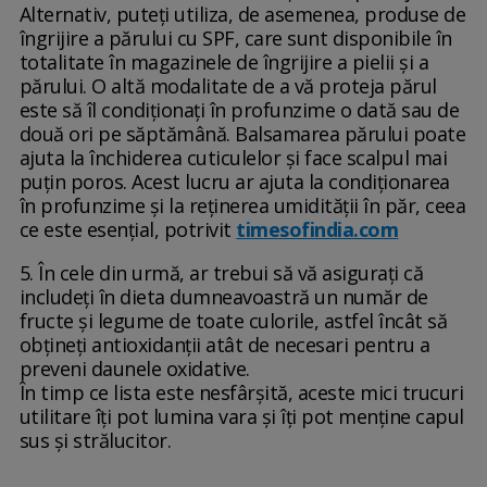
Alternativ, puteți utiliza, de asemenea, produse de
îngrijire a părului cu SPF, care sunt disponibile în
totalitate în magazinele de îngrijire a pielii și a
părului. O altă modalitate de a vă proteja părul
este să îl condiționați în profunzime o dată sau de
două ori pe săptămână. Balsamarea părului poate
ajuta la închiderea cuticulelor și face scalpul mai
puțin poros. Acest lucru ar ajuta la condiționarea
în profunzime și la reținerea umidității în păr, ceea
ce este esențial, potrivit
timesofindia.com
5. În cele din urmă, ar trebui să vă asigurați că
includeți în dieta dumneavoastră un număr de
fructe și legume de toate culorile, astfel încât să
obțineți antioxidanții atât de necesari pentru a
preveni daunele oxidative.
În timp ce lista este nesfârșită, aceste mici trucuri
utilitare îți pot lumina vara și îți pot menține capul
sus și strălucitor.