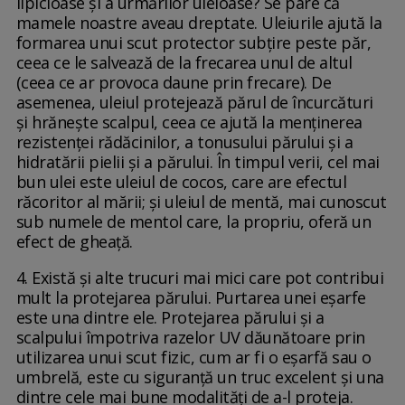
lipicioase și a urmărilor uleioase? Se pare că
mamele noastre aveau dreptate. Uleiurile ajută la
formarea unui scut protector subțire peste păr,
ceea ce le salvează de la frecarea unul de altul
(ceea ce ar provoca daune prin frecare). De
asemenea, uleiul protejează părul de încurcături
și hrănește scalpul, ceea ce ajută la menținerea
rezistenței rădăcinilor, a tonusului părului și a
hidratării pielii și a părului. În timpul verii, cel mai
bun ulei este uleiul de cocos, care are efectul
răcoritor al mării; și uleiul de mentă, mai cunoscut
sub numele de mentol care, la propriu, oferă un
efect de gheață.
4. Există și alte trucuri mai mici care pot contribui
mult la protejarea părului. Purtarea unei eșarfe
este una dintre ele. Protejarea părului și a
scalpului împotriva razelor UV dăunătoare prin
utilizarea unui scut fizic, cum ar fi o eșarfă sau o
umbrelă, este cu siguranță un truc excelent și una
dintre cele mai bune modalități de a-l proteja.