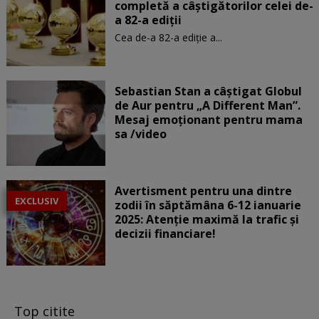
completă a câștigătorilor celei de-
a 82-a ediții
Cea de-a 82-a ediție a...
Sebastian Stan a câștigat Globul
de Aur pentru „A Different Man”.
Mesaj emoționant pentru mama
sa /video
Avertisment pentru una dintre
EXCLUSIV
zodii în săptămâna 6-12 ianuarie
2025: Atenție maximă la trafic și
decizii financiare!
Top citite