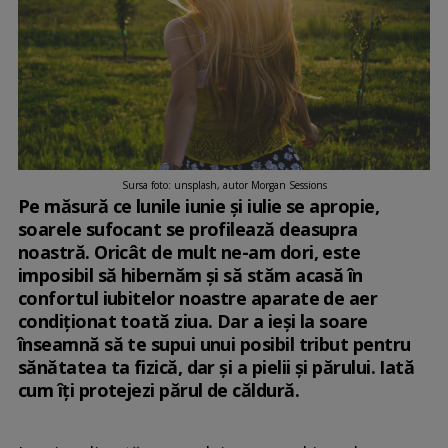
Sursa foto: unsplash, autor Morgan Sessions
Pe măsură ce lunile iunie și iulie se apropie,
soarele sufocant se profilează deasupra
noastră. Oricât de mult ne-am dori, este
imposibil să hibernăm și să stăm acasă în
confortul iubitelor noastre aparate de aer
condiționat toată ziua. Dar a ieși la soare
înseamnă să te supui unui posibil tribut pentru
sănătatea ta fizică, dar și a pielii și părului. Iată
cum îți protejezi părul de căldură.