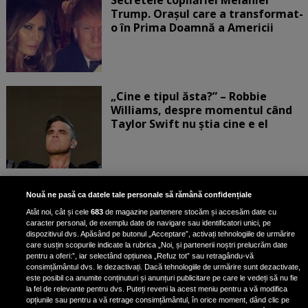
Trump. Orașul care a transformat-
o în Prima Doamnă a Americii
„Cine e tipul ăsta?” – Robbie
Williams, despre momentul când
Taylor Swift nu știa cine e el
Bruce Dickinson, solistul trupei
Nouă ne pasă ca datele tale personale să rămână confidențiale
Iron Maiden, şi-a arătat talentul
Atât noi, cât și cele
683
de magazine partenere stocăm și accesăm date cu
de scrimer la un concurs în Franţa
caracter personal, de exemplu date de navigare sau identificatori unici, pe
dispozitivul dvs. Apăsând pe butonul „Acceptare”, activați tehnologiile de urmărire
care susțin scopurile indicate la rubrica „Noi, și partenerii noștri prelucrăm date
pentru a oferi:”, iar selectând opțiunea „Refuz tot” sau retragându-vă
consimțământul dvs. le dezactivați. Dacă tehnologiile de urmărire sunt dezactivate,
este posibil ca anumite conținuturi și anunțuri publicitare pe care le vedeți să nu fie
Nicki Minaj, acuzată de agresiune
la fel de relevante pentru dvs. Puteți reveni la acest meniu pentru a vă modifica
de fostul manager: Detalii șocante
opțiunile sau pentru a vă retrage consimțământul, în orice moment, dând clic pe