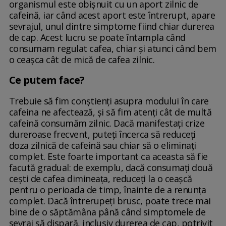
organismul este obișnuit cu un aport zilnic de
cafeină, iar când acest aport este întrerupt, apare
sevrajul, unul dintre simptome fiind chiar durerea
de cap. Acest lucru se poate întampla când
consumam regulat cafea, chiar și atunci când bem
o ceașca cât de mică de cafea zilnic.
Ce putem face?
Trebuie să fim conștienți asupra modului în care
cafeina ne afectează, și să fim atenți cât de multă
cafeină consumăm zilnic. Dacă manifestați crize
dureroase frecvent, puteți încerca să reduceți
doza zilnică de cafeină sau chiar să o eliminați
complet. Este foarte important ca aceasta să fie
facută gradual: de exemplu, dacă consumați două
cești de cafea dimineața, reduceți la o ceașcă
pentru o perioada de timp, înainte de a renunța
complet. Dacă întrerupeți brusc, poate trece mai
bine de o săptămâna până când simptomele de
sevraj să dispară, inclusiv durerea de cap, potrivit