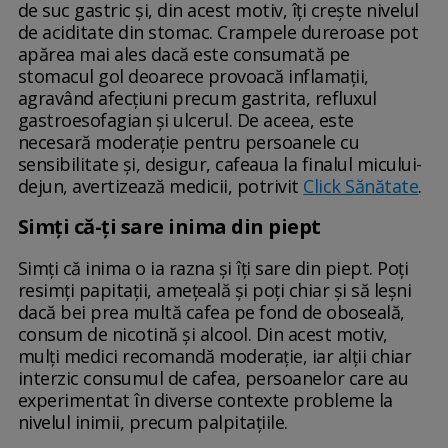
de suc gastric și, din acest motiv, îți crește nivelul
de aciditate din stomac. Crampele dureroase pot
apărea mai ales dacă este consumată pe
stomacul gol deoarece provoacă inflamații,
agravând afecțiuni precum gastrita, refluxul
gastroesofagian și ulcerul. De aceea, este
necesară moderație pentru persoanele cu
sensibilitate și, desigur, cafeaua la finalul micului-
dejun, avertizează medicii, potrivit
Click Sănătate
.
Simţi că-ţi sare inima din piept
Simți că inima o ia razna și îți sare din piept. Poți
resimți papitații, amețeală și poți chiar și să leșni
dacă bei prea multă cafea pe fond de oboseală,
consum de nicotină și alcool. Din acest motiv,
mulți medici recomandă moderație, iar alții chiar
interzic consumul de cafea, persoanelor care au
experimentat în diverse contexte probleme la
nivelul inimii, precum palpitațiile.