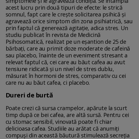
simptomele și le agravează condiția. Se întâmplă
acest lucru prin două tipuri de efecte: le strică
somnul, fapt care le crește solicitarea psihică și
agravează orice simptom din zona psihiatrică, sau
prin faptul că generează agitație, adica stres. Un
studiu publicat în revista de Medicină
Psihosomatică, realizat pe un eșantion de 25 de
bărbați, care au primit doze moderate de cafeină
sau placebo, înainte de un eveniment stresant a
relevat faptul că, cei care au băut cafea au avut
tensiune ridicată și un nivel de stres dublu,
măsurat în hormoni de stres, comparativ cu cei
care nu au băut cafea, ci placebo.
Dureri de burtă
Poate crezi că sursa crampelor, apărute la scurt
timp după ce bei cafea, are altă sursă. Pentru cei
cu stomac sensibil, vinovată poate fi chiar
delicioasa cafea. Studiile au arătat că anumiți
compuși din această băutură stimulează secreția