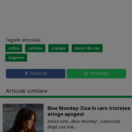
Tagurile articolului:
cafea
cofeina
crampe
dureri de cap
migrene
Facebook
WhatsApp
Articole similare
Blue Monday: Ziua în care tristețea
atinge apogeul
Astăzi este „Blue Monday”, cunoscută
drept cea mai...