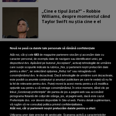
„Cine e tipul ăsta?” – Robbie
Williams, despre momentul când
Taylor Swift nu știa cine e el
Bruce Dickinson, solistul trupei
Nouă ne pasă ca datele tale personale să rămână confidențiale
Iron Maiden, şi-a arătat talentul
Atât noi, cât și cele
683
de magazine partenere stocăm și accesăm date cu
de scrimer la un concurs în Franţa
caracter personal, de exemplu date de navigare sau identificatori unici, pe
dispozitivul dvs. Apăsând pe butonul „Acceptare”, activați tehnologiile de urmărire
care susțin scopurile indicate la rubrica „Noi, și partenerii noștri prelucrăm date
pentru a oferi:”, iar selectând opțiunea „Refuz tot” sau retragându-vă
consimțământul dvs. le dezactivați. Dacă tehnologiile de urmărire sunt dezactivate,
este posibil ca anumite conținuturi și anunțuri publicitare pe care le vedeți să nu fie
Nicki Minaj, acuzată de agresiune
la fel de relevante pentru dvs. Puteți reveni la acest meniu pentru a vă modifica
de fostul manager: Detalii șocante
opțiunile sau pentru a vă retrage consimțământul, în orice moment, dând clic pe
linkul „Gestionați preferințele” din partea de jos a paginii web sau accesând
din proces
pictograma flotantă din colțul din stânga, jos, al paginii web, dacă este cazul.
Nicki Minaj le-a lăudat pe...
Preferințele dvs. vor deveni disponibile în Site-ul web. Pentru detalii suplimentare,
vă rugăm să ne consultați politica privind confidențialitatea.
Atât noi, cât și partenerii noștri prelucrăm datele pentru a oferi:
Utilizarea unor date precise de geolocație. Scanarea activă a caracteristicilor