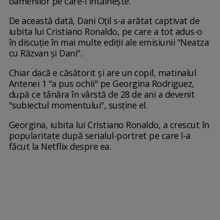
oamenilor pe care-i întâlnește.
De această dată, Dani Oțil s-a arătat captivat de
iubita lui Cristiano Ronaldo, pe care a tot adus-o
în discuție în mai multe ediții ale emisiunii "Neatza
cu Răzvan și Dani".
Chiar dacă e căsătorit și are un copil, matinalul
Antenei 1 "a pus ochii" pe Georgina Rodriguez,
după ce tânăra în vârstă de 28 de ani a devenit
"subiectul momentului", susține el.
Georgina, iubita lui Cristiano Ronaldo, a crescut în
popularitate după serialul-portret pe care l-a
făcut la Netflix despre ea.