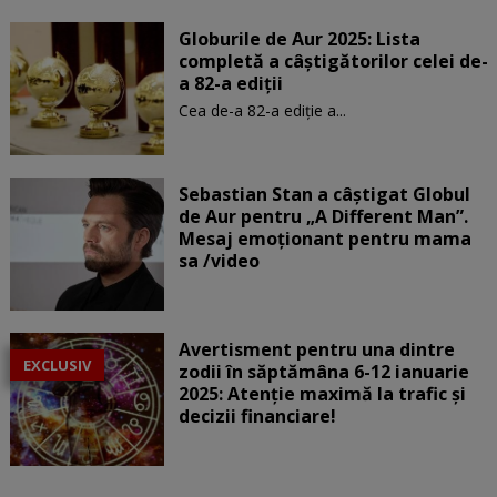
Globurile de Aur 2025: Lista
completă a câștigătorilor celei de-
a 82-a ediții
Cea de-a 82-a ediție a...
Sebastian Stan a câștigat Globul
de Aur pentru „A Different Man”.
Mesaj emoționant pentru mama
sa /video
Avertisment pentru una dintre
EXCLUSIV
zodii în săptămâna 6-12 ianuarie
2025: Atenție maximă la trafic și
decizii financiare!