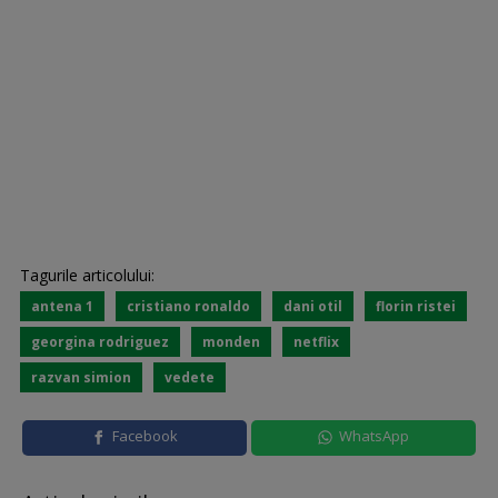
Tagurile articolului:
antena 1
cristiano ronaldo
dani otil
florin ristei
georgina rodriguez
monden
netflix
razvan simion
vedete
Facebook
WhatsApp