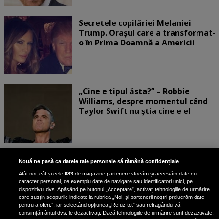
Secretele copilăriei Melaniei
Trump. Orașul care a transformat-
o în Prima Doamnă a Americii
„Cine e tipul ăsta?” – Robbie
Williams, despre momentul când
Taylor Swift nu știa cine e el
Bruce Dickinson, solistul trupei
Nouă ne pasă ca datele tale personale să rămână confidențiale
Iron Maiden, şi-a arătat talentul
Atât noi, cât și cele
683
de magazine partenere stocăm și accesăm date cu
de scrimer la un concurs în Franţa
caracter personal, de exemplu date de navigare sau identificatori unici, pe
dispozitivul dvs. Apăsând pe butonul „Acceptare”, activați tehnologiile de urmărire
care susțin scopurile indicate la rubrica „Noi, și partenerii noștri prelucrăm date
pentru a oferi:”, iar selectând opțiunea „Refuz tot” sau retragându-vă
consimțământul dvs. le dezactivați. Dacă tehnologiile de urmărire sunt dezactivate,