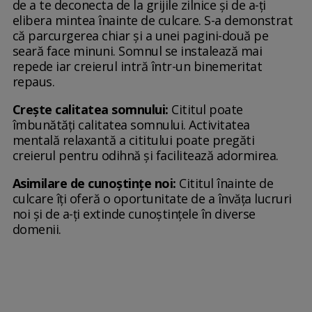
de a te deconecta de la grijile zilnice și de a-ți
elibera mintea înainte de culcare. S-a demonstrat
că parcurgerea chiar și a unei pagini-două pe
seară face minuni. Somnul se instalează mai
repede iar creierul intră într-un binemeritat
repaus.
Crește calitatea somnului:
Cititul poate
îmbunătăți calitatea somnului. Activitatea
mentală relaxantă a cititului poate pregăti
creierul pentru odihnă și facilitează adormirea.
Asimilare de cunoștințe noi:
Cititul înainte de
culcare îți oferă o oportunitate de a învăța lucruri
noi și de a-ți extinde cunoștințele în diverse
domenii.