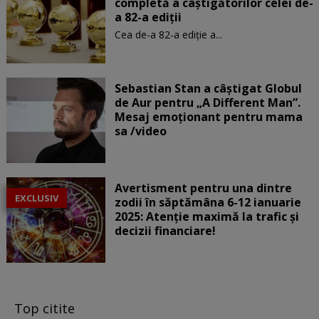
completă a câștigătorilor celei de-
a 82-a ediții
Cea de-a 82-a ediție a...
Sebastian Stan a câștigat Globul
de Aur pentru „A Different Man”.
Mesaj emoționant pentru mama
sa /video
Avertisment pentru una dintre
EXCLUSIV
zodii în săptămâna 6-12 ianuarie
2025: Atenție maximă la trafic și
decizii financiare!
Top citite