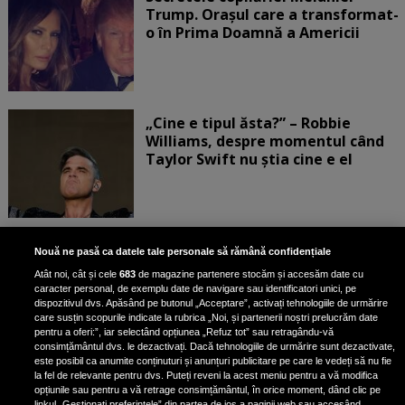
Trump. Orașul care a transformat-
o în Prima Doamnă a Americii
„Cine e tipul ăsta?” – Robbie
Williams, despre momentul când
Taylor Swift nu știa cine e el
Bruce Dickinson, solistul trupei
Nouă ne pasă ca datele tale personale să rămână confidențiale
Iron Maiden, şi-a arătat talentul
Atât noi, cât și cele
683
de magazine partenere stocăm și accesăm date cu
de scrimer la un concurs în Franţa
caracter personal, de exemplu date de navigare sau identificatori unici, pe
dispozitivul dvs. Apăsând pe butonul „Acceptare”, activați tehnologiile de urmărire
care susțin scopurile indicate la rubrica „Noi, și partenerii noștri prelucrăm date
pentru a oferi:”, iar selectând opțiunea „Refuz tot” sau retragându-vă
consimțământul dvs. le dezactivați. Dacă tehnologiile de urmărire sunt dezactivate,
este posibil ca anumite conținuturi și anunțuri publicitare pe care le vedeți să nu fie
Nicki Minaj, acuzată de agresiune
la fel de relevante pentru dvs. Puteți reveni la acest meniu pentru a vă modifica
de fostul manager: Detalii șocante
opțiunile sau pentru a vă retrage consimțământul, în orice moment, dând clic pe
linkul „Gestionați preferințele” din partea de jos a paginii web sau accesând