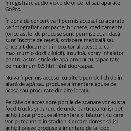
înregistrare audio-video de orice fel sau aparate
GoPro.
În zona de concert va fi permis accesul cu aparate
de fotografiat compacte, brichete, medicamente
(orice astfel de produse sunt permise doar dacă
sunt însoţite de reţetă, scrisoare medicală sau
orice alt document înlocuitor al acesteia, cu
maximum o doză zilnică), insulină, spray inhalator
pentru astm, sticle de apă proprii cu capacitate
de maximum 0,5 litri, fără dop/capac.
Nu va fi permis accesul cu alte tipuri de lichide în
afară de apă sau produse alimentare aduse de
acasă sau procurate din alte locaţii.
Pe căile de acces spre porţile de scanare vor exista
food trucks şi baruri, de unde participanţii îşi pot
achiziţiona produse alimentare şi băuturi, cu care
vor putea intra în stadion. Cei care doresc să îşi
achiziţioneze produse alimentare de la food