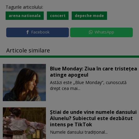
Tagurile articolului:
arena nationala
concert
depeche mode
Facebook
WhatsApp
Articole similare
Blue Monday: Ziua în care tristețea
atinge apogeul
Astăzi este „Blue Monday”, cunoscută
drept cea mai...
Știai de unde vine numele dansului
Alunelu? Subiectul este dezbătut
intens pe TikTok
Numele dansului tradițional...