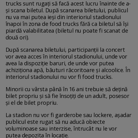
trucks sunt rugaţi să facă acest lucru înainte de a-
şi scana biletul. După scanarea biletului, publicul
nu va mai putea ieşi din interioriul stadionului
înapoi în zona de food trucks fără ca biletul să îşi
piardă valabilitatea (biletul nu poate fi scanat de
două ori).
După scanarea biletului, participanţii la concert
vor avea acces în interiorul stadionului, unde vor
avea la dispoziţie baruri, de unde vor putea
achiziţiona apă, băuturi răcoritoare şi alcoolice. În
interiorul stadionului nu vor fi food trucks.
Minorii cu vârsta până în 16 ani trebuie să deţină
bilet propriu şi să fie însoţiţi de un adult, posesor
şi el de bilet propriu.
La stadion nu vor fi garderobe sau lockere, aşadar
publicul este rugat să nu aducă obiecte
voluminoase sau interzise, întrucât nu le vor
putea depozita în locaţie.