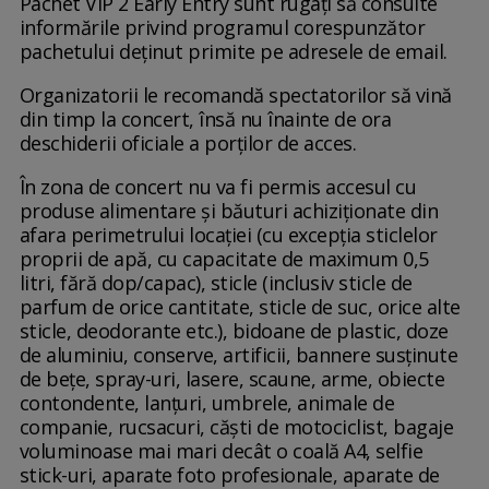
Pachet VIP 2 Early Entry sunt rugaţi să consulte
informările privind programul corespunzător
pachetului deţinut primite pe adresele de email.
Organizatorii le recomandă spectatorilor să vină
din timp la concert, însă nu înainte de ora
deschiderii oficiale a porţilor de acces.
În zona de concert nu va fi permis accesul cu
produse alimentare şi băuturi achiziţionate din
afara perimetrului locaţiei (cu excepţia sticlelor
proprii de apă, cu capacitate de maximum 0,5
litri, fără dop/capac), sticle (inclusiv sticle de
parfum de orice cantitate, sticle de suc, orice alte
sticle, deodorante etc.), bidoane de plastic, doze
de aluminiu, conserve, artificii, bannere susţinute
de beţe, spray-uri, lasere, scaune, arme, obiecte
contondente, lanţuri, umbrele, animale de
companie, rucsacuri, căşti de motociclist, bagaje
voluminoase mai mari decât o coală A4, selfie
stick-uri, aparate foto profesionale, aparate de