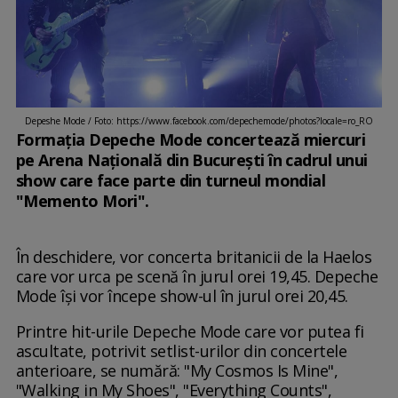
Depeshe Mode / Foto: https://www.facebook.com/depechemode/photos?locale=ro_RO
Formaţia Depeche Mode concertează miercuri
pe Arena Naţională din Bucureşti în cadrul unui
show care face parte din turneul mondial
"Memento Mori".
În deschidere, vor concerta britanicii de la Haelos
care vor urca pe scenă în jurul orei 19,45. Depeche
Mode îşi vor începe show-ul în jurul orei 20,45.
Printre hit-urile Depeche Mode care vor putea fi
ascultate, potrivit setlist-urilor din concertele
anterioare, se numără: "My Cosmos Is Mine",
"Walking in My Shoes", "Everything Counts",