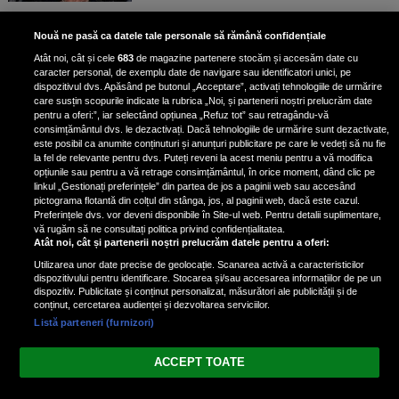
Bruce Dickinson, solistul trupei
Nouă ne pasă ca datele tale personale să rămână confidențiale
Iron Maiden, şi-a arătat talentul
Atât noi, cât și cele
683
de magazine partenere stocăm și accesăm date cu
de scrimer la un concurs în Franţa
caracter personal, de exemplu date de navigare sau identificatori unici, pe
dispozitivul dvs. Apăsând pe butonul „Acceptare”, activați tehnologiile de urmărire
care susțin scopurile indicate la rubrica „Noi, și partenerii noștri prelucrăm date
pentru a oferi:”, iar selectând opțiunea „Refuz tot” sau retragându-vă
consimțământul dvs. le dezactivați. Dacă tehnologiile de urmărire sunt dezactivate,
este posibil ca anumite conținuturi și anunțuri publicitare pe care le vedeți să nu fie
Nicki Minaj, acuzată de agresiune
la fel de relevante pentru dvs. Puteți reveni la acest meniu pentru a vă modifica
de fostul manager: Detalii șocante
opțiunile sau pentru a vă retrage consimțământul, în orice moment, dând clic pe
linkul „Gestionați preferințele” din partea de jos a paginii web sau accesând
din proces
pictograma flotantă din colțul din stânga, jos, al paginii web, dacă este cazul.
Nicki Minaj le-a lăudat pe...
Preferințele dvs. vor deveni disponibile în Site-ul web. Pentru detalii suplimentare,
vă rugăm să ne consultați politica privind confidențialitatea.
Atât noi, cât și partenerii noștri prelucrăm datele pentru a oferi:
Utilizarea unor date precise de geolocație. Scanarea activă a caracteristicilor
dispozitivului pentru identificare. Stocarea și/sau accesarea informațiilor de pe un
dispozitiv. Publicitate și conținut personalizat, măsurători ale publicității și de
conținut, cercetarea audienței și dezvoltarea serviciilor.
Listă parteneri (furnizori)
Vezi varianta Desktop
ACCEPT TOATE
Politica de confidențialitate
Politica cookies
Gestionați preferințele
|
|