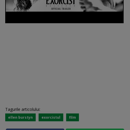
Tagurile articolului:
ellen burstyn
exorcistul
film