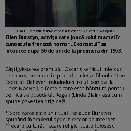
Filmul „Exorcistul” se întoarce pe marile ecrane și aduce cu el o surpriză
Ellen Burstyn, actrița care joacă rolul mamei în
cunoscuta franciză horror „Exorcistul” se
întoarce după 50 de ani de la premiera din 1973.
Câștigătoarea premiului Oscar și-a făcut miercuri
revenirea pe ecran în primul trailer al filmulu "The
Exorcist: Believer" reluându-și rolul iconic al lui
Chris MacNeil, o femeie care este bântuită pentru
de fiica sa posedată, Regan (Linda Blair), așa cum
spune povestea originală.
"Exorcizarea este un ritual", se aude Burstyn
spunând în trailerul apărut recent pe internet.
"Fiecare cultură, fiecare religie, toate folosesc