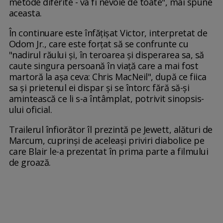
metode diferite - va fi nevoie de toate", mai spune
aceasta.
În continuare este înfățișat Victor, interpretat de
Odom Jr., care este forțat să se confrunte cu
"nadirul răului și, în teroarea și disperarea sa, să
caute singura persoană în viață care a mai fost
martoră la așa ceva: Chris MacNeil", după ce fiica
sa și prietenul ei dispar și se întorc fără să-și
amintească ce li s-a întâmplat, potrivit sinopsis-
ului oficial.
Trailerul înfiorător îl prezintă pe Jewett, alături de
Marcum, cuprinși de aceleași priviri diabolice pe
care Blair le-a prezentat în prima parte a filmului
de groază.