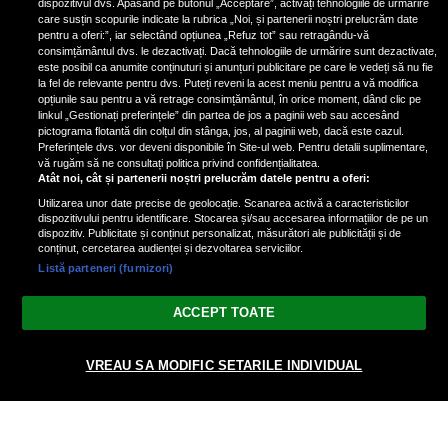
dispozitivul dvs. Apăsând pe butonul „Acceptare”, activați tehnologiile de urmărire
care susțin scopurile indicate la rubrica „Noi, și partenerii noștri prelucrăm date
pentru a oferi:”, iar selectând opțiunea „Refuz tot” sau retragându-vă
consimțământul dvs. le dezactivați. Dacă tehnologiile de urmărire sunt dezactivate,
este posibil ca anumite conținuturi și anunțuri publicitare pe care le vedeți să nu fie
Nicki Minaj, acuzată de agresiune
la fel de relevante pentru dvs. Puteți reveni la acest meniu pentru a vă modifica
de fostul manager: Detalii șocante
opțiunile sau pentru a vă retrage consimțământul, în orice moment, dând clic pe
linkul „Gestionați preferințele” din partea de jos a paginii web sau accesând
din proces
pictograma flotantă din colțul din stânga, jos, al paginii web, dacă este cazul.
Nicki Minaj le-a lăudat pe...
Preferințele dvs. vor deveni disponibile în Site-ul web. Pentru detalii suplimentare,
vă rugăm să ne consultați politica privind confidențialitatea.
Atât noi, cât și partenerii noștri prelucrăm datele pentru a oferi:
Utilizarea unor date precise de geolocație. Scanarea activă a caracteristicilor
dispozitivului pentru identificare. Stocarea și/sau accesarea informațiilor de pe un
dispozitiv. Publicitate și conținut personalizat, măsurători ale publicității și de
conținut, cercetarea audienței și dezvoltarea serviciilor.
Listă parteneri (furnizori)
Vezi varianta Desktop
ACCEPT TOATE
Politica de confidențialitate
Politica cookies
Gestionați preferințele
|
|
VREAU SA MODIFIC SETARILE INDIVIDUAL
© 2026 radiodcnews.ro | Toate drepturile rezervate.
nxt.196