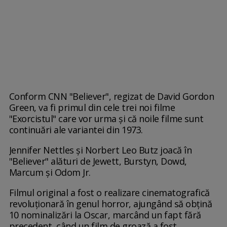
Conform CNN "Believer", regizat de David Gordon
Green, va fi primul din cele trei noi filme
"Exorcistul" care vor urma și că noile filme sunt
continuări ale variantei din 1973.
Jennifer Nettles și Norbert Leo Butz joacă în
"Believer" alături de Jewett, Burstyn, Dowd,
Marcum și Odom Jr.
Filmul original a fost o realizare cinematografică
revoluționară în genul horror, ajungând să obțină
10 nominalizări la Oscar, marcând un fapt fără
precedent, când un film de groază a fost