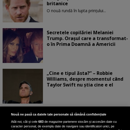
britanice
O nouă rundă în lupta prinţului...
Secretele copilăriei Melaniei
Trump. Orașul care a transformat-
o în Prima Doamnă a Americii
„Cine e tipul ăsta?” – Robbie
Williams, despre momentul când
Taylor Swift nu știa cine e el
Bruce Dickinson, solistul trupei
Nouă ne pasă ca datele tale personale să rămână confidențiale
Iron Maiden, şi-a arătat talentul
Atât noi, cât și cele
683
de magazine partenere stocăm și accesăm date cu
de scrimer la un concurs în Franţa
caracter personal, de exemplu date de navigare sau identificatori unici, pe