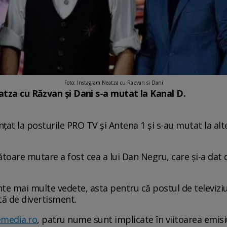
Foto: Instagram Neatza cu Razvan si Dani
tza cu Răzvan și Dani s-a mutat la Kanal D.
țat la posturile PRO TV și Antena 1 și s-au mutat la a
toare mutare a fost cea a lui Dan Negru, care și-a dat d
ente mai multe vedete, asta pentru că postul de televiziu
ă de divertisment.
media.ro
, patru nume sunt implicate în viitoarea emis