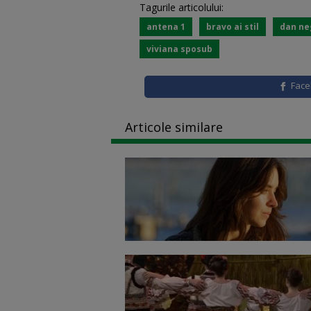
Tagurile articolului:
antena 1
bravo ai stil
dan ne
viviana sposub
Fac
Articole similare