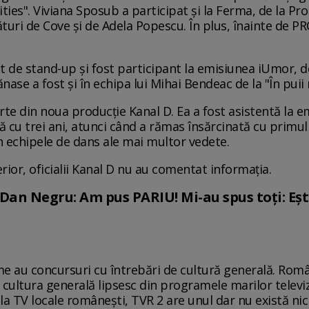
rities". Viviana Sposub a participat şi la Ferma, de la Pro 
turi de Cove şi de Adela Popescu. În plus, înainte de P
de stand-up și fost participant la emisiunea iUmor, de
nase a fost şi în echipa lui Mihai Bendeac de la "În puii 
arte din noua producție Kanal D. Ea a fost asistentă la 
ă cu trei ani, atunci când a rămas însărcinată cu primul
n echipele de dans ale mai multor vedete.
rior, oficialii Kanal D nu au comentat informaţia.
an Negru: Am pus PARIU! Mi-au spus toți: Ești
ume au concursuri cu întrebări de cultură generală. Rom
 cultura generală lipsesc din programele marilor televiz
 la TV locale românești, TVR 2 are unul dar nu există nic