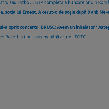
astru sau război. LISTA completă a buncărelor din Român
, soția lui Ernest. A cerut-o de soție după 9 ani: Ne-
h și-a oprit concertul BRUSC: Avem un inhalator? Aștept
heo Rose. L-a ținut ascuns până acum - FOTO