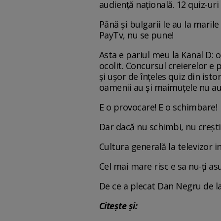
audiență națională. 12 quiz-uri 
Până și bulgarii le au la marile
PayTv, nu se pune!
Asta e pariul meu la Kanal D: o
ocolit. Concursul creierelor e
și ușor de înțeles quiz din ist
oamenii au și maimuțele nu au. 
E o provocare! E o schimbare!
Dar dacă nu schimbi, nu crești 
Cultura generală la televizor i
Cel mai mare risc e sa nu-ți a
De ce a plecat Dan Negru de l
Citește și: