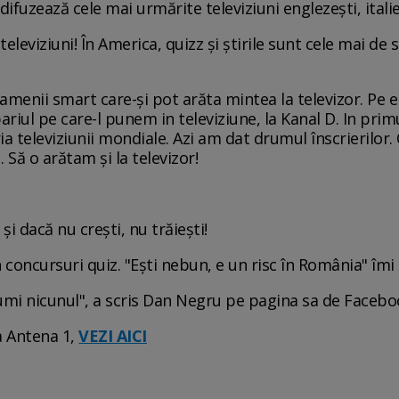
difuzează cele mai urmărite televiziuni englezești, italien
 televiziuni! În America, quizz și știrile sunt cele mai d
amenii smart care-și pot arăta mintea la televizor. Pe ei
 pariul pe care-l punem in televiziune, la Kanal D. In pr
oria televiziunii mondiale. Azi am dat drumul înscrierilor
Să o arătam și la televizor!
și dacă nu crești, nu trăiești!
n concursuri quiz. "Ești nebun, e un risc în România" îmi 
sumi nicunul", a scris Dan Negru pe pagina sa de Facebo
a Antena 1,
VEZI AICI