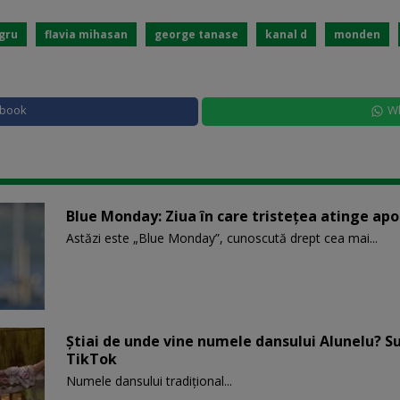
gru
flavia mihasan
george tanase
kanal d
monden
ebook
W
Blue Monday: Ziua în care tristețea atinge ap
Astăzi este „Blue Monday”, cunoscută drept cea mai...
Știai de unde vine numele dansului Alunelu? S
TikTok
Numele dansului tradițional...