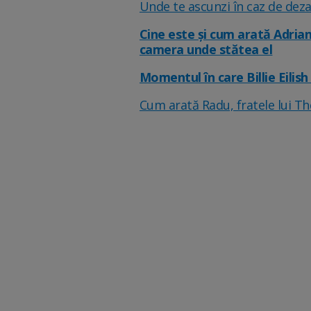
Unde te ascunzi în caz de dez
Cine este și cum arată Adriana
camera unde stătea el
Momentul în care Billie Eilis
Cum arată Radu, fratele lui T