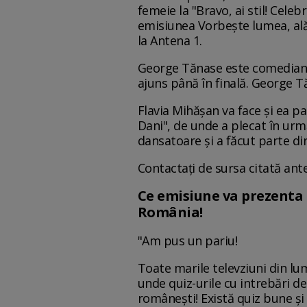
femeie la "Bravo, ai stil! Celeb
emisiunea Vorbeşte lumea, ală
la Antena 1.
George Tănase este comediant 
ajuns până în finală. George Tă
Flavia Mihăşan va face și ea p
Dani", de unde a plecat în urm
dansatoare și a făcut parte di
Contactaţi de sursa citată ante
Ce emisiune va prezenta D
România!
"Am pus un pariu!
Toate marile televziuni din l
unde quiz-urile cu intrebări de
românești! Există quiz bune și