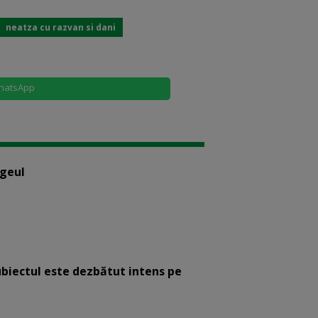
neatza cu razvan si dani
hatsApp
ogeul
ubiectul este dezbătut intens pe