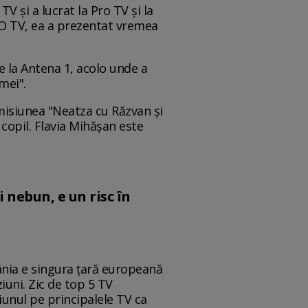
TV și a lucrat la Pro TV şi la
RO TV, ea a prezentat vremea
 la Antena 1, acolo unde a
mei".
emisiunea "Neatza cu Răzvan şi
 copil. Flavia Mihășan este
 nebun, e un risc în
ânia e singura țară europeană
iuni. Zic de top 5 TV
iunul pe principalele TV ca