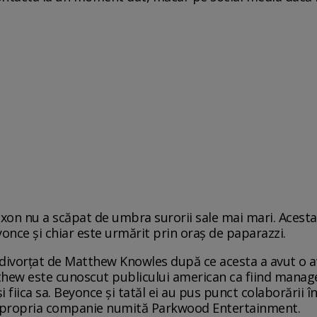
Nixon nu a scăpat de umbra surorii sale mai mari. Acesta
yonce și chiar este urmărit prin oraş de paparazzi.
a divorțat de Matthew Knowles după ce acesta a avut o 
thew este cunoscut publicului american ca fiind manage
şi fiica sa. Beyonce și tatăl ei au pus punct colaborării 
at propria companie numită Parkwood Entertainment.