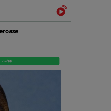
reroase
hatsApp