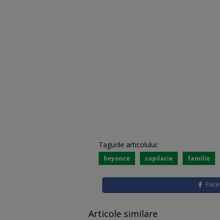
Tagurile articolului:
beyonce
copilarie
familie
Fac
Articole similare