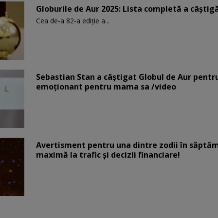
Globurile de Aur 2025: Lista completă a câștigăt
Cea de-a 82-a ediție a...
Sebastian Stan a câștigat Globul de Aur pentr
emoționant pentru mama sa /video
Avertisment pentru una dintre zodii în săptăm
maximă la trafic și decizii financiare!