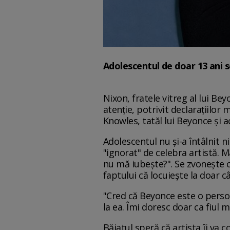
Adolescentul de doar 13 ani s
Nixon, fratele vitreg al lui B
atenţie, potrivit declaraţiilor
Knowles, tatăl lui Beyonce și 
Adolescentul nu și-a întâlnit n
"ignorat" de celebra artistă.
nu mă iubește?". Se zvoneşte că
faptului că locuiește la doar câ
"Cred că Beyonce este o perso
la ea. Îmi doresc doar ca fiul m
Băiatul speră că artista îi va