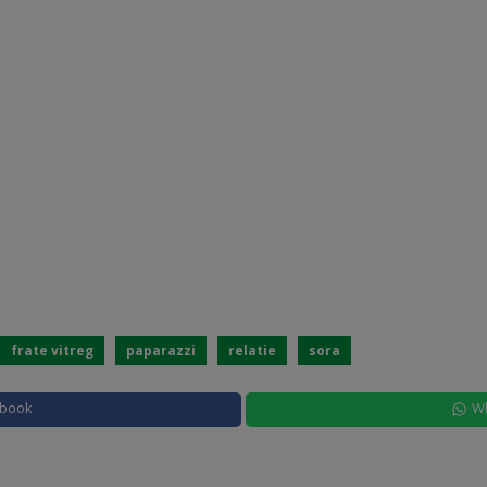
frate vitreg
paparazzi
relatie
sora
ebook
W