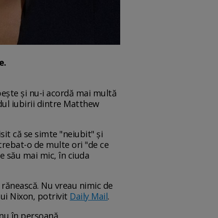
e.
bește şi nu-i acordă mai multă
dul iubirii dintre Matthew
it că se simte "neiubit" şi
trebat-o de multe ori "de ce
le său mai mic, în ciuda
ă rănească. Nu vreau nimic de
lui Nixon, potrivit
Daily Mail
.
 nu în persoană.