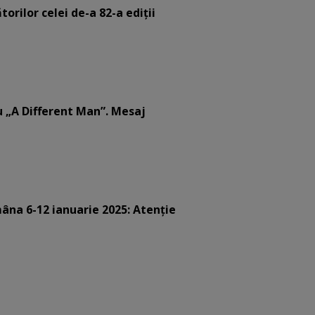
orilor celei de-a 82-a ediții
u „A Different Man”. Mesaj
âna 6-12 ianuarie 2025: Atenție