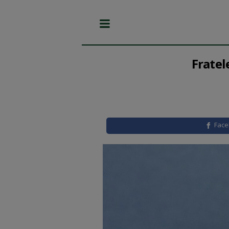
Fratel
Fac