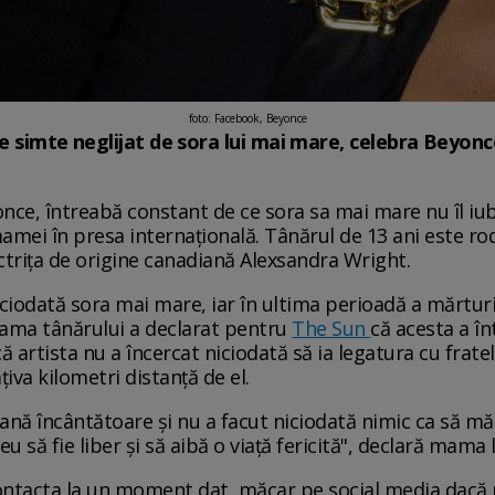
foto: Facebook, Beyonce
e simte neglijat de sora lui mai mare, celebra Beyonc
eyonce, întreabă constant de ce sora sa mai mare nu îl iu
 mamei în presa internaţională. Tânărul de 13 ani este ro
actrița de origine canadiană Alexsandra Wright.
iciodată sora mai mare, iar în ultima perioadă a mărturis
 Mama tânărului a declarat pentru
The Sun
că acesta a în
 artista nu a încercat niciodată să ia legatura cu frate
țiva kilometri distanță de el.
ană încântătoare și nu a facut niciodată nimic ca să m
eu să fie liber și să aibă o viață fericită", declară mama 
 contacta la un moment dat, măcar pe social media dacă