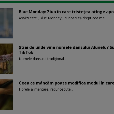
Blue Monday: Ziua în care tristețea atinge ap
Astăzi este „Blue Monday”, cunoscută drept cea mai...
Știai de unde vine numele dansului Alunelu? S
TikTok
Numele dansului tradițional...
Ceea ce mâncăm poate modifica modul în care
Fibrele alimentare, recunoscute...