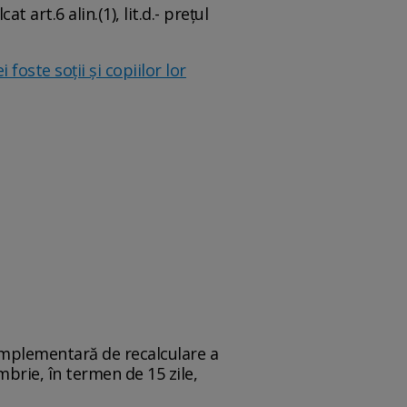
 art.6 alin.(1), lit.d.- prețul
oste soţii şi copiilor lor
complementară de recalculare a
brie, în termen de 15 zile,