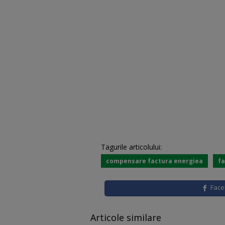
Tagurile articolului:
compensare factura energiea
fa
Fac
Articole similare