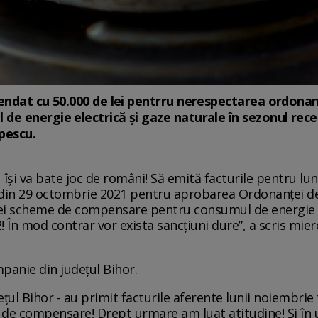
endat cu 50.000 de lei pentrru nerespectarea ordonan
e energie electrică și gaze naturale în sezonul rece
opescu.
își va bate joc de români! Să emită facturile pentru lu
9 din 29 octombrie 2021 pentru aprobarea Ordonanței de
nei scheme de compensare pentru consumul de energie e
 În mod contrar vor exista sancțiuni dure”, a scris mie
panie din județul Bihor.
ețul Bihor - au primit facturile aferente lunii noiembrie 
de compensare! Drept urmare am luat atitudine! Și în u