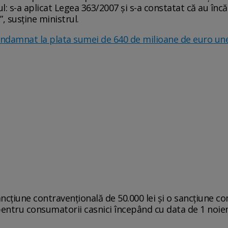
s-a aplicat Legea 363/2007 și s-a constatat că au încălcat
”, susține ministrul.
ndamnat la plata sumei de 640 de milioane de euro unei f
ancțiune contravențională de 50.000 lei și o sancțiune 
entru consumatorii casnici începând cu data de 1 noiem