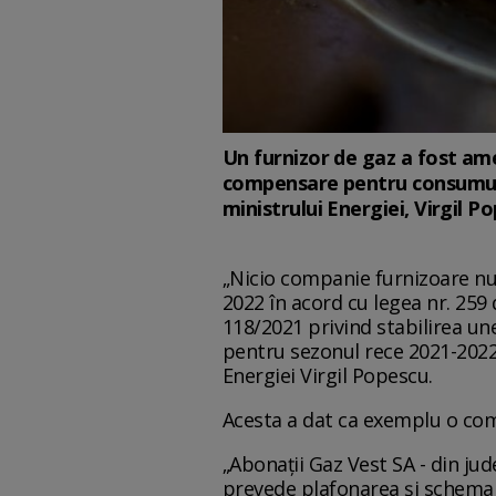
Un furnizor de gaz a fost am
compensare pentru consumul d
ministrului Energiei, Virgil P
„Nicio companie furnizoare nu 
2022 în acord cu legea nr. 25
118/2021 privind stabilirea u
pentru sezonul rece 2021-2022!
Energiei Virgil Popescu.
Acesta a dat ca exemplu o com
„Abonații Gaz Vest SA - din jud
prevede plafonarea și schema 