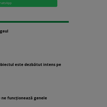
hatsApp
ogeul
ubiectul este dezbătut intens pe
 ne funcţionează genele