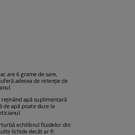
ac are 6 grame de sare,
suferă adesea de retenție de
anul.
rp, reținând apă suplimentară
ă de apă poate duce la
ticianul.
urbă echilibrul fluidelor din
lte lichide decât ar fi