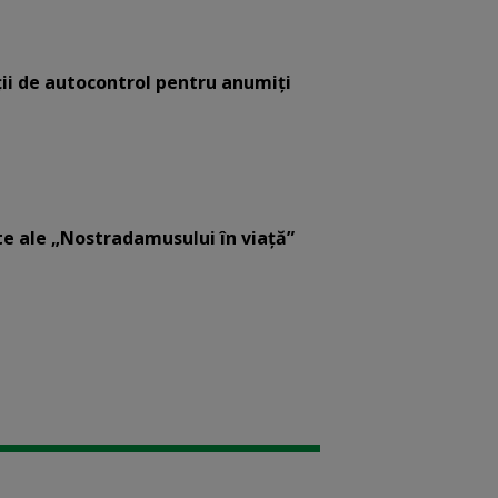
ții de autocontrol pentru anumiți
ate ale „Nostradamusului în viață”