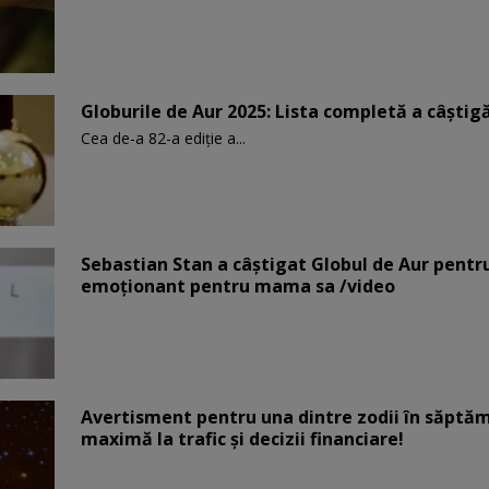
Globurile de Aur 2025: Lista completă a câștigăt
Cea de-a 82-a ediție a...
Sebastian Stan a câștigat Globul de Aur pentr
emoționant pentru mama sa /video
Avertisment pentru una dintre zodii în săptăm
maximă la trafic și decizii financiare!