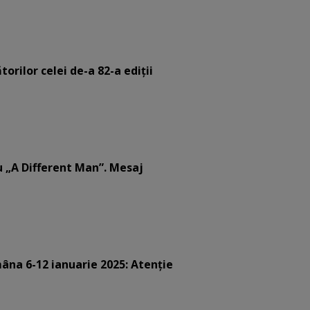
orilor celei de-a 82-a ediții
u „A Different Man”. Mesaj
âna 6-12 ianuarie 2025: Atenție