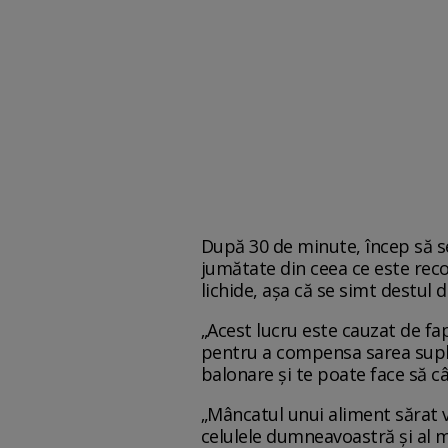
După 30 de minute, încep să s
jumătate din ceea ce este reco
lichide, așa că se simt destul 
„Acest lucru este cauzat de fap
pentru a compensa sarea supli
balonare și te poate face să câ
„Mâncatul unui aliment sărat v
celulele dumneavoastră și al m