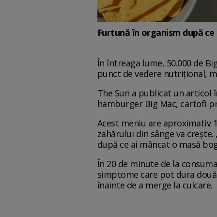
Furtună în organism după ce
În întreaga lume, 50.000 de Big
punct de vedere nutrițional, me
The Sun a publicat un articol 
hamburger Big Mac, cartofi pră
Acest meniu are aproximativ 1.
zahărului din sânge va crește.
după ce ai mâncat o masă boga
În 20 de minute de la consumar
simptome care pot dura două 
înainte de a merge la culcare.