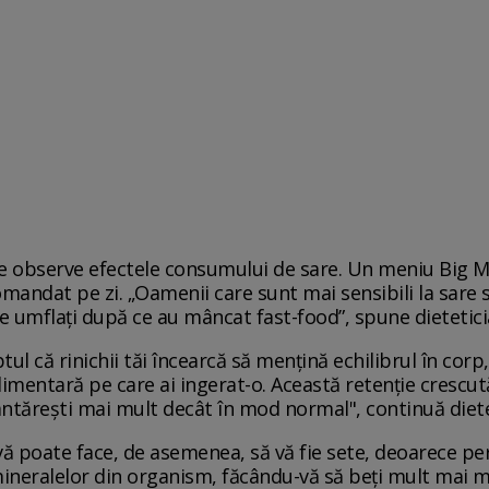
e observe efectele consumului de sare. Un meniu Big M
mandat pe zi. „Oamenii care sunt mai sensibili la sare 
de umflați după ce au mâncat fast-food”, spune dietetici
tul că rinichii tăi încearcă să mențină echilibrul în co
mentară pe care ai ingerat-o. Această retenție crescut
ntărești mai mult decât în ​​mod normal", continuă diete
ă poate face, de asemenea, să vă fie sete, deoarece pert
ineralelor din organism, făcându-vă să beți mult mai mu