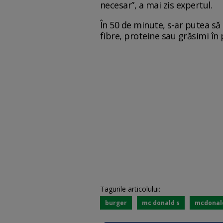
necesar”, a mai zis expertul.
În 50 de minute, s-ar putea să 
fibre, proteine ​​sau grăsimi în
Tagurile articolului:
burger
mc donald s
mcdonal