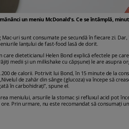
 mănânci un meniu McDonald's. Ce se întâmplă, minut
 Mac-uri sunt consumate pe secundă în fiecare zi. Dar, î
niurile lanțului de fast-food lasă de dorit.
în care dieteticianul Helen Bond explică efectele pe ca
jiți medii și un milkshake cu căpșune) le are asupra o
200 de calorii. Potrivit lui Bond, în 15 minute de la con
 „Nivelul de zahăr din sânge (glucoza) va începe să crea
tă în carbohidrați”, spune el.
ea meniului, arsurile la stomac și refluxul acid pot înc
ore. Prin urmare, nu este recomandat să consumați un 