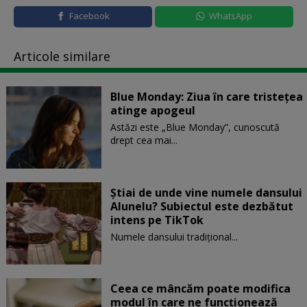
Facebook
WhatsApp
Articole similare
Blue Monday: Ziua în care tristețea
atinge apogeul
Astăzi este „Blue Monday”, cunoscută
drept cea mai...
Știai de unde vine numele dansului
Alunelu? Subiectul este dezbătut
intens pe TikTok
Numele dansului tradițional...
Ceea ce mâncăm poate modifica
modul în care ne funcţionează