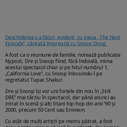
Deschiderea s-a făcut, evident, cu piesa „The Next
Episode”, cântată împreună cu Snoop Doog.
A fost ca o reuniune de familie, notează publicația
Nypost, Dre și Snoop fiind, fără îndoială, inima
acestui spectacol chiar și pe hitul numărul 1,
„California Love”, cu Snoop înlocuindu-l pe
regretatul Tupac Shakur.
Dre și Snoop își vor uni forțele din nou în „Still
DRE” mai târziu în spectacol, dar până atunci au
intrat în scenă și alți titani hip-hop din anii '90 și
2000, precum 50 Cent sau Eminem.
Cu atât de mulți artiști pe metru pătrat, a fost