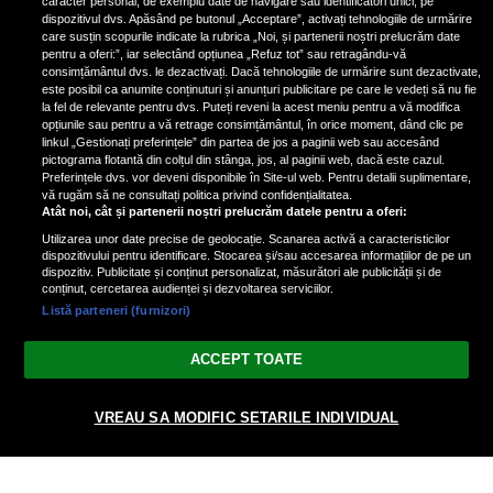
caracter personal, de exemplu date de navigare sau identificatori unici, pe
dispozitivul dvs. Apăsând pe butonul „Acceptare”, activați tehnologiile de urmărire
care susțin scopurile indicate la rubrica „Noi, și partenerii noștri prelucrăm date
pentru a oferi:”, iar selectând opțiunea „Refuz tot” sau retragându-vă
consimțământul dvs. le dezactivați. Dacă tehnologiile de urmărire sunt dezactivate,
este posibil ca anumite conținuturi și anunțuri publicitare pe care le vedeți să nu fie
Nicki Minaj, acuzată de agresiune
la fel de relevante pentru dvs. Puteți reveni la acest meniu pentru a vă modifica
de fostul manager: Detalii șocante
opțiunile sau pentru a vă retrage consimțământul, în orice moment, dând clic pe
linkul „Gestionați preferințele” din partea de jos a paginii web sau accesând
din proces
pictograma flotantă din colțul din stânga, jos, al paginii web, dacă este cazul.
Nicki Minaj le-a lăudat pe...
Preferințele dvs. vor deveni disponibile în Site-ul web. Pentru detalii suplimentare,
vă rugăm să ne consultați politica privind confidențialitatea.
Atât noi, cât și partenerii noștri prelucrăm datele pentru a oferi:
Utilizarea unor date precise de geolocație. Scanarea activă a caracteristicilor
dispozitivului pentru identificare. Stocarea și/sau accesarea informațiilor de pe un
dispozitiv. Publicitate și conținut personalizat, măsurători ale publicității și de
conținut, cercetarea audienței și dezvoltarea serviciilor.
Listă parteneri (furnizori)
Vezi varianta Desktop
ACCEPT TOATE
Politica de confidențialitate
Politica cookies
Gestionați preferințele
|
|
VREAU SA MODIFIC SETARILE INDIVIDUAL
© 2026 radiodcnews.ro | Toate drepturile rezervate.