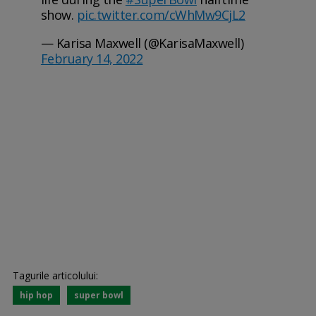
show.
pic.twitter.com/cWhMw9CjL2
— Karisa Maxwell (@KarisaMaxwell)
February 14, 2022
Tagurile articolului:
hip hop
super bowl