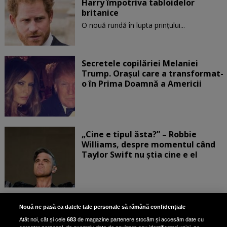
Harry împotriva tabloidelor
britanice
O nouă rundă în lupta prinţului...
Secretele copilăriei Melaniei
Trump. Orașul care a transformat-
o în Prima Doamnă a Americii
„Cine e tipul ăsta?” – Robbie
Williams, despre momentul când
Taylor Swift nu știa cine e el
Bruce Dickinson, solistul trupei
Nouă ne pasă ca datele tale personale să rămână confidențiale
Iron Maiden, şi-a arătat talentul
Atât noi, cât și cele
683
de magazine partenere stocăm și accesăm date cu
de scrimer la un concurs în Franţa