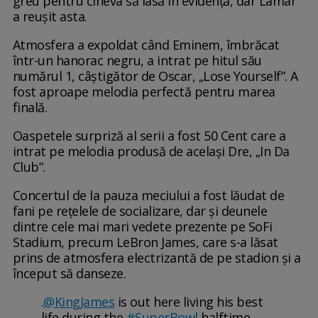
greu pentru cineva să iasă în evidență, dar Lamar
a reușit asta.
Atmosfera a expoldat când Eminem, îmbrăcat
într-un hanorac negru, a intrat pe hitul său
numărul 1, câștigător de Oscar, „Lose Yourself”. A
fost aproape melodia perfectă pentru marea
finală.
Oaspetele surpriză al serii a fost 50 Cent care a
intrat pe melodia produsă de același Dre, „In Da
Club”.
Concertul de la pauza meciului a fost lăudat de
fani pe rețelele de socializare, dar și deunele
dintre cele mai mari vedete prezente pe SoFi
Stadium, precum LeBron James, care s-a lăsat
prins de atmosfera electrizantă de pe stadion și a
început să danseze.
.
@KingJames
is out here living his best
life during the
#SuperBowl
halftime