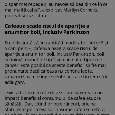
dispar mai repede și au nevoie să bea din ce în ce
mai multă cafea”, a explicat Marilyn Cornelis,
potrivit sursei citate.
Cafeaua scade riscul de apariție a
anumitor boli, inclusiv Parkinson
Studiile arată că, în cantități moderate – între 3 și
5 căni pe zi –, cafeaua neagră scade riscul de
apariție a anumitor boli, inclusiv Parkinson, boli
de inimă, diabet de tip 2 și mai multe tipuri de
cancer. Este posibil ca aceste beneficii să fie mai
pronunțate dacă cafeaua nu conține lapte,
zaharuri sau alte ingrediente pe care tindem să le
adăugăm.
„Există tot mai multe dovezi care sugerează un
impact benefic al consumului de cafea asupra
sănătății. Dar, citind printre rânduri, oricine
sfătuiește pe cineva să consume cafea se referă,
de obicei, la cea neagră din cauza diferenței dintre