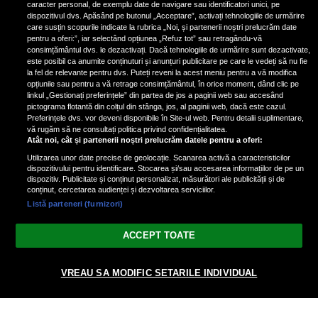
de scrimer la un concurs în Franţa
caracter personal, de exemplu date de navigare sau identificatori unici, pe
dispozitivul dvs. Apăsând pe butonul „Acceptare”, activați tehnologiile de urmărire
care susțin scopurile indicate la rubrica „Noi, și partenerii noștri prelucrăm date
pentru a oferi:”, iar selectând opțiunea „Refuz tot” sau retragându-vă
consimțământul dvs. le dezactivați. Dacă tehnologiile de urmărire sunt dezactivate,
este posibil ca anumite conținuturi și anunțuri publicitare pe care le vedeți să nu fie
Nicki Minaj, acuzată de agresiune
la fel de relevante pentru dvs. Puteți reveni la acest meniu pentru a vă modifica
de fostul manager: Detalii șocante
opțiunile sau pentru a vă retrage consimțământul, în orice moment, dând clic pe
linkul „Gestionați preferințele” din partea de jos a paginii web sau accesând
din proces
pictograma flotantă din colțul din stânga, jos, al paginii web, dacă este cazul.
Nicki Minaj le-a lăudat pe...
Preferințele dvs. vor deveni disponibile în Site-ul web. Pentru detalii suplimentare,
vă rugăm să ne consultați politica privind confidențialitatea.
Atât noi, cât și partenerii noștri prelucrăm datele pentru a oferi:
Utilizarea unor date precise de geolocație. Scanarea activă a caracteristicilor
dispozitivului pentru identificare. Stocarea și/sau accesarea informațiilor de pe un
dispozitiv. Publicitate și conținut personalizat, măsurători ale publicității și de
conținut, cercetarea audienței și dezvoltarea serviciilor.
Listă parteneri (furnizori)
Vezi varianta Desktop
ACCEPT TOATE
Politica de confidențialitate
Politica cookies
Gestionați preferințele
|
|
VREAU SA MODIFIC SETARILE INDIVIDUAL
© 2026 radiodcnews.ro | Toate drepturile rezervate.