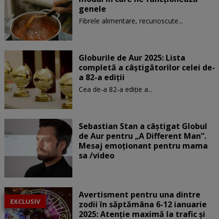
genele
Fibrele alimentare, recunoscute...
Globurile de Aur 2025: Lista
completă a câștigătorilor celei de-
a 82-a ediții
Cea de-a 82-a ediție a...
Sebastian Stan a câștigat Globul
de Aur pentru „A Different Man”.
Mesaj emoționant pentru mama
sa /video
Avertisment pentru una dintre
EXCLUSIV
zodii în săptămâna 6-12 ianuarie
2025: Atenție maximă la trafic și