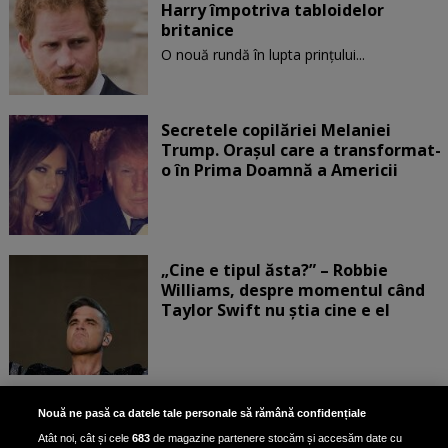
Harry împotriva tabloidelor
britanice
O nouă rundă în lupta prinţului...
Secretele copilăriei Melaniei
Trump. Orașul care a transformat-
o în Prima Doamnă a Americii
„Cine e tipul ăsta?” – Robbie
Williams, despre momentul când
Taylor Swift nu știa cine e el
Bruce Dickinson, solistul trupei
Nouă ne pasă ca datele tale personale să rămână confidențiale
Iron Maiden, şi-a arătat talentul
Atât noi, cât și cele
683
de magazine partenere stocăm și accesăm date cu