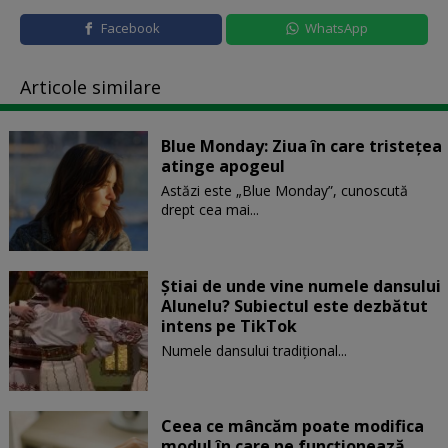
Facebook
WhatsApp
Articole similare
Blue Monday: Ziua în care tristețea
atinge apogeul
Astăzi este „Blue Monday”, cunoscută
drept cea mai...
Știai de unde vine numele dansului
Alunelu? Subiectul este dezbătut
intens pe TikTok
Numele dansului tradițional...
Ceea ce mâncăm poate modifica
modul în care ne funcţionează