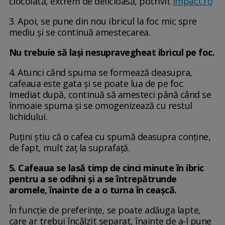
ciocolată, extrem de delicioasă, potrivit
impact.ro
3. Apoi, se pune din nou ibricul la foc mic spre
mediu și se continuă amestecarea.
Nu trebuie să lași nesupravegheat ibricul pe foc.
4. Atunci când spuma se formează deasupra,
cafeaua este gata și se poate lua de pe foc.
Imediat după, continuă să amesteci până când se
înmoaie spuma și se omogenizează cu restul
lichidului.
Puțini știu că o cafea cu spumă deasupra conține,
de fapt, mult zaț la suprafață.
5. Cafeaua se lasă timp de cinci minute în ibric
pentru a se odihni și a se întrepătrunde
aromele, înainte de a o turna în ceașcă.
În funcție de preferințe, se poate adăuga lapte,
care ar trebui încălzit separat, înainte de a-l pune