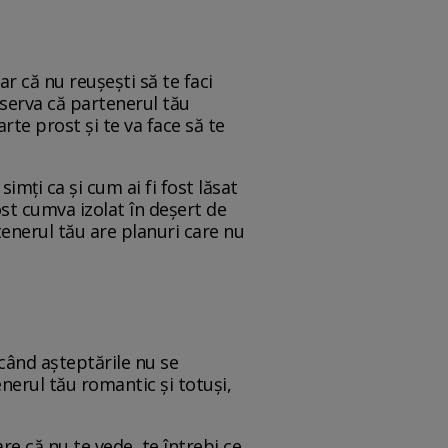
lar că nu reușești să te faci
observa că partenerul tău
rte prost și te va face să te
simți ca și cum ai fi fost lăsat
ost cumva izolat în deșert de
tenerul tău are planuri care nu
când așteptările nu se
enerul tău romantic și totuși,
re că nu te vede, te întrebi ce