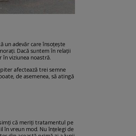
ă un adevăr care însoțește
norați. Dacă suntem în relații
r în viziunea noastră.
upiter afectează trei semne
, poate, de asemenea, să atingă
 simți că meriți tratamentul pe
il în vreun mod. Nu înțelegi de
ter din această primă zi a lunii