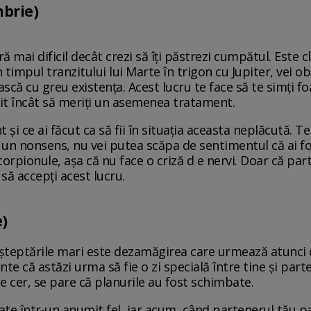
mbrie)
ră mai dificil decât crezi să îți păstrezi cumpătul. Este c
în timpul tranzitului lui Marte în trigon cu Jupiter, vei 
scă cu greu existența. Acest lucru te face să te simți foa
eșit încât să meriți un asemenea tratament.
 și ce ai făcut ca să fii în situația aceasta neplăcută. Te 
te un nonsens, nu vei putea scăpa de sentimentul că ai f
corpionule, așa că nu face o criză d e nervi. Doar că par
e să accepți acest lucru.
e)
așteptările mari este dezamăgirea care urmează atunci 
nte că astăzi urma să fie o zi specială între tine și part
e cer, se pare că planurile au fost schimbate.
rate într-un anumit fel, iar acum, când partenerul tău pa