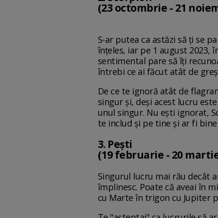
(23 octombrie - 21 noie
S-ar putea ca astăzi să ți se pa
înțeles, iar pe 1 august 2023, 
sentimental pare să îți recunoa
întrebi ce ai făcut atât de gr
De ce te ignoră atât de flagrant
singur și, deși acest lucru es
unul singur. Nu ești ignorat, S
te includ și pe tine și ar fi bin
3. Pești
(19 februarie - 20 marti
Singurul lucru mai rău decât 
împlinesc. Poate că aveai în mi
cu Marte în trigon cu Jupiter p
Te "așteptai" ca lucrurile să a