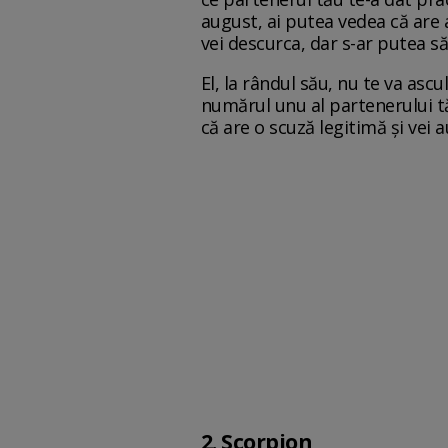
august, ai putea vedea că are 
vei descurca, dar s-ar putea s
El, la rândul său, nu te va ascu
numărul unu al partenerului tău 
că are o scuză legitimă și vei 
2. Scorpion