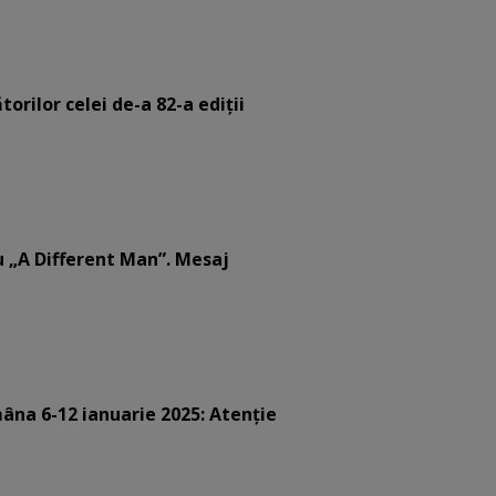
orilor celei de-a 82-a ediții
u „A Different Man”. Mesaj
âna 6-12 ianuarie 2025: Atenție