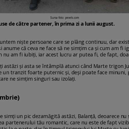
Sursa foto: pexels.com
use de către partener, în prima zi a lunii august.
ntem niște persoane care se plâng continuu, dar exist
și anume că ceva ne face să ne simțim ca și cum am fi ig
nu am fi iubiți, iar acest lucru ar putea fi, de fapt, doa
ți astăzi și asta se întâmplă atunci când Marte trigon J
te un tranzit foarte puternic și, deși poate face minuni
care ne simțim singuri sau izolați.
ombrie)
 te simți un pic dezamăgită astăzi, Balanță, deoarece nu
ea partenerului tău romantic, care nu este de fapt vizib
tic la o parte, dar în timpul trigonului lui Marte cu Jupi