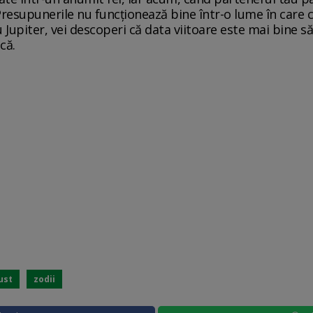
 Presupunerile nu funcționează bine într-o lume în care 
u Jupiter, vei descoperi că data viitoare este mai bine să
că.
ust
zodii