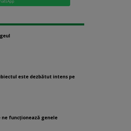
hatsApp
ogeul
ubiectul este dezbătut intens pe
 ne funcţionează genele