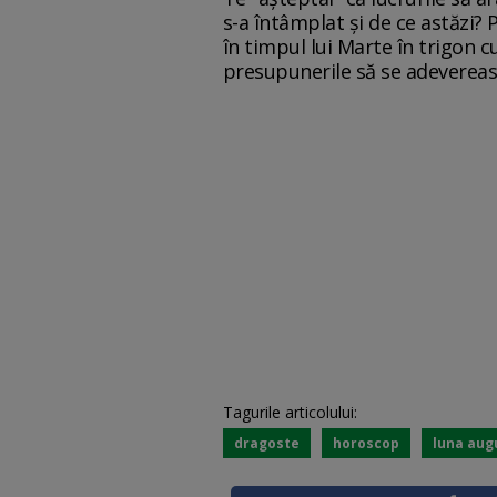
s-a întâmplat și de ce astăzi?
în timpul lui Marte în trigon c
presupunerile să se adevereas
Tagurile articolului:
dragoste
horoscop
luna aug