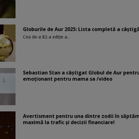
Globurile de Aur 2025: Lista completă a câștigăt
Cea de-a 82-a ediție a...
Sebastian Stan a câștigat Globul de Aur pentr
emoționant pentru mama sa /video
Avertisment pentru una dintre zodii în săptăm
maximă la trafic și decizii financiare!