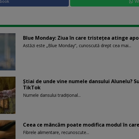
ebook
W
Blue Monday: Ziua în care tristețea atinge ap
Astăzi este „Blue Monday”, cunoscută drept cea mai...
Știai de unde vine numele dansului Alunelu? S
TikTok
Numele dansului tradițional...
Ceea ce mâncăm poate modifica modul în care
Fibrele alimentare, recunoscute...