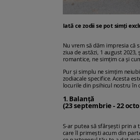
Iată ce zodii se pot simți excl
Nu vrem să dăm impresia că su
ziua de astăzi, 1 august 2023, 
romantice, ne simțim ca și cum 
Pur și simplu ne simțim neiubi
zodiacale specifice. Acesta es
locurile din psihicul nostru în 
1. Balanță
(23 septembrie - 22 oct
S-ar putea să sfârșești prin a
care îl primești acum din part
ce partenerul tău te-a dat prac