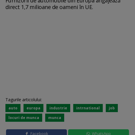
Furnizorii de automobile din Europa angajează
direct 1,7 milioane de oameni în UE.
Tagurile articolului:
auto
europa
industrie
intrnational
job
locuri de munca
munca
Facebook
WhatsApp