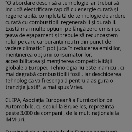
"O abordare deschisă a tehnologiei ar trebui să
includă electrificare rapidă cu energie curată şi
regenerabilă, completată de tehnologie de ardere
curată cu combustibili regenerabili şi durabili.
Există mai multe opţiuni pe lângă zero emisii pe
ţeava de eşapament şi trebuie să recunoaştem
rolul pe care carburanţii neutri din punct de
vedere climatic îl pot juca în reducerea emisiilor,
menţinerea opţiunii consumatorilor,
accesibilitatea şi menţinerea competitivităţii
globale a Europei. Tehnologia nu este inamicul, ci
mai degrabă combustibilii fosili, iar deschiderea
tehnologică va fi esenţială pentru a asigura o
tranziţie justă", a mai spus Vries.
CLEPA, Asociaţia Europeană a Furnizorilor de
Automobile, cu sediul la Bruxelles, reprezintă
peste 3.000 de companii, de la multinaţionale la
IMM-uri.