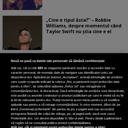
„Cine e tipul ăsta?” – Robbie
Williams, despre momentul când
Taylor Swift nu știa cine e el
Bruce Dickinson, solistul trupei
Nouă ne pasă ca datele tale personale să rămână confidențiale
Iron Maiden, şi-a arătat talentul
Atât noi, cât și cele
683
de magazine partenere stocăm și accesăm date cu
de scrimer la un concurs în Franţa
caracter personal, de exemplu date de navigare sau identificatori unici, pe
dispozitivul dvs. Apăsând pe butonul „Acceptare”, activați tehnologiile de urmărire
care susțin scopurile indicate la rubrica „Noi, și partenerii noștri prelucrăm date
pentru a oferi:”, iar selectând opțiunea „Refuz tot” sau retragându-vă
consimțământul dvs. le dezactivați. Dacă tehnologiile de urmărire sunt dezactivate,
este posibil ca anumite conținuturi și anunțuri publicitare pe care le vedeți să nu fie
Nicki Minaj, acuzată de agresiune
la fel de relevante pentru dvs. Puteți reveni la acest meniu pentru a vă modifica
de fostul manager: Detalii șocante
opțiunile sau pentru a vă retrage consimțământul, în orice moment, dând clic pe
linkul „Gestionați preferințele” din partea de jos a paginii web sau accesând
din proces
pictograma flotantă din colțul din stânga, jos, al paginii web, dacă este cazul.
Nicki Minaj le-a lăudat pe...
Preferințele dvs. vor deveni disponibile în Site-ul web. Pentru detalii suplimentare,
vă rugăm să ne consultați politica privind confidențialitatea.
Atât noi, cât și partenerii noștri prelucrăm datele pentru a oferi: