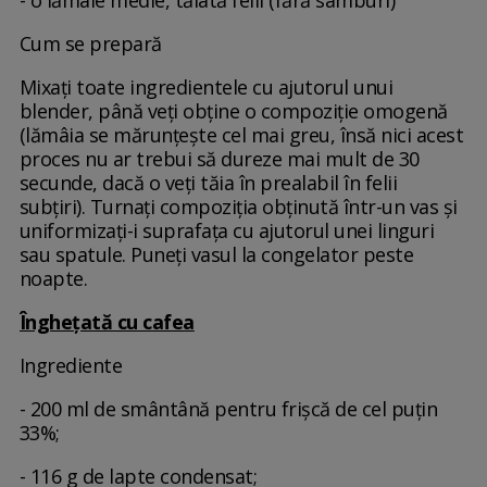
Cum se prepară
Mixați toate ingredientele cu ajutorul unui
blender, până veți obține o compoziție omogenă
(lămâia se mărunțește cel mai greu, însă nici acest
proces nu ar trebui să dureze mai mult de 30
secunde, dacă o veți tăia în prealabil în felii
subțiri). Turnați compoziția obținută într-un vas și
uniformizați-i suprafața cu ajutorul unei linguri
sau spatule. Puneți vasul la congelator peste
noapte.
Înghețată cu cafea
Ingrediente
- 200 ml de smântână pentru frișcă de cel puțin
33%;
- 116 g de lapte condensat;