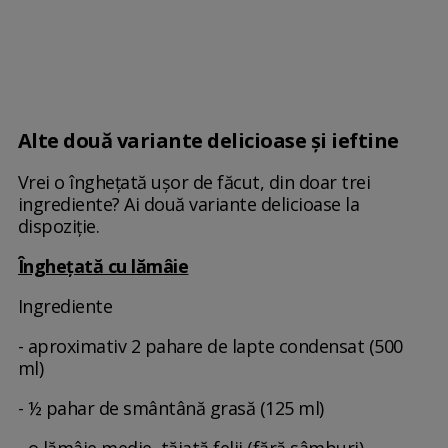
Alte două variante delicioase și ieftine
Vrei o înghețată ușor de făcut, din doar trei
ingrediente? Ai două variante delicioase la
dispoziție.
Înghețată cu lămâie
Ingrediente
- aproximativ 2 pahare de lapte condensat (500
ml)
- ½ pahar de smântână grasă (125 ml)
- o lămâie medie, tăiată felii (fără sâmburi)