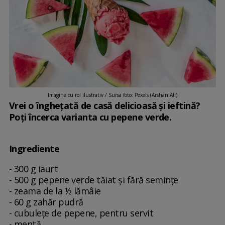
Imagine cu rol ilustrativ / Sursa foto: Pexels (Arshan Ali)
Vrei o înghețată de casă delicioasă și ieftină?
Poți încerca varianta cu pepene verde.
Ingrediente
- 300 g iaurt
- 500 g pepene verde tăiat şi fără seminţe
- zeama de la ½ lămâie
- 60 g zahăr pudră
- cubuleţe de pepene, pentru servit
- mentă