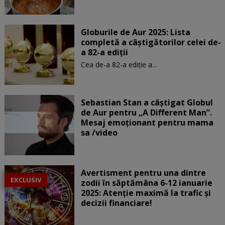
Globurile de Aur 2025: Lista
completă a câștigătorilor celei de-
a 82-a ediții
Cea de-a 82-a ediție a...
Sebastian Stan a câștigat Globul
de Aur pentru „A Different Man”.
Mesaj emoționant pentru mama
sa /video
Avertisment pentru una dintre
EXCLUSIV
zodii în săptămâna 6-12 ianuarie
2025: Atenție maximă la trafic și
decizii financiare!