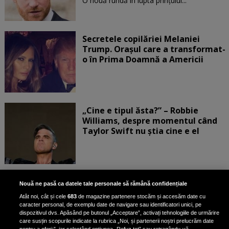
O nouă rundă în lupta prinţului...
Secretele copilăriei Melaniei
Trump. Orașul care a transformat-
o în Prima Doamnă a Americii
„Cine e tipul ăsta?” – Robbie
Williams, despre momentul când
Taylor Swift nu știa cine e el
Bruce Dickinson, solistul trupei
Nouă ne pasă ca datele tale personale să rămână confidențiale
Iron Maiden, şi-a arătat talentul
Atât noi, cât și cele
683
de magazine partenere stocăm și accesăm date cu
de scrimer la un concurs în Franţa
caracter personal, de exemplu date de navigare sau identificatori unici, pe
dispozitivul dvs. Apăsând pe butonul „Acceptare”, activați tehnologiile de urmărire
care susțin scopurile indicate la rubrica „Noi, și partenerii noștri prelucrăm date