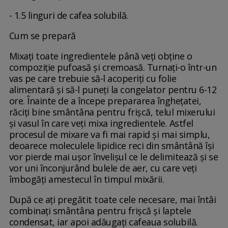
- 1.5 linguri de cafea solubilă.
Cum se prepară
Mixați toate ingredientele până veți obține o
compoziție pufoasă și cremoasă. Turnați-o într-un
vas pe care trebuie să-l acoperiți cu folie
alimentară și să-l puneți la congelator pentru 6-12
ore. Înainte de a începe prepararea înghețatei,
răciți bine smântâna pentru frișcă, telul mixerului
și vasul în care veți mixa ingredientele. Astfel
procesul de mixare va fi mai rapid și mai simplu,
deoarece moleculele lipidice reci din smântână își
vor pierde mai ușor învelișul ce le delimitează și se
vor uni înconjurând bulele de aer, cu care veți
îmbogăți amestecul în timpul mixării.
După ce ați pregătit toate cele necesare, mai întâi
combinați smântâna pentru frișcă și laptele
condensat, iar apoi adăugați cafeaua solubilă.