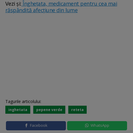
Vezi și:
Îngheţata, medicament pentru cea mai
răspândită afecțiune din lume
Tagurile articolului:
inghetata
pepene verde
reteta
Facebook
WhatsApp