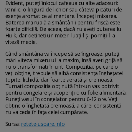
Evident, puteți înlocui cafeaua cu alte adaosuri:
vanilie, o lingură de lichior sau câteva picături de
esențe aromatice alimentare. Începeți mixarea.
Baterea manuală a smântânii pentru frișcă este
foarte dificilă. De aceea, dacă nu aveți puterea lui
Hulk, dar dețineți un mixer, luați-l și porniți-l la
viteză medie.
Când smântâna va începe să se îngroașe, puteți
mări viteza mixerului la maxim, însă aveți grijă să
nu o transformați în unt. Compoziția, pe care o
veți obține, trebuie să aibă consistența înghețatei
topite: lichidă, dar foarte aerată și cremoasă.
Turnați compoziția obținută într-un vas potrivit
pentru congelare și acoperiți-o cu folie alimentară.
Puneți vasul în congelator pentru 6-12 ore. Veți
obține o înghețată cremoasă, a cărei consistență
nu va ceda în fața celei cumpărate.
Sursa:
retete-usoare.info