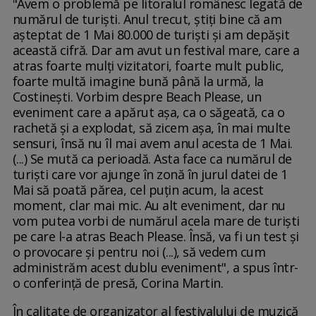
"Avem o problemă pe litoralul românesc legată de
numărul de turişti. Anul trecut, ştiţi bine că am
aşteptat de 1 Mai 80.000 de turişti şi am depăşit
această cifră. Dar am avut un festival mare, care a
atras foarte mulţi vizitatori, foarte mult public,
foarte multă imagine bună până la urmă, la
Costineşti. Vorbim despre Beach Please, un
eveniment care a apărut aşa, ca o săgeată, ca o
rachetă şi a explodat, să zicem aşa, în mai multe
sensuri, însă nu îl mai avem anul acesta de 1 Mai.
(...) Se mută ca perioadă. Asta face ca numărul de
turişti care vor ajunge în zonă în jurul datei de 1
Mai să poată părea, cel puţin acum, la acest
moment, clar mai mic. Au alt eveniment, dar nu
vom putea vorbi de numărul acela mare de turişti
pe care l-a atras Beach Please. Însă, va fi un test şi
o provocare şi pentru noi (...), să vedem cum
administrăm acest dublu eveniment", a spus într-
o conferinţă de presă, Corina Martin.
În calitate de organizator al festivalului de muzică