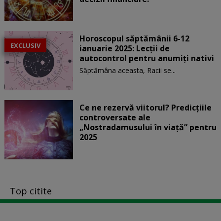
Horoscopul săptămânii 6-12
EXCLUSIV
ianuarie 2025: Lecții de
autocontrol pentru anumiți nativi
Săptămâna aceasta, Racii se...
Ce ne rezervă viitorul? Predicțiile
controversate ale
„Nostradamusului în viață” pentru
2025
Top citite