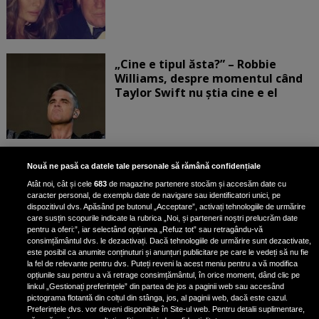
„Cine e tipul ăsta?” – Robbie
Williams, despre momentul când
Taylor Swift nu știa cine e el
Bruce Dickinson, solistul trupei
Nouă ne pasă ca datele tale personale să rămână confidențiale
Iron Maiden, şi-a arătat talentul
Atât noi, cât și cele
683
de magazine partenere stocăm și accesăm date cu
de scrimer la un concurs în Franţa
caracter personal, de exemplu date de navigare sau identificatori unici, pe
dispozitivul dvs. Apăsând pe butonul „Acceptare”, activați tehnologiile de urmărire
care susțin scopurile indicate la rubrica „Noi, și partenerii noștri prelucrăm date
pentru a oferi:”, iar selectând opțiunea „Refuz tot” sau retragându-vă
consimțământul dvs. le dezactivați. Dacă tehnologiile de urmărire sunt dezactivate,
este posibil ca anumite conținuturi și anunțuri publicitare pe care le vedeți să nu fie
Nicki Minaj, acuzată de agresiune
la fel de relevante pentru dvs. Puteți reveni la acest meniu pentru a vă modifica
de fostul manager: Detalii șocante
opțiunile sau pentru a vă retrage consimțământul, în orice moment, dând clic pe
linkul „Gestionați preferințele” din partea de jos a paginii web sau accesând
din proces
pictograma flotantă din colțul din stânga, jos, al paginii web, dacă este cazul.
Nicki Minaj le-a lăudat pe...
Preferințele dvs. vor deveni disponibile în Site-ul web. Pentru detalii suplimentare,