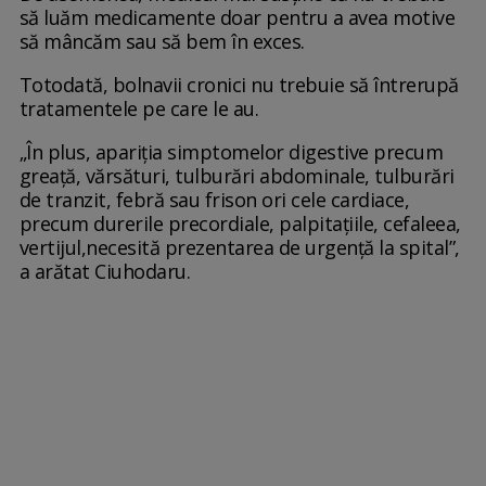
să luăm medicamente doar pentru a avea motive
să mâncăm sau să bem în exces.
Totodată, bolnavii cronici nu trebuie să întrerupă
tratamentele pe care le au.
„În plus, apariţia simptomelor digestive precum
greaţă, vărsături, tulburări abdominale, tulburări
de tranzit, febră sau frison ori cele cardiace,
precum durerile precordiale, palpitaţiile, cefaleea,
vertijul,necesită prezentarea de urgenţă la spital”,
a arătat Ciuhodaru.