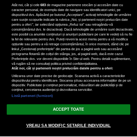
Iron Maiden, şi-a arătat talentul
Atât noi, cât și cele
683
de magazine partenere stocăm și accesăm date cu
de scrimer la un concurs în Franţa
caracter personal, de exemplu date de navigare sau identificatori unici, pe
dispozitivul dvs. Apăsând pe butonul „Acceptare”, activați tehnologiile de urmărire
care susțin scopurile indicate la rubrica „Noi, și partenerii noștri prelucrăm date
pentru a oferi:”, iar selectând opțiunea „Refuz tot” sau retragându-vă
consimțământul dvs. le dezactivați. Dacă tehnologiile de urmărire sunt dezactivate,
este posibil ca anumite conținuturi și anunțuri publicitare pe care le vedeți să nu fie
Nicki Minaj, acuzată de agresiune
la fel de relevante pentru dvs. Puteți reveni la acest meniu pentru a vă modifica
de fostul manager: Detalii șocante
opțiunile sau pentru a vă retrage consimțământul, în orice moment, dând clic pe
linkul „Gestionați preferințele” din partea de jos a paginii web sau accesând
din proces
pictograma flotantă din colțul din stânga, jos, al paginii web, dacă este cazul.
Nicki Minaj le-a lăudat pe...
Preferințele dvs. vor deveni disponibile în Site-ul web. Pentru detalii suplimentare,
vă rugăm să ne consultați politica privind confidențialitatea.
Atât noi, cât și partenerii noștri prelucrăm datele pentru a oferi:
Utilizarea unor date precise de geolocație. Scanarea activă a caracteristicilor
dispozitivului pentru identificare. Stocarea și/sau accesarea informațiilor de pe un
dispozitiv. Publicitate și conținut personalizat, măsurători ale publicității și de
conținut, cercetarea audienței și dezvoltarea serviciilor.
Listă parteneri (furnizori)
Vezi varianta Desktop
ACCEPT TOATE
Politica de confidențialitate
Politica cookies
Gestionați preferințele
|
|
VREAU SA MODIFIC SETARILE INDIVIDUAL
© 2026 radiodcnews.ro | Toate drepturile rezervate.