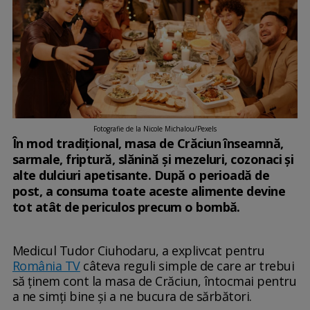
Fotografie de la Nicole Michalou/Pexels
În mod tradițional, masa de Crăciun înseamnă,
sarmale, friptură, slănină și mezeluri, cozonaci și
alte dulciuri apetisante. După o perioadă de
post, a consuma toate aceste alimente devine
tot atât de periculos precum o bombă.
Medicul Tudor Ciuhodaru, a explivcat pentru
România TV
câteva reguli simple de care ar trebui
să ținem cont la masa de Crăciun, întocmai pentru
a ne simți bine și a ne bucura de sărbători.