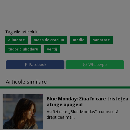
Tagurile articolului:
alimente
masa de craciun
medic
sanatate
tudor ciuhodaru
vertij
Facebook
WhatsApp
Articole similare
Blue Monday: Ziua în care tristețea
atinge apogeul
Astăzi este „Blue Monday”, cunoscută
drept cea mai...