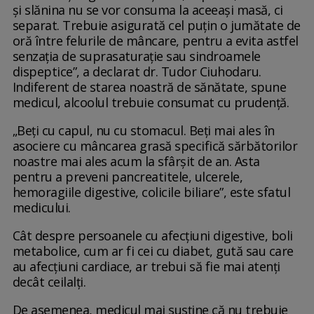
şi slănina nu se vor consuma la aceeaşi masă, ci
separat. Trebuie asigurată cel puţin o jumătate de
oră între felurile de mâncare, pentru a evita astfel
senzaţia de suprasaturaţie sau sindroamele
dispeptice”, a declarat dr. Tudor Ciuhodaru.
Indiferent de starea noastră de sănătate, spune
medicul, alcoolul trebuie consumat cu prudenţă.
„Beţi cu capul, nu cu stomacul. Beţi mai ales în
asociere cu mâncarea grasă specifică sărbătorilor
noastre mai ales acum la sfârşit de an. Asta
pentru a preveni pancreatitele, ulcerele,
hemoragiile digestive, colicile biliare”, este sfatul
medicului.
Cât despre persoanele cu afecţiuni digestive, boli
metabolice, cum ar fi cei cu diabet, gută sau care
au afecţiuni cardiace, ar trebui să fie mai atenți
decât ceilalți.
De asemenea, medicul mai susține că nu trebuie