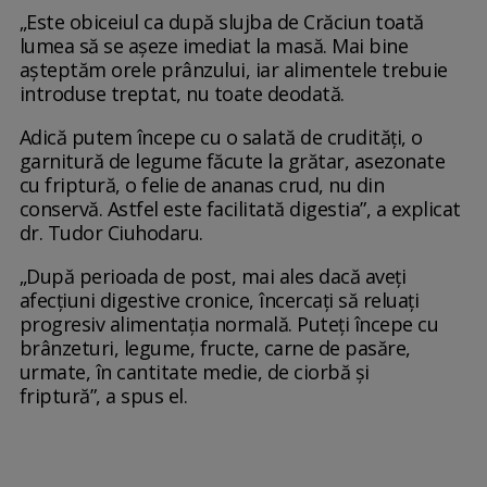
„Este obiceiul ca după slujba de Crăciun toată
lumea să se aşeze imediat la masă. Mai bine
aşteptăm orele prânzului, iar alimentele trebuie
introduse treptat, nu toate deodată.
Adică putem începe cu o salată de crudităţi, o
garnitură de legume făcute la grătar, asezonate
cu friptură, o felie de ananas crud, nu din
conservă. Astfel este facilitată digestia”, a explicat
dr. Tudor Ciuhodaru.
„După perioada de post, mai ales dacă aveţi
afecţiuni digestive cronice, încercaţi să reluaţi
progresiv alimentaţia normală. Puteţi începe cu
brânzeturi, legume, fructe, carne de pasăre,
urmate, în cantitate medie, de ciorbă şi
friptură”, a spus el.