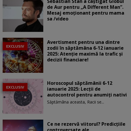
Sebastian Stan a câștigat Globul
de Aur pentru „A Different Man”.
Mesaj emoționant pentru mama
sa /video
Avertisment pentru una dintre
EXCLUSIV
zodii în săptămâna 6-12 ianuarie
2025: Atenție maximă la trafic și
decizii financiare!
Horoscopul săptămânii 6-12
EXCLUSIV
ianuarie 2025: Lecții de
autocontrol pentru anumiți nativi
Săptămâna aceasta, Racii se...
Ce ne rezervă viitorul? Predicțiile
controversate ale