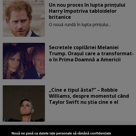
Un nou proces în lupta prinţului
Harry împotriva tabloidelor
britanice
O nouă rundă în lupta prinţului...
Secretele copilăriei Melaniei
Trump. Orașul care a transformat-
o în Prima Doamnă a Americii
„Cine e tipul ăsta?” – Robbie
Williams, despre momentul când
Taylor Swift nu știa cine e el
Bruce Dickinson, solistul trupei
Nouă ne pasă ca datele tale personale să rămână confidențiale