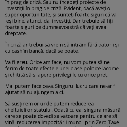
în prag de criză. Sau nu începeți proiecte de
investiții în prag de criză. Evident, dacă aveți o
super oportunitate, și sunteți foarte siguri că va
ieși bine, atunci, da, investiți. Dar trebuie să fiți
foarte siguri pe dumneavoastră că veți avea
dreptate.
În criză ar trebui să vrem să intrăm fără datorii și
cu cash în bancă, dacă se poate.
Va fi greu. Orice am face, nu vom putea să ne
ferim de toate efectele unei clase politice lacome
și chitită să-și apere privilegiile cu orice preț.
Mai putem face ceva. Singurul lucru care ne-ar fi
ajutat să nu ajungem aici.
Să susținem oriunde putem reducerea
cheltuielilor statului. Odată cu ea, singura măsură
care se poate dovedi salvatoare pentru ce are să
vină: reducerea impozitării muncii prin Zero Taxe