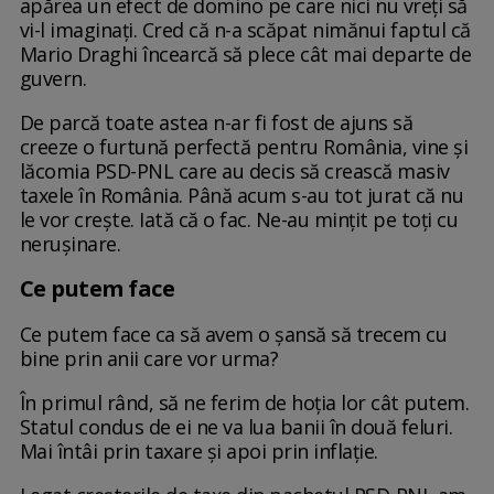
apărea un efect de domino pe care nici nu vreți să
vi-l imaginați. Cred că n-a scăpat nimănui faptul că
Mario Draghi încearcă să plece cât mai departe de
guvern.
De parcă toate astea n-ar fi fost de ajuns să
creeze o furtună perfectă pentru România, vine și
lăcomia PSD-PNL care au decis să crească masiv
taxele în România. Până acum s-au tot jurat că nu
le vor crește. Iată că o fac. Ne-au mințit pe toți cu
nerușinare.
Ce putem face
Ce putem face ca să avem o șansă să trecem cu
bine prin anii care vor urma?
În primul rând, să ne ferim de hoția lor cât putem.
Statul condus de ei ne va lua banii în două feluri.
Mai întâi prin taxare și apoi prin inflație.