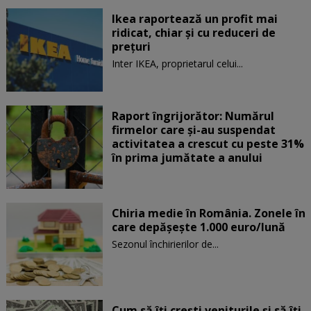
Ikea raportează un profit mai
ridicat, chiar și cu reduceri de
preţuri
Inter IKEA, proprietarul celui...
Raport îngrijorător: Numărul
firmelor care şi-au suspendat
activitatea a crescut cu peste 31%
în prima jumătate a anului
Chiria medie în România. Zonele în
care depăşeşte 1.000 euro/lună
Sezonul închirierilor de...
Cum să îți crești veniturile și să îți