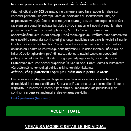
Bruce Dickinson, solistul trupei
Nouă ne pasă ca datele tale personale să rămână confidențiale
Iron Maiden, şi-a arătat talentul
Atât noi, cât și cele
683
de magazine partenere stocăm și accesăm date cu
de scrimer la un concurs în Franţa
caracter personal, de exemplu date de navigare sau identificatori unici, pe
dispozitivul dvs. Apăsând pe butonul „Acceptare”, activați tehnologiile de urmărire
care susțin scopurile indicate la rubrica „Noi, și partenerii noștri prelucrăm date
pentru a oferi:”, iar selectând opțiunea „Refuz tot” sau retragându-vă
consimțământul dvs. le dezactivați. Dacă tehnologiile de urmărire sunt dezactivate,
este posibil ca anumite conținuturi și anunțuri publicitare pe care le vedeți să nu fie
Nicki Minaj, acuzată de agresiune
la fel de relevante pentru dvs. Puteți reveni la acest meniu pentru a vă modifica
de fostul manager: Detalii șocante
opțiunile sau pentru a vă retrage consimțământul, în orice moment, dând clic pe
linkul „Gestionați preferințele” din partea de jos a paginii web sau accesând
din proces
pictograma flotantă din colțul din stânga, jos, al paginii web, dacă este cazul.
Nicki Minaj le-a lăudat pe...
Preferințele dvs. vor deveni disponibile în Site-ul web. Pentru detalii suplimentare,
vă rugăm să ne consultați politica privind confidențialitatea.
Atât noi, cât și partenerii noștri prelucrăm datele pentru a oferi:
Utilizarea unor date precise de geolocație. Scanarea activă a caracteristicilor
dispozitivului pentru identificare. Stocarea și/sau accesarea informațiilor de pe un
dispozitiv. Publicitate și conținut personalizat, măsurători ale publicității și de
conținut, cercetarea audienței și dezvoltarea serviciilor.
Listă parteneri (furnizori)
Vezi varianta Desktop
ACCEPT TOATE
Politica de confidențialitate
Politica cookies
Gestionați preferințele
|
|
VREAU SA MODIFIC SETARILE INDIVIDUAL
© 2026 radiodcnews.ro | Toate drepturile rezervate.