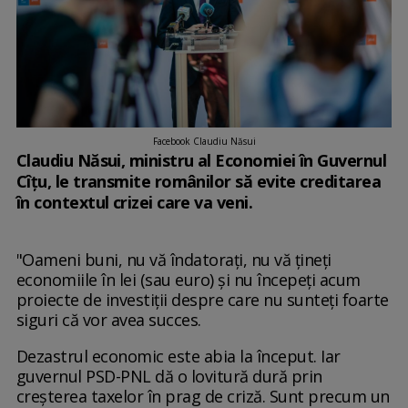
Facebook Claudiu Năsui
Claudiu Năsui, ministru al Economiei în Guvernul
Cîţu, le transmite românilor să evite creditarea
în contextul crizei care va veni.
"Oameni buni, nu vă îndatorați, nu vă țineți
economiile în lei (sau euro) și nu începeți acum
proiecte de investiții despre care nu sunteți foarte
siguri că vor avea succes.
Dezastrul economic este abia la început. Iar
guvernul PSD-PNL dă o lovitură dură prin
creșterea taxelor în prag de criză. Sunt precum un