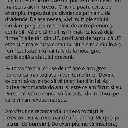
Legat creșterile de taxe din pachetul PSD-PNL am
mai scris aici în trecut. Oricine poate evita, de
exemplu, impozitul pe dividende prin a nu da
dividende. De asemenea, văd multiple soluții
similare pe grupurile online de antreprenori și
contabili. Vă zic că mulți își înmatriculează deja
firme în alte țări din UE, profitând de faptul că UE
este și o mare piață comună. Nu e nimic rău în a-ți
feri rezultatul muncii tale de la hoția greu
explicabilă a statului prezent.
Evitarea taxării induse de inflație e mai grea,
pentru că mai toți avem veniturile în lei. Devine
evident că este risc să vă țineți banii în lei. Aș
putea recomanda dolarul și este ce am făcut și eu.
Personal, voi continua să fac asta, din motivul pe
care vi l-am expus mai sus.
Am văzut ce recomandă unii economiști la
televizor. Eu vă recomand să fiți atenți. Mergeți pe
lucruri de bun simț. De exemplu, nu vă îndatorați