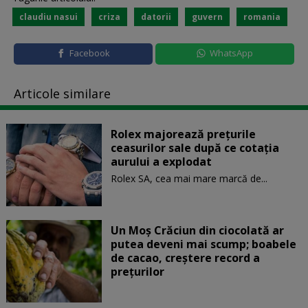
claudiu nasui
criza
datorii
guvern
romania
Facebook
WhatsApp
Articole similare
Rolex majorează preţurile
ceasurilor sale după ce cotaţia
aurului a explodat
Rolex SA, cea mai mare marcă de...
Un Moş Crăciun din ciocolată ar
putea deveni mai scump; boabele
de cacao, creştere record a
preţurilor