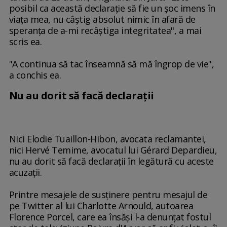
posibil ca această declaraţie să fie un şoc imens în
viaţa mea, nu câştig absolut nimic în afară de
speranţa de a-mi recâştiga integritatea", a mai
scris ea.
"A continua să tac înseamnă să mă îngrop de vie",
a conchis ea.
Nu au dorit să facă declaraţii
Nici Elodie Tuaillon-Hibon, avocata reclamantei,
nici Hervé Temime, avocatul lui Gérard Depardieu,
nu au dorit să facă declaraţii în legătură cu aceste
acuzaţii.
Printre mesajele de susţinere pentru mesajul de
pe Twitter al lui Charlotte Arnould, autoarea
Florence Porcel, care ea însăşi l-a denunţat fostul