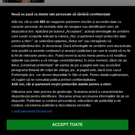
Bruce Dickinson, solistul trupei
Nouă ne pasă ca datele tale personale să rămână confidențiale
Iron Maiden, şi-a arătat talentul
Atât noi, cât și cele
683
de magazine partenere stocăm și accesăm date cu
de scrimer la un concurs în Franţa
caracter personal, de exemplu date de navigare sau identificatori unici, pe
dispozitivul dvs. Apăsând pe butonul „Acceptare”, activați tehnologiile de urmărire
care susțin scopurile indicate la rubrica „Noi, și partenerii noștri prelucrăm date
pentru a oferi:”, iar selectând opțiunea „Refuz tot” sau retragându-vă
consimțământul dvs. le dezactivați. Dacă tehnologiile de urmărire sunt dezactivate,
este posibil ca anumite conținuturi și anunțuri publicitare pe care le vedeți să nu fie
Nicki Minaj, acuzată de agresiune
la fel de relevante pentru dvs. Puteți reveni la acest meniu pentru a vă modifica
de fostul manager: Detalii șocante
opțiunile sau pentru a vă retrage consimțământul, în orice moment, dând clic pe
linkul „Gestionați preferințele” din partea de jos a paginii web sau accesând
din proces
pictograma flotantă din colțul din stânga, jos, al paginii web, dacă este cazul.
Nicki Minaj le-a lăudat pe...
Preferințele dvs. vor deveni disponibile în Site-ul web. Pentru detalii suplimentare,
vă rugăm să ne consultați politica privind confidențialitatea.
Atât noi, cât și partenerii noștri prelucrăm datele pentru a oferi:
Utilizarea unor date precise de geolocație. Scanarea activă a caracteristicilor
dispozitivului pentru identificare. Stocarea și/sau accesarea informațiilor de pe un
dispozitiv. Publicitate și conținut personalizat, măsurători ale publicității și de
conținut, cercetarea audienței și dezvoltarea serviciilor.
Listă parteneri (furnizori)
Vezi varianta Desktop
ACCEPT TOATE