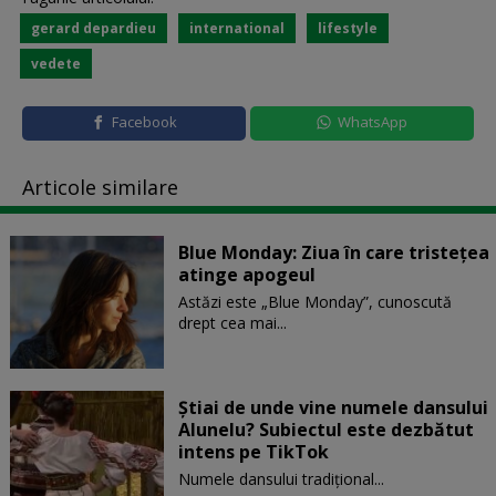
gerard depardieu
international
lifestyle
vedete
Facebook
WhatsApp
Articole similare
Blue Monday: Ziua în care tristețea
atinge apogeul
Astăzi este „Blue Monday”, cunoscută
drept cea mai...
Știai de unde vine numele dansului
Alunelu? Subiectul este dezbătut
intens pe TikTok
Numele dansului tradițional...