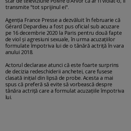
star de televiziune Poivre d'Arvor că ar fi violat-o, îi
transmite "tot sprijinul ei".
Agenţia France Presse a dezvăluit în februarie că
Gérard Depardieu a fost pus oficial sub acuzare
pe 16 decembrie 2020 la Paris pentru două fapte
de viol şi agresiuni sexuale, în urma acuzaţiilor
formulate împotriva lui de o tânără actriţă în vara
anului 2018.
Actorul declarase atunci că este foarte surprins
de decizia redeschiderii anchetei, care fusese
clasată iniţial din lipsă de probe. Acesta a mai
spus că preferă să evite să vorbească despre
tânăra actriţă care a formulat acuzaţiile împotriva
lui.