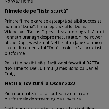
No Way Home"
Filmele de pe "lista scurtă"
Printre filmele care se aşteaptă să aibă succes se
numără "Dune", filmul epic SF al lui Denis
Villeneuve, "Belfast", povestea autobiografică a lui
Kenneth Branagh despre maturitate, "The Power
of the Dog", westernul Netflix al lui Jane Campion
sau mult comentatul "Don’t Look Up" al aceleiaşi
platforme.
Pe listă e posibil să-şi facă loc şi favoritul BAFTA,
"No Time to Die", ultimul James Bond cu Daniel
Craig.
Netflix, lovitură la Oscar 2022
Ziua nominalizărilor ar putea fi ziua în care
platformele de streaming dau lovitura.
Netflix ar putea obține un record de trei filme