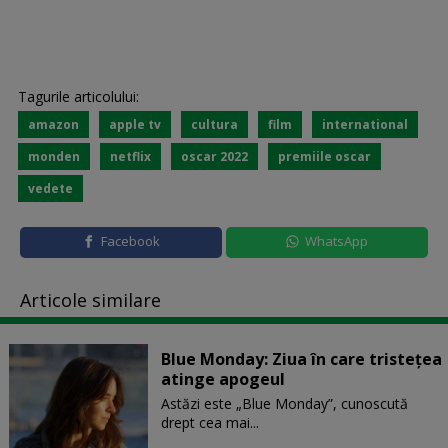
Tagurile articolului:
amazon
apple tv
cultura
film
international
monden
netflix
oscar 2022
premiile oscar
vedete
Facebook
WhatsApp
Articole similare
Blue Monday: Ziua în care tristețea
atinge apogeul
Astăzi este „Blue Monday”, cunoscută
drept cea mai...