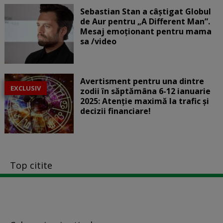
Sebastian Stan a câștigat Globul
de Aur pentru „A Different Man”.
Mesaj emoționant pentru mama
sa /video
Avertisment pentru una dintre
EXCLUSIV
zodii în săptămâna 6-12 ianuarie
2025: Atenție maximă la trafic și
decizii financiare!
Top citite