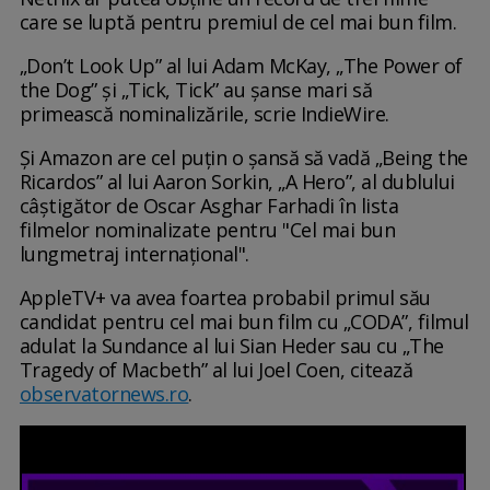
care se luptă pentru premiul de cel mai bun film.
„Don’t Look Up” al lui Adam McKay, „The Power of
the Dog” şi „Tick, Tick” au șanse mari să
primească nominalizările, scrie IndieWire.
Și Amazon are cel puțin o șansă să vadă „Being the
Ricardos” al lui Aaron Sorkin, „A Hero”, al dublului
câștigător de Oscar Asghar Farhadi în lista
filmelor nominalizate pentru "Cel mai bun
lungmetraj internațional".
AppleTV+ va avea foartea probabil primul său
candidat pentru cel mai bun film cu „CODA”, filmul
adulat la Sundance al lui Sian Heder sau cu „The
Tragedy of Macbeth” al lui Joel Coen, citează
observatornews.ro
.