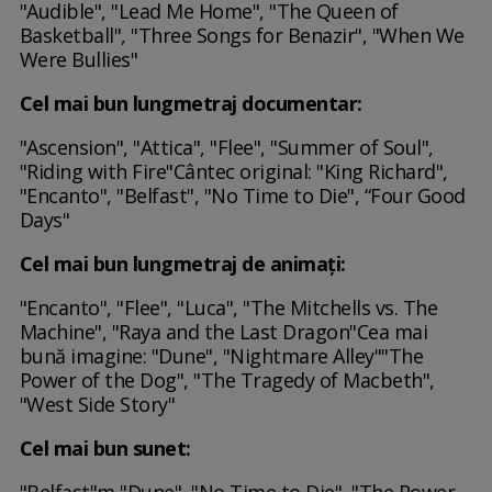
"Audible", "Lead Me Home", "The Queen of
Basketball", "Three Songs for Benazir", "When We
Were Bullies"
Cel mai bun lungmetraj documentar:
"Ascension", "Attica", "Flee", "Summer of Soul",
"Riding with Fire"Cântec original: "King Richard",
"Encanto", "Belfast", "No Time to Die", “Four Good
Days"
Cel mai bun lungmetraj de animaţi:
"Encanto", "Flee", "Luca", "The Mitchells vs. The
Machine", "Raya and the Last Dragon"Cea mai
bună imagine: "Dune", "Nightmare Alley""The
Power of the Dog", "The Tragedy of Macbeth",
"West Side Story"
Cel mai bun sunet:
"Belfast"m "Dune", "No Time to Die", "The Power