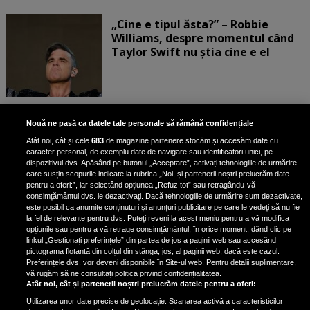
„Cine e tipul ăsta?” – Robbie
Williams, despre momentul când
Taylor Swift nu știa cine e el
Bruce Dickinson, solistul trupei
Nouă ne pasă ca datele tale personale să rămână confidențiale
Iron Maiden, şi-a arătat talentul
Atât noi, cât și cele
683
de magazine partenere stocăm și accesăm date cu
de scrimer la un concurs în Franţa
caracter personal, de exemplu date de navigare sau identificatori unici, pe
dispozitivul dvs. Apăsând pe butonul „Acceptare”, activați tehnologiile de urmărire
care susțin scopurile indicate la rubrica „Noi, și partenerii noștri prelucrăm date
pentru a oferi:”, iar selectând opțiunea „Refuz tot” sau retragându-vă
consimțământul dvs. le dezactivați. Dacă tehnologiile de urmărire sunt dezactivate,
este posibil ca anumite conținuturi și anunțuri publicitare pe care le vedeți să nu fie
Nicki Minaj, acuzată de agresiune
la fel de relevante pentru dvs. Puteți reveni la acest meniu pentru a vă modifica
de fostul manager: Detalii șocante
opțiunile sau pentru a vă retrage consimțământul, în orice moment, dând clic pe
linkul „Gestionați preferințele” din partea de jos a paginii web sau accesând
din proces
pictograma flotantă din colțul din stânga, jos, al paginii web, dacă este cazul.
Nicki Minaj le-a lăudat pe...
Preferințele dvs. vor deveni disponibile în Site-ul web. Pentru detalii suplimentare,
vă rugăm să ne consultați politica privind confidențialitatea.
Atât noi, cât și partenerii noștri prelucrăm datele pentru a oferi:
Utilizarea unor date precise de geolocație. Scanarea activă a caracteristicilor