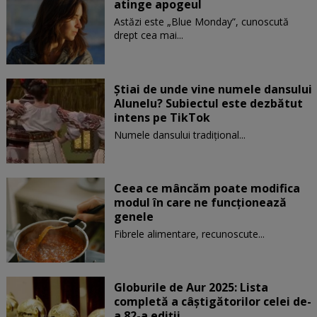
atinge apogeul
Astăzi este „Blue Monday”, cunoscută
drept cea mai...
Știai de unde vine numele dansului
Alunelu? Subiectul este dezbătut
intens pe TikTok
Numele dansului tradițional...
Ceea ce mâncăm poate modifica
modul în care ne funcţionează
genele
Fibrele alimentare, recunoscute...
Globurile de Aur 2025: Lista
completă a câștigătorilor celei de-
a 82-a ediții