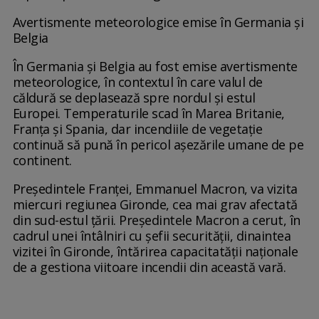
Avertismente meteorologice emise în Germania şi
Belgia
În Germania şi Belgia au fost emise avertismente
meteorologice, în contextul în care valul de
căldură se deplasează spre nordul şi estul
Europei. Temperaturile scad în Marea Britanie,
Franţa şi Spania, dar incendiile de vegetaţie
continuă să pună în pericol aşezările umane de pe
continent.
Preşedintele Franţei, Emmanuel Macron, va vizita
miercuri regiunea Gironde, cea mai grav afectată
din sud-estul ţării. Preşedintele Macron a cerut, în
cadrul unei întâlniri cu şefii securităţii, dinaintea
vizitei în Gironde, întărirea capacitatăţii naţionale
de a gestiona viitoare incendii din această vară.