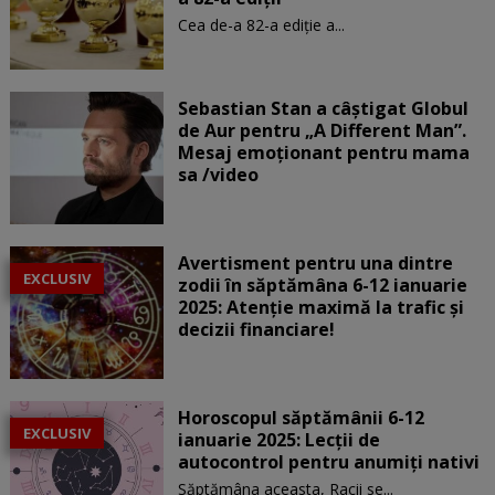
Cea de-a 82-a ediție a...
Sebastian Stan a câștigat Globul
de Aur pentru „A Different Man”.
Mesaj emoționant pentru mama
sa /video
Avertisment pentru una dintre
EXCLUSIV
zodii în săptămâna 6-12 ianuarie
2025: Atenție maximă la trafic și
decizii financiare!
Horoscopul săptămânii 6-12
EXCLUSIV
ianuarie 2025: Lecții de
autocontrol pentru anumiți nativi
Săptămâna aceasta, Racii se...