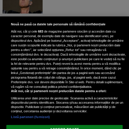
Bruce Dickinson, solistul trupei
Nouă ne pasă ca datele tale personale să rămână confidențiale
Iron Maiden, şi-a arătat talentul
Atât noi, cât și cele
683
de magazine partenere stocăm și accesăm date cu
de scrimer la un concurs în Franţa
caracter personal, de exemplu date de navigare sau identificatori unici, pe
dispozitivul dvs. Apăsând pe butonul „Acceptare”, activați tehnologiile de urmărire
care susțin scopurile indicate la rubrica „Noi, și partenerii noștri prelucrăm date
pentru a oferi:”, iar selectând opțiunea „Refuz tot” sau retragându-vă
consimțământul dvs. le dezactivați. Dacă tehnologiile de urmărire sunt dezactivate,
este posibil ca anumite conținuturi și anunțuri publicitare pe care le vedeți să nu fie
Nicki Minaj, acuzată de agresiune
la fel de relevante pentru dvs. Puteți reveni la acest meniu pentru a vă modifica
de fostul manager: Detalii șocante
opțiunile sau pentru a vă retrage consimțământul, în orice moment, dând clic pe
linkul „Gestionați preferințele” din partea de jos a paginii web sau accesând
din proces
pictograma flotantă din colțul din stânga, jos, al paginii web, dacă este cazul.
Nicki Minaj le-a lăudat pe...
Preferințele dvs. vor deveni disponibile în Site-ul web. Pentru detalii suplimentare,
vă rugăm să ne consultați politica privind confidențialitatea.
Atât noi, cât și partenerii noștri prelucrăm datele pentru a oferi:
Utilizarea unor date precise de geolocație. Scanarea activă a caracteristicilor
dispozitivului pentru identificare. Stocarea și/sau accesarea informațiilor de pe un
dispozitiv. Publicitate și conținut personalizat, măsurători ale publicității și de
conținut, cercetarea audienței și dezvoltarea serviciilor.
Listă parteneri (furnizori)
Vezi varianta Desktop