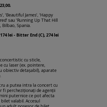
23,00.
s', 'Beautiful James', 'Happy
a-red' sau 'Running Up That Hill
, Bilbao, Spania.
4 lei - Bitter End (C), 274 lei
concertistic cu sticle,
e cu laser (ex. pointere,
u obiectiv detaşabil), aparate
.
ru a putea intra la concert cu
 fi percheziţionaţi de agenţii
umini puternice ce pot afecta
bilet valabil. Accesul
e un adult posesor de bilet