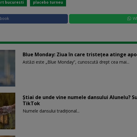
rt bucuresti
placebo turneu
ebook
W
Blue Monday: Ziua în care tristețea atinge ap
Astăzi este „Blue Monday”, cunoscută drept cea mai...
Știai de unde vine numele dansului Alunelu? S
TikTok
Numele dansului tradițional...