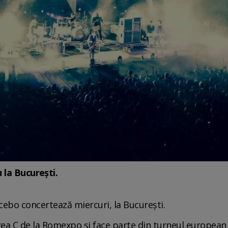
 la București.
cebo concertează miercuri, la Bucureşti.
rea C de la Romexpo și face parte din turneul european