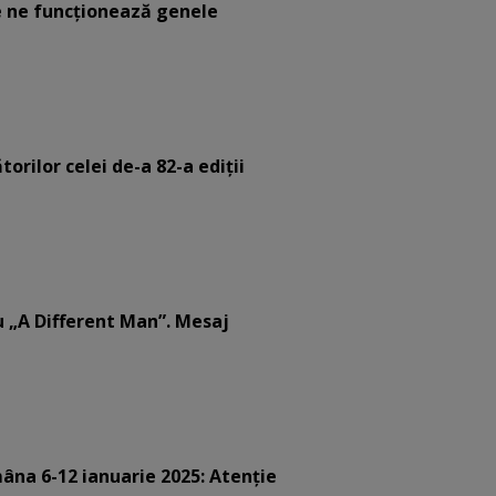
 ne funcţionează genele
orilor celei de-a 82-a ediții
u „A Different Man”. Mesaj
âna 6-12 ianuarie 2025: Atenție