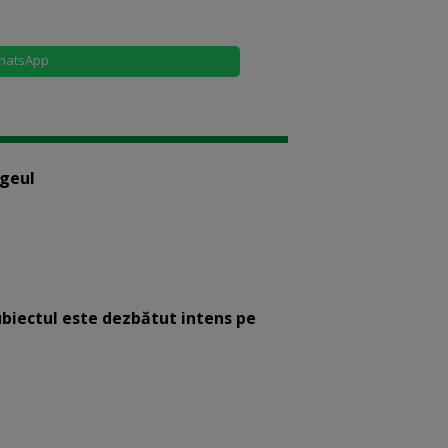
hatsApp
ogeul
ubiectul este dezbătut intens pe