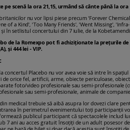
e pe scenă la ora 21,15, urmând să cânte până la ora 
britanicilor nu vor lipsi piese precum 'Forever Chemical
'One of a Kind', 'Too Many Friends', 'Went Missing', 'Infr
şi în setlistul concertului din 7 iulie, de la Kobetamendi
o de la Romexpo pot fi achiziţionate la preţurile de 17
A), şi 444 lei - VIP.
t
la concertul Placebo nu vor avea voie să intre în spaţiul 
e orice fel, artificii, arme, obiecte periculoase, obiect
parate foto/video profesionale sau semi-profesionale (c
rofesionale sau semi-profesionale, animale de companie
n medical trebuie să aibă asupra lor dovezi clare pent
rarea în perimetrul evenimentului toţi participanţii vor
nformează publicul participant că spectacolele includ l
ub 7 ani au acces gratuit însoţiţi de un adult posesor de 
ar pe bază de bilet şi doar dacă aceştia sunt însoţiţi d