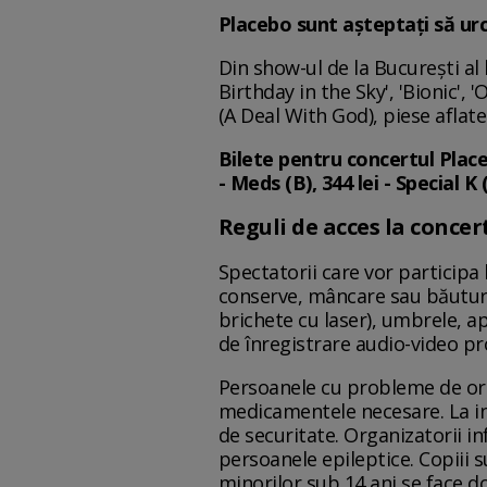
Placebo sunt aşteptaţi să urc
Din show-ul de la Bucureşti al 
Birthday in the Sky', 'Bionic', 
(A Deal With God), piese aflate 
Bilete pentru concertul Placeb
- Meds (B), 344 lei - Special K (
Reguli de acces la concer
Spectatorii care vor participa 
conserve, mâncare sau băuturi d
brichete cu laser), umbrele, a
de înregistrare audio-video p
Persoanele cu probleme de ordi
medicamentele necesare. La int
de securitate. Organizatorii i
persoanele epileptice. Copiii s
minorilor sub 14 ani se face do