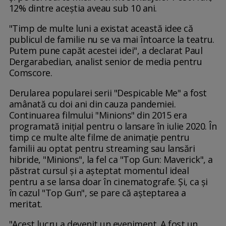
12% dintre aceștia aveau sub 10 ani.
"Timp de multe luni a existat această idee că
publicul de familie nu se va mai întoarce la teatru.
Putem pune capăt acestei idei", a declarat Paul
Dergarabedian, analist senior de media pentru
Comscore.
Derularea popularei serii "Despicable Me" a fost
amânată cu doi ani din cauza pandemiei.
Continuarea filmului "Minions" din 2015 era
programată inițial pentru o lansare în iulie 2020. În
timp ce multe alte filme de animație pentru
familii au optat pentru streaming sau lansări
hibride, "Minions", la fel ca "Top Gun: Maverick", a
păstrat cursul și a așteptat momentul ideal
pentru a se lansa doar în cinematografe. Și, ca și
în cazul "Top Gun", se pare că așteptarea a
meritat.
"Acest lucru a devenit un eveniment. A fost un