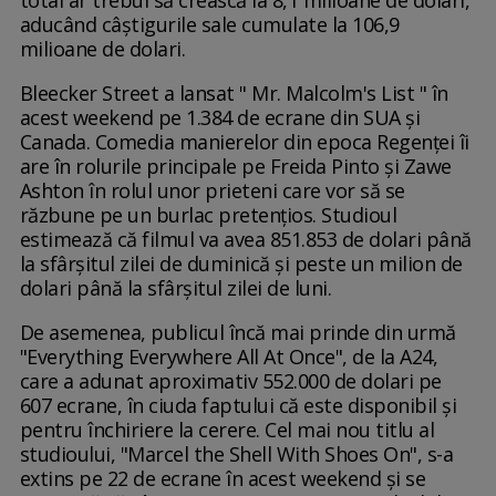
total ar trebui să crească la 8,1 milioane de dolari,
aducând câștigurile sale cumulate la 106,9
milioane de dolari.
Bleecker Street a lansat " Mr. Malcolm's List " în
acest weekend pe 1.384 de ecrane din SUA și
Canada. Comedia manierelor din epoca Regenței îi
are în rolurile principale pe Freida Pinto și Zawe
Ashton în rolul unor prieteni care vor să se
răzbune pe un burlac pretențios. Studioul
estimează că filmul va avea 851.853 de dolari până
la sfârșitul zilei de duminică și peste un milion de
dolari până la sfârșitul zilei de luni.
De asemenea, publicul încă mai prinde din urmă
"Everything Everywhere All At Once", de la A24,
care a adunat aproximativ 552.000 de dolari pe
607 ecrane, în ciuda faptului că este disponibil și
pentru închiriere la cerere. Cel mai nou titlu al
studioului, "Marcel the Shell With Shoes On", s-a
extins pe 22 de ecrane în acest weekend și se