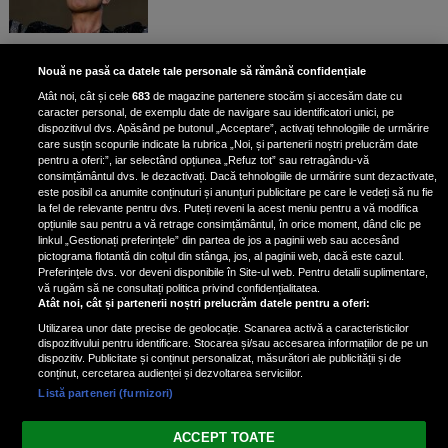
Bruce Dickinson, solistul trupei
Nouă ne pasă ca datele tale personale să rămână confidențiale
Iron Maiden, şi-a arătat talentul
Atât noi, cât și cele
683
de magazine partenere stocăm și accesăm date cu
de scrimer la un concurs în Franţa
caracter personal, de exemplu date de navigare sau identificatori unici, pe
dispozitivul dvs. Apăsând pe butonul „Acceptare”, activați tehnologiile de urmărire
care susțin scopurile indicate la rubrica „Noi, și partenerii noștri prelucrăm date
pentru a oferi:”, iar selectând opțiunea „Refuz tot” sau retragându-vă
consimțământul dvs. le dezactivați. Dacă tehnologiile de urmărire sunt dezactivate,
este posibil ca anumite conținuturi și anunțuri publicitare pe care le vedeți să nu fie
Nicki Minaj, acuzată de agresiune
la fel de relevante pentru dvs. Puteți reveni la acest meniu pentru a vă modifica
de fostul manager: Detalii șocante
opțiunile sau pentru a vă retrage consimțământul, în orice moment, dând clic pe
linkul „Gestionați preferințele” din partea de jos a paginii web sau accesând
din proces
pictograma flotantă din colțul din stânga, jos, al paginii web, dacă este cazul.
Nicki Minaj le-a lăudat pe...
Preferințele dvs. vor deveni disponibile în Site-ul web. Pentru detalii suplimentare,
vă rugăm să ne consultați politica privind confidențialitatea.
Atât noi, cât și partenerii noștri prelucrăm datele pentru a oferi:
Utilizarea unor date precise de geolocație. Scanarea activă a caracteristicilor
dispozitivului pentru identificare. Stocarea și/sau accesarea informațiilor de pe un
dispozitiv. Publicitate și conținut personalizat, măsurători ale publicității și de
conținut, cercetarea audienței și dezvoltarea serviciilor.
Listă parteneri (furnizori)
Vezi varianta Desktop
ACCEPT TOATE