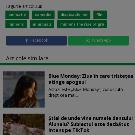
Tagurile articolului:
animatie
comedie
dispicable me
film
minions
minions 2
minions the rise of gru
Facebook
WhatsApp
Articole similare
Blue Monday: Ziua în care tristețea
atinge apogeul
Astăzi este „Blue Monday”, cunoscută
drept cea mai...
Știai de unde vine numele dansului
Alunelu? Subiectul este dezbătut
intens pe TikTok