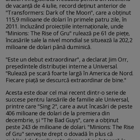
de vacanță de 4 iulie, record deținut anterior de
"Transformers: Dark of the Moon", care a obținut
115,9 milioane de dolari în primele patru zile, în
2011. Incluzând proiecțiile internaționale, unde
"Minions: The Rise of Gru" rulează pe 61 de piețe,
încasările sale la nivel mondial se situează la 202,2
milioane de dolari până duminică.
"Este un debut extraordinar", a declarat Jim Orr,
președintele distribuției interne a Universal.
"Rulează pe scară foarte largă în America de Nord.
Fiecare piață se descurcă extraordinar de bine."
Acesta este doar cel mai recent dintr-o serie de
succese pentru lansările de familie ale Universal,
printre care "Sing 2", care a avut încasări de peste
406 milioane de dolari de la premiera din
decembrie, și "The Bad Guys", care a obținut
peste 243 de milioane de dolari. "Minions: The Rise
of Gru" servește drept o dovadă în plus că