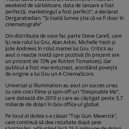
weekend de sărbătoare, data de lansare a fost
perfectă, marketingul a fost perfect", a declarat
Dergarabedian. "Și toată lumea știa că va fi doar în
cinematografe".
Din distribuția de voce fac parte Steve Carell, care
își reia rolul lui Gru, Alan Arkin, Michelle Yeoh și
Julie Andrews în rolul mamei lui Gru. Criticii au
avut o reacție mixtă spre pozitivă (în prezent are
un procent de 72% pe Rotten Tomatoes), dar
publicul a fost mai entuziast, acordând poveștii
de origine a lui Gru un A CinemaScore.
Universal și Illumination au avut un succes uriaș
cu cele cinci filme și spin-off-uri "Despicable Me",
care datează din 2010 și care au câștigat peste 3,7
miliarde de dolari în box office-ul global.
Pe locul al doilea s-a clasat "Top Gun: Maverick",
care continuă să dea rezultate după șase
săptămâni, adăugând încă 25,5 milioane de dolari