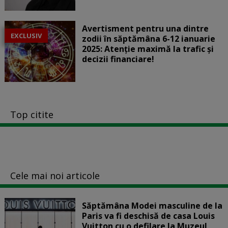
Avertisment pentru una dintre
EXCLUSIV
zodii în săptămâna 6-12 ianuarie
2025: Atenție maximă la trafic și
decizii financiare!
Top citite
Cele mai noi articole
Săptămâna Modei masculine de la
Paris va fi deschisă de casa Louis
Vuitton cu o defilare la Muzeul