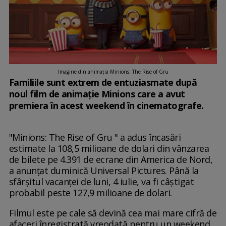
Imagine din animația Minions: The Rise of Gru
Familiile sunt extrem de entuziasmate după
noul film de animație Minions care a avut
premiera în acest weekend în cinematografe.
"Minions: The Rise of Gru " a adus încasări
estimate la 108,5 milioane de dolari din vânzarea
de bilete pe 4.391 de ecrane din America de Nord,
a anunțat duminică Universal Pictures. Până la
sfârșitul vacanței de luni, 4 iulie, va fi câștigat
probabil peste 127,9 milioane de dolari.
Filmul este pe cale să devină cea mai mare cifră de
afaceri înregistrată vreodată pentru un weekend