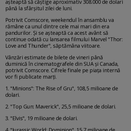
așteaptă să câștige aproximativ 308.000 de dolari
până la sfârșitul zilei de luni.
Potrivit Comscore, weekendul în ansamblu va
rămâne ca unul dintre cele mai mari din era
pandurilor. Și se așteaptă ca acest avânt să
continue odată cu lansarea filmului Marvel "Thor:
Love and Thunder", săptămâna viitoare.
Vânzări estimate de bilete de vineri până
duminică în cinematografele din SUA și Canada,
potrivit Comscore. Cifrele finale pe piața internă
vor fi publicate marți.
1. "Minions": The Rise of Gru", 108,5 milioane de
dolari.
2. "Top Gun: Maverick", 25,5 milioane de dolari.
3. "Elvis", 19 milioane de dolari.
4. "Jurassic World: Dominion", 15,7 milioane de