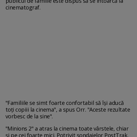
publicul de familie este dispus să se întoarcă la
cinematograf.
"Familiile se simt foarte confortabil să își aducă
toți copiii la cinema", a spus Orr. "Aceste rezultate
vorbesc de la sine".
"Minions 2" a atras la cinema toate vârstele, chiar
și pe cei foarte mici. Potrivit sondajelor PostTrak,