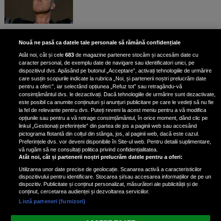
Bruce Dickinson, solistul trupei
Nouă ne pasă ca datele tale personale să rămână confidențiale
Iron Maiden, şi-a arătat talentul
Atât noi, cât și cele
683
de magazine partenere stocăm și accesăm date cu
de scrimer la un concurs în Franţa
caracter personal, de exemplu date de navigare sau identificatori unici, pe
dispozitivul dvs. Apăsând pe butonul „Acceptare”, activați tehnologiile de urmărire
care susțin scopurile indicate la rubrica „Noi, și partenerii noștri prelucrăm date
pentru a oferi:”, iar selectând opțiunea „Refuz tot” sau retragându-vă
consimțământul dvs. le dezactivați. Dacă tehnologiile de urmărire sunt dezactivate,
este posibil ca anumite conținuturi și anunțuri publicitare pe care le vedeți să nu fie
Nicki Minaj, acuzată de agresiune
la fel de relevante pentru dvs. Puteți reveni la acest meniu pentru a vă modifica
de fostul manager: Detalii șocante
opțiunile sau pentru a vă retrage consimțământul, în orice moment, dând clic pe
linkul „Gestionați preferințele” din partea de jos a paginii web sau accesând
din proces
pictograma flotantă din colțul din stânga, jos, al paginii web, dacă este cazul.
Nicki Minaj le-a lăudat pe...
Preferințele dvs. vor deveni disponibile în Site-ul web. Pentru detalii suplimentare,
vă rugăm să ne consultați politica privind confidențialitatea.
Atât noi, cât și partenerii noștri prelucrăm datele pentru a oferi:
Utilizarea unor date precise de geolocație. Scanarea activă a caracteristicilor
dispozitivului pentru identificare. Stocarea și/sau accesarea informațiilor de pe un
dispozitiv. Publicitate și conținut personalizat, măsurători ale publicității și de
conținut, cercetarea audienței și dezvoltarea serviciilor.
Listă parteneri (furnizori)