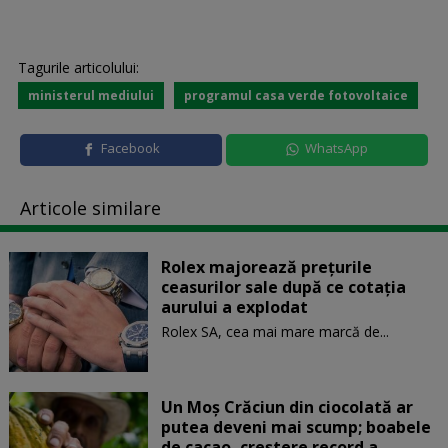
Tagurile articolului:
ministerul mediului
programul casa verde fotovoltaice
Facebook
WhatsApp
Articole similare
Rolex majorează preţurile
ceasurilor sale după ce cotaţia
aurului a explodat
Rolex SA, cea mai mare marcă de...
Un Moş Crăciun din ciocolată ar
putea deveni mai scump; boabele
de cacao, creştere record a