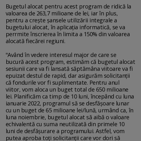
Bugetul alocat pentru acest program de ridică la
valoarea de 263,7 milioane de lei, iar în plus,
pentru a creşte şansele utilizării integrale a
bugetului alocat, în aplicaţia informatică, se va
perrmite înscrierea în limita a 150% din valoarea
alocată fiecărei regiuni.
"Având în vedere interesul major de care se
bucură acest program, estimăm că bugetul alocat
sesiunii care va fi lansată săptămâna viitoare va fi
epuizat destul de rapid, dar asigurăm solicitanţii
că fondurile vor fi suplimentate. Pentru anul
viitor, vom aloca un buget total de 650 milioane
lei. Planificăm ca timp de 10 luni, începând cu luna
ianuarie 2022, programul să se desfăşoare lunar
cu un buget de 65 milioane lei/lună, urmând ca, în
luna noiembrie, bugetul alocat să aibă o valoare
echivalentă cu suma neutilizată din primele 10
luni de desfăşurare a programului. Astfel, vom
putea aproba toţi solicitanţii care vor dori să