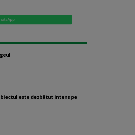
hatsApp
ogeul
ubiectul este dezbătut intens pe