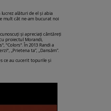
ucrez alături de el și abia
 de mult cât ne-am bucurat noi
unoscuți și apreciați cântăreți
 cu proiectul Morandi,
, "Colors". În 2013 Randi a
rzi", „Prietena ta”, „Dansăm”.
 ce au cucerit topurile și