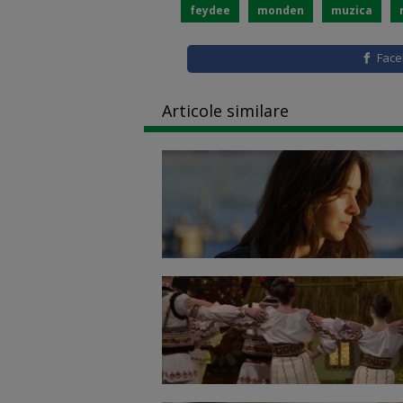
feydee
monden
muzica
Fac
Articole similare