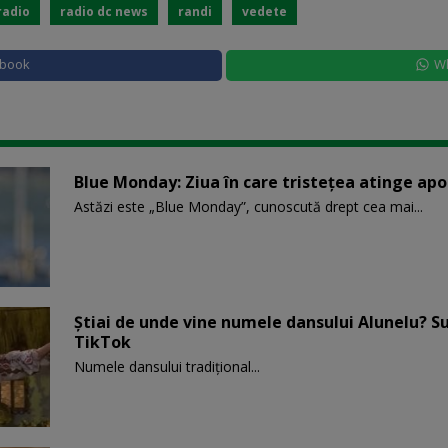
radio
radio dc news
randi
vedete
ebook
W
Blue Monday: Ziua în care tristețea atinge ap
Astăzi este „Blue Monday”, cunoscută drept cea mai...
Știai de unde vine numele dansului Alunelu? S
TikTok
Numele dansului tradițional...