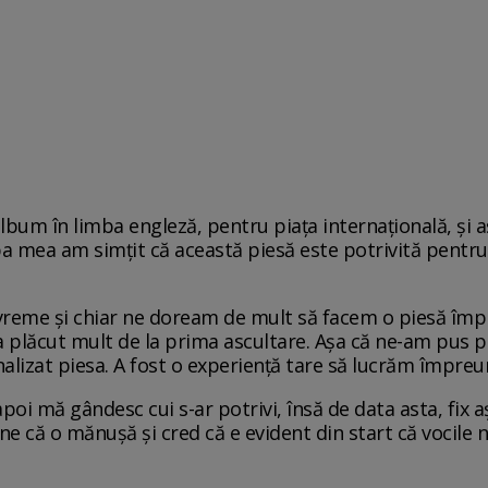
bum în limba engleză, pentru piața internațională, și 
pa mea am simțit că această piesă este potrivită pentru 
 vreme și chiar ne doream de mult să facem o piesă împ
 i-a plăcut mult de la prima ascultare. Așa că ne-am pus p
inalizat piesa. A fost o experiență tare să lucrăm împreu
apoi mă gândesc cui s-ar potrivi, însă de data asta, fix a
ine că o mănușă și cred că e evident din start că vocile
.