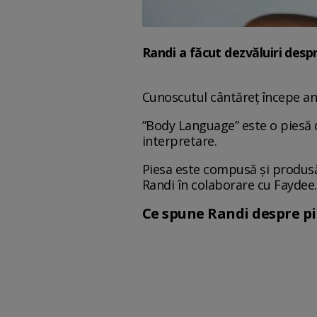
Randi a făcut dezvăluiri desp
Cunoscutul cântăreț începe anul
”Body Language” este o piesă d
interpretare.
Piesa este compusă și produsă 
Randi în colaborare cu Faydee.
Ce spune Randi despre pi