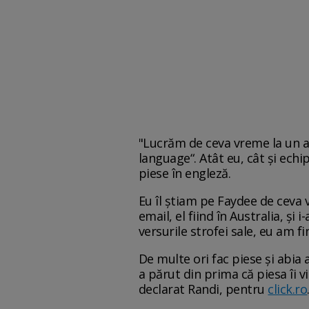
"Lucrăm de ceva vreme la un al
language“. Atât eu, cât și echi
piese în engleză.
Eu îl știam pe Faydee de ceva
email, el fiind în Australia, și
versurile strofei sale, eu am f
De multe ori fac piese și abia 
a părut din prima că piesa îi v
declarat Randi, pentru
click.ro