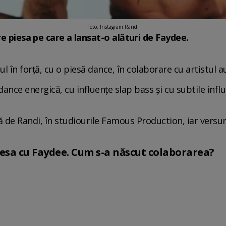
Foto: Instagram Randi
re piesa pe care a lansat-o alături de Faydee.
 în forță, cu o piesă dance, în colaborare cu artistul a
ance energică, cu influențe slap bass și cu subtile infl
de Randi, în studiourile Famous Production, iar versuri
esa cu Faydee. Cum s-a născut colaborarea?