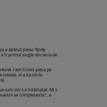
așa a apărut piesa “Body
a fi primul single din seria de
reună. I-am trimis piesa pe
e treabă, el a lucrat la
nă.
șa cum zici s-a întâmplat. Mi s-
 noastre se completează.", a