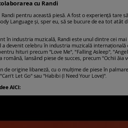
colaborarea cu Randi
andi pentru această piesă. A fost o experiență tare să l
Body Language și, sper eu, să se bucure de ea tot atât
în industria muzicală, Randi este unul dintre cei mai c
l a devenit celebru în industria muzicală internațională
tru hituri precum "Love Me", "Falling Asleep", "Angels"
 română, lansând piese de succes, precum "Ochii ăia ve
an de origine libaneză, cu o mulțime de piese în palmares
"Can't Let Go" sau "Habibi (I Need Your Love)".
dee AICI: