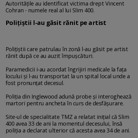
Autorităţile au identificat victima drept Vincent
Cohran - numele real al lui Slim 400.
Polițiștii l-au găsit rănit pe artist
Poliţiştii care patrulau în zonă l-au găsit pe artist
rănit după ce au auzit împuşcături.
Paramedicii i-au acordat îngrijiri medicale la faţa
locului şi l-au transportat la un spital local unde a
fost pronunţat decesul.
Poliţia din Inglewood adună probe şi interoghează
martori pentru ancheta în curs de desfăşurare.
Site-ul de specialitate TMZ a relatat iniţial că Slim
400 avea 33 de ani la momentul decesului, însă
poliţia a declarat ulterior că acesta avea 34 de ani.