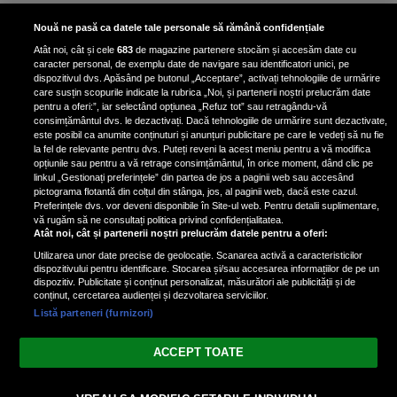
Bruce Dickinson, solistul trupei
Nouă ne pasă ca datele tale personale să rămână confidențiale
Iron Maiden, şi-a arătat talentul
Atât noi, cât și cele
683
de magazine partenere stocăm și accesăm date cu
de scrimer la un concurs în Franţa
caracter personal, de exemplu date de navigare sau identificatori unici, pe
dispozitivul dvs. Apăsând pe butonul „Acceptare”, activați tehnologiile de urmărire
care susțin scopurile indicate la rubrica „Noi, și partenerii noștri prelucrăm date
pentru a oferi:”, iar selectând opțiunea „Refuz tot” sau retragându-vă
consimțământul dvs. le dezactivați. Dacă tehnologiile de urmărire sunt dezactivate,
este posibil ca anumite conținuturi și anunțuri publicitare pe care le vedeți să nu fie
Nicki Minaj, acuzată de agresiune
la fel de relevante pentru dvs. Puteți reveni la acest meniu pentru a vă modifica
de fostul manager: Detalii șocante
opțiunile sau pentru a vă retrage consimțământul, în orice moment, dând clic pe
linkul „Gestionați preferințele” din partea de jos a paginii web sau accesând
din proces
pictograma flotantă din colțul din stânga, jos, al paginii web, dacă este cazul.
Nicki Minaj le-a lăudat pe...
Preferințele dvs. vor deveni disponibile în Site-ul web. Pentru detalii suplimentare,
vă rugăm să ne consultați politica privind confidențialitatea.
Atât noi, cât și partenerii noștri prelucrăm datele pentru a oferi:
Utilizarea unor date precise de geolocație. Scanarea activă a caracteristicilor
dispozitivului pentru identificare. Stocarea și/sau accesarea informațiilor de pe un
dispozitiv. Publicitate și conținut personalizat, măsurători ale publicității și de
conținut, cercetarea audienței și dezvoltarea serviciilor.
Listă parteneri (furnizori)
Vezi varianta Desktop
ACCEPT TOATE
Politica de confidențialitate
Politica cookies
Gestionați preferințele
|
|