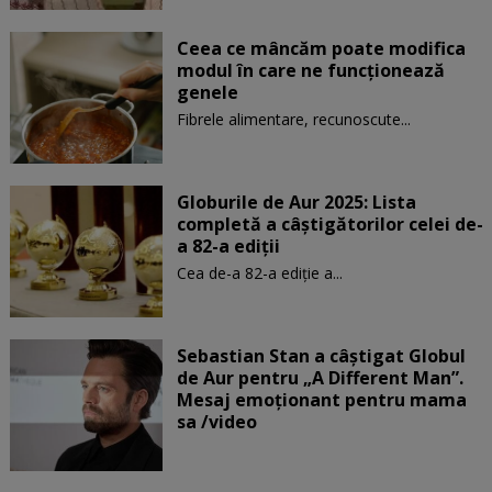
Ceea ce mâncăm poate modifica
modul în care ne funcţionează
genele
Fibrele alimentare, recunoscute...
Globurile de Aur 2025: Lista
completă a câștigătorilor celei de-
a 82-a ediții
Cea de-a 82-a ediție a...
Sebastian Stan a câștigat Globul
de Aur pentru „A Different Man”.
Mesaj emoționant pentru mama
sa /video