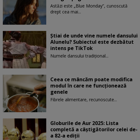
Astăzi este „Blue Monday”, cunoscută
drept cea mai...
Știai de unde vine numele dansului
Alunelu? Subiectul este dezbătut
intens pe TikTok
Numele dansului tradițional...
Ceea ce mâncăm poate modifica
modul în care ne funcţionează
genele
Fibrele alimentare, recunoscute...
Globurile de Aur 2025: Lista
completă a câștigătorilor celei de-
a 82-a ediții