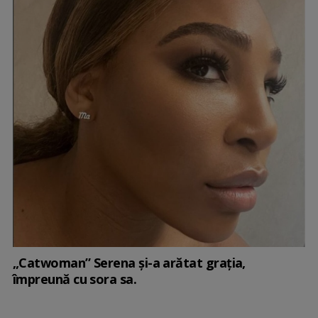
„Catwoman” Serena și-a arătat grația,
împreună cu sora sa.