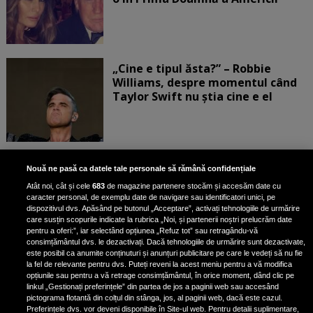
„Cine e tipul ăsta?” – Robbie
Williams, despre momentul când
Taylor Swift nu știa cine e el
Bruce Dickinson, solistul trupei
Nouă ne pasă ca datele tale personale să rămână confidențiale
Iron Maiden, şi-a arătat talentul
Atât noi, cât și cele
683
de magazine partenere stocăm și accesăm date cu
de scrimer la un concurs în Franţa
caracter personal, de exemplu date de navigare sau identificatori unici, pe
dispozitivul dvs. Apăsând pe butonul „Acceptare”, activați tehnologiile de urmărire
care susțin scopurile indicate la rubrica „Noi, și partenerii noștri prelucrăm date
pentru a oferi:”, iar selectând opțiunea „Refuz tot” sau retragându-vă
consimțământul dvs. le dezactivați. Dacă tehnologiile de urmărire sunt dezactivate,
este posibil ca anumite conținuturi și anunțuri publicitare pe care le vedeți să nu fie
Nicki Minaj, acuzată de agresiune
la fel de relevante pentru dvs. Puteți reveni la acest meniu pentru a vă modifica
de fostul manager: Detalii șocante
opțiunile sau pentru a vă retrage consimțământul, în orice moment, dând clic pe
linkul „Gestionați preferințele” din partea de jos a paginii web sau accesând
din proces
pictograma flotantă din colțul din stânga, jos, al paginii web, dacă este cazul.
Nicki Minaj le-a lăudat pe...
Preferințele dvs. vor deveni disponibile în Site-ul web. Pentru detalii suplimentare,