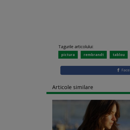
Tagurile articolului:
pictura
rembrandt
tablou
Fac
Articole similare