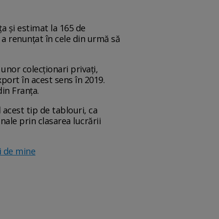
a şi estimat la 165 de
 a renunţat în cele din urmă să
unor colecţionari privaţi,
xport în acest sens în 2019.
din Franţa.
 acest tip de tablouri, ca
nale prin clasarea lucrării
ti de mine