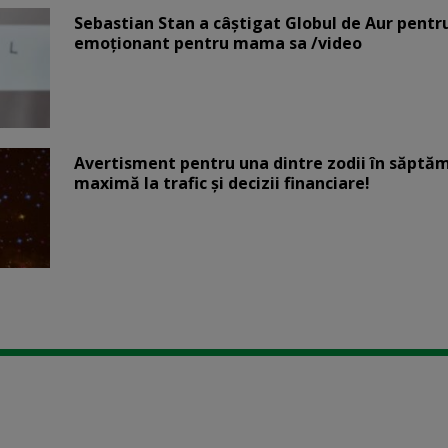
Sebastian Stan a câștigat Globul de Aur pentr
emoționant pentru mama sa /video
Avertisment pentru una dintre zodii în săptăm
maximă la trafic și decizii financiare!