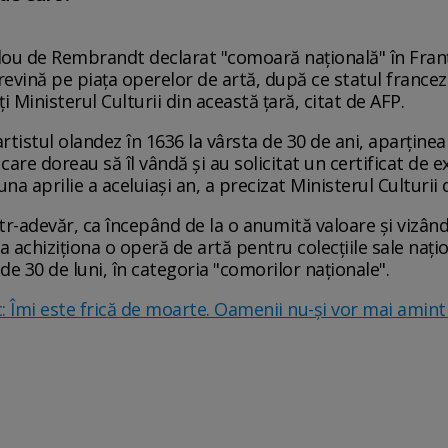
lou de Rembrandt declarat "comoară naţională" în Franţ
revină pe piaţa operelor de artă, după ce statul francez
 Ministerul Culturii din această ţară, citat de AFP.
rtistul olandez în 1636 la vârsta de 30 de ani, aparţinea 
care doreau să îl vândă şi au solicitat un certificat de e
una aprilie a aceluiaşi an, a precizat Ministerul Culturii 
tr-adevăr, ca începând de la o anumită valoare şi vizând
a achiziţiona o operă de artă pentru colecţiile sale naţio
de 30 de luni, în categoria "comorilor naţionale".
ic: Îmi este frică de moarte. Oamenii nu-şi vor mai amin