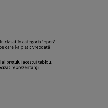
t, clasat în categoria "operă
e care l-a plătit vreodată
al preţului acestui tablou.
cizat reprezentanţii