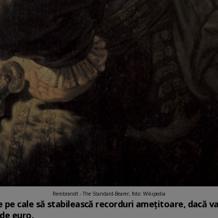
Rembrandt - The Standard-Bearer, foto: Wikipedia
e cale să stabilească recorduri amețitoare, dacă va 
 de euro.