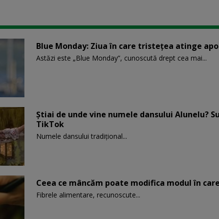
Blue Monday: Ziua în care tristețea atinge ap
Astăzi este „Blue Monday”, cunoscută drept cea mai...
Știai de unde vine numele dansului Alunelu? S
TikTok
Numele dansului tradițional...
Ceea ce mâncăm poate modifica modul în care
Fibrele alimentare, recunoscute...