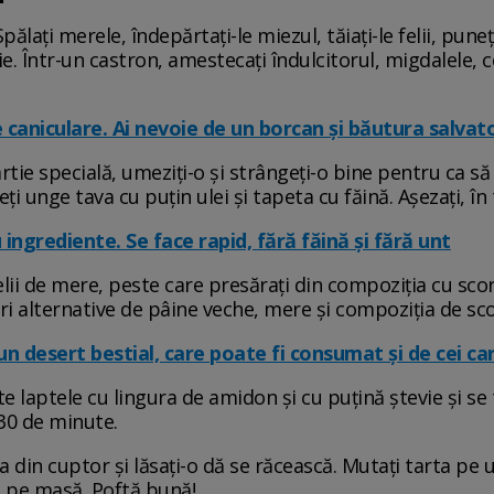
pălați merele, îndepărtați-le miezul, tăiați-le felii, puneț
. Într-un castron, amestecați îndulcitorul, migdalele, c
 caniculare. Ai nevoie de un borcan și băutura salva
tie specială, umeziți-o și strângeți-o bine pentru ca să
eți unge tava cu puțin ulei și tapeta cu făină. Așezați, în 
ingrediente. Se face rapid, fără făină și fără unt
lii de mere, peste care presărați din compoziția cu scor
uri alternative de pâine veche, mere și compoziția de sco
un desert bestial, care poate fi consumat și de cei car
e laptele cu lingura de amidon și cu puțină ștevie și se
30 de minute.
a din cuptor și lăsați-o dă se răcească. Mutați tarta pe 
vi pe masă. Poftă bună!