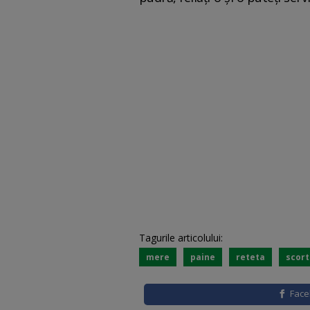
Tagurile articolului:
mere
paine
reteta
scort
Fac