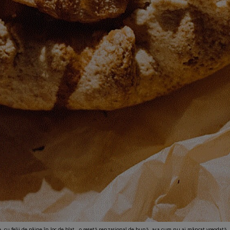
, cu felii de pâine în loc de blat - o rețetă senzațional de bună, așa cum nu ai mâncat vreodată. 