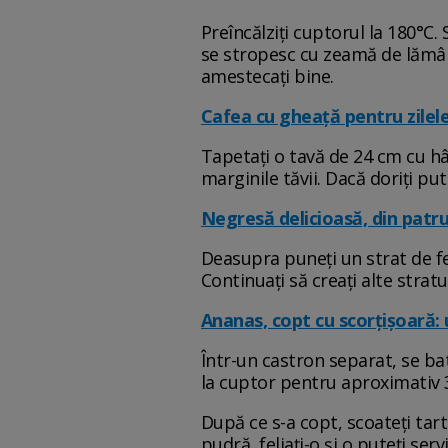
Preîncălziți cuptorul la 180°C. S
se stropesc cu zeamă de lămâie
amestecați bine.
Cafea cu gheață pentru zilele
Tapetați o tavă de 24 cm cu hâr
marginile tăvii. Dacă doriți put
Negresă delicioasă, din patru 
Deasupra puneți un strat de fe
Continuați să creați alte strat
Ananas, copt cu scorțișoară: 
Într-un castron separat, se bat
la cuptor pentru aproximativ 
După ce s-a copt, scoateți tart
pudră, feliați-o și o puteți ser