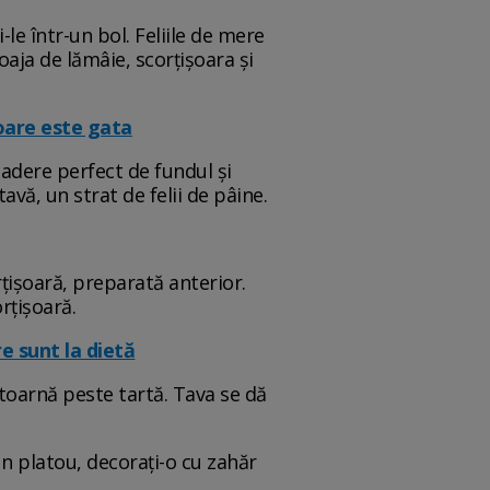
i-le într-un bol. Feliile de mere
oaja de lămâie, scorțișoara și
toare este gata
 adere perfect de fundul și
tavă, un strat de felii de pâine.
țișoară, preparată anterior.
rțișoară.
e sunt la dietă
 toarnă peste tartă. Tava se dă
un platou, decorați-o cu zahăr