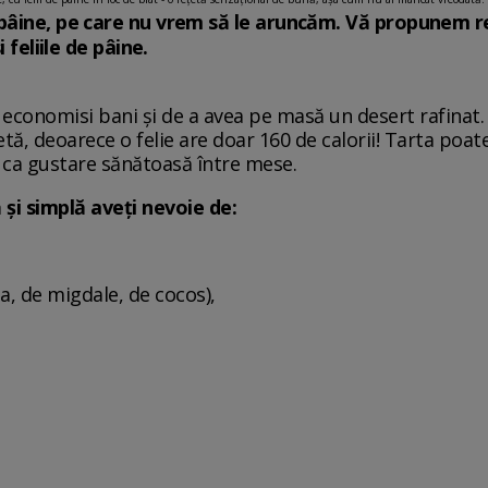
pâine, pe care nu vrem să le aruncăm. Vă propunem reț
i feliile de pâine.
a economisi bani și de a avea pe masă un desert rafinat. 
etă, deoarece o felie are doar 160 de calorii! Tarta poat
i ca gustare sănătoasă între mese.
și simplă aveți nevoie de:
a, de migdale, de cocos),