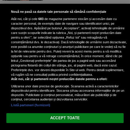
Bruce Dickinson, solistul trupei
Nouă ne pasă ca datele tale personale să rămână confidențiale
Iron Maiden, şi-a arătat talentul
Atât noi, cât și cele
683
de magazine partenere stocăm și accesăm date cu
de scrimer la un concurs în Franţa
caracter personal, de exemplu date de navigare sau identificatori unici, pe
dispozitivul dvs. Apăsând pe butonul „Acceptare”, activați tehnologiile de urmărire
care susțin scopurile indicate la rubrica „Noi, și partenerii noștri prelucrăm date
pentru a oferi:”, iar selectând opțiunea „Refuz tot” sau retragându-vă
consimțământul dvs. le dezactivați. Dacă tehnologiile de urmărire sunt dezactivate,
este posibil ca anumite conținuturi și anunțuri publicitare pe care le vedeți să nu fie
Nicki Minaj, acuzată de agresiune
la fel de relevante pentru dvs. Puteți reveni la acest meniu pentru a vă modifica
de fostul manager: Detalii șocante
opțiunile sau pentru a vă retrage consimțământul, în orice moment, dând clic pe
linkul „Gestionați preferințele” din partea de jos a paginii web sau accesând
din proces
pictograma flotantă din colțul din stânga, jos, al paginii web, dacă este cazul.
Nicki Minaj le-a lăudat pe...
Preferințele dvs. vor deveni disponibile în Site-ul web. Pentru detalii suplimentare,
vă rugăm să ne consultați politica privind confidențialitatea.
Atât noi, cât și partenerii noștri prelucrăm datele pentru a oferi:
Utilizarea unor date precise de geolocație. Scanarea activă a caracteristicilor
dispozitivului pentru identificare. Stocarea și/sau accesarea informațiilor de pe un
dispozitiv. Publicitate și conținut personalizat, măsurători ale publicității și de
conținut, cercetarea audienței și dezvoltarea serviciilor.
Listă parteneri (furnizori)
Vezi varianta Desktop
ACCEPT TOATE
Politica de confidențialitate
Politica cookies
Gestionați preferințele
|
|