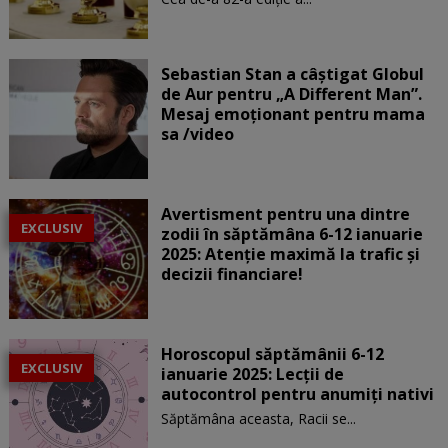
Sebastian Stan a câștigat Globul
de Aur pentru „A Different Man”.
Mesaj emoționant pentru mama
sa /video
Avertisment pentru una dintre
EXCLUSIV
zodii în săptămâna 6-12 ianuarie
2025: Atenție maximă la trafic și
decizii financiare!
Horoscopul săptămânii 6-12
EXCLUSIV
ianuarie 2025: Lecții de
autocontrol pentru anumiți nativi
Săptămâna aceasta, Racii se...