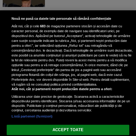
Bruce Dickinson, solistul trupei
Nouă ne pasă ca datele tale personale să rămână confidențiale
Iron Maiden, şi-a arătat talentul
Atât noi, cât și cele
683
de magazine partenere stocăm și accesăm date cu
de scrimer la un concurs în Franţa
caracter personal, de exemplu date de navigare sau identificatori unici, pe
dispozitivul dvs. Apăsând pe butonul „Acceptare”, activați tehnologiile de urmărire
care susțin scopurile indicate la rubrica „Noi, și partenerii noștri prelucrăm date
pentru a oferi:”, iar selectând opțiunea „Refuz tot” sau retragându-vă
consimțământul dvs. le dezactivați. Dacă tehnologiile de urmărire sunt dezactivate,
este posibil ca anumite conținuturi și anunțuri publicitare pe care le vedeți să nu fie
Nicki Minaj, acuzată de agresiune
la fel de relevante pentru dvs. Puteți reveni la acest meniu pentru a vă modifica
de fostul manager: Detalii șocante
opțiunile sau pentru a vă retrage consimțământul, în orice moment, dând clic pe
linkul „Gestionați preferințele” din partea de jos a paginii web sau accesând
din proces
pictograma flotantă din colțul din stânga, jos, al paginii web, dacă este cazul.
Nicki Minaj le-a lăudat pe...
Preferințele dvs. vor deveni disponibile în Site-ul web. Pentru detalii suplimentare,
vă rugăm să ne consultați politica privind confidențialitatea.
Atât noi, cât și partenerii noștri prelucrăm datele pentru a oferi:
Utilizarea unor date precise de geolocație. Scanarea activă a caracteristicilor
dispozitivului pentru identificare. Stocarea și/sau accesarea informațiilor de pe un
dispozitiv. Publicitate și conținut personalizat, măsurători ale publicității și de
conținut, cercetarea audienței și dezvoltarea serviciilor.
Listă parteneri (furnizori)
Vezi varianta Desktop
ACCEPT TOATE