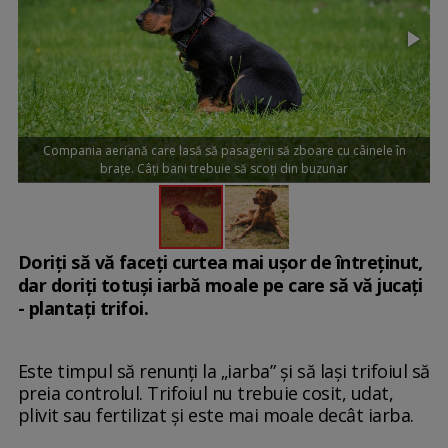
Compania aeriană care lasă să pasagerii să zboare cu câinele în
brațe. Câți bani trebuie să scoți din buzunar
Doriți să vă faceți curtea mai ușor de întreținut,
dar doriți totuși iarbă moale pe care să vă jucați
- plantați trifoi.
Este timpul să renunți la „iarba” și să lași trifoiul să
preia controlul. Trifoiul nu trebuie cosit, udat,
plivit sau fertilizat și este mai moale decât iarba.