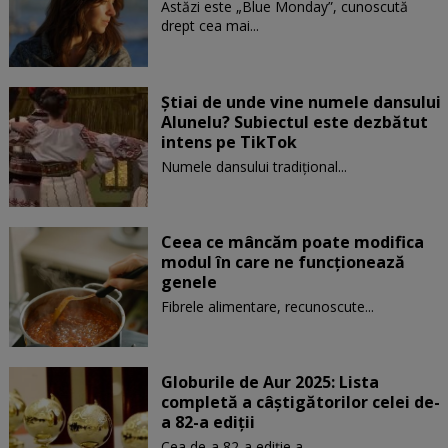
Astăzi este „Blue Monday”, cunoscută
drept cea mai...
Știai de unde vine numele dansului
Alunelu? Subiectul este dezbătut
intens pe TikTok
Numele dansului tradițional...
Ceea ce mâncăm poate modifica
modul în care ne funcţionează
genele
Fibrele alimentare, recunoscute...
Globurile de Aur 2025: Lista
completă a câștigătorilor celei de-
a 82-a ediții
Cea de-a 82-a ediție a...