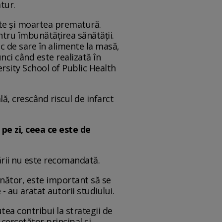
tur.
nte și moartea prematură.
ntru îmbunătățirea sănătății.
c de sare în alimente la masă,
nci când este realizată în
ersity School of Public Health
lă, crescând riscul de infarct
pe zi, ceea ce este de
sării nu este recomandată.
ăunător, este important să se
 - au aratat autorii studiului.
ea contribui la strategii de
 cercetător principal și