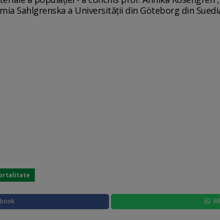
mia Sahlgrenska a Universității din Göteborg din Suedi
ortalitate
ebook
W