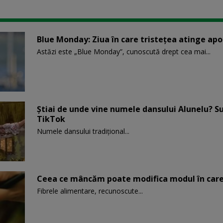
Blue Monday: Ziua în care tristețea atinge ap
Astăzi este „Blue Monday”, cunoscută drept cea mai...
Știai de unde vine numele dansului Alunelu? S
TikTok
Numele dansului tradițional...
Ceea ce mâncăm poate modifica modul în care
Fibrele alimentare, recunoscute...