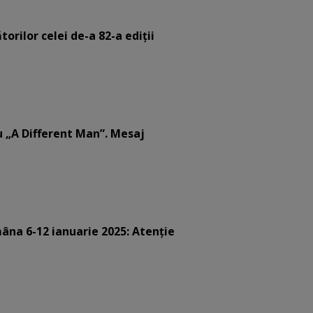
orilor celei de-a 82-a ediții
u „A Different Man”. Mesaj
âna 6-12 ianuarie 2025: Atenție