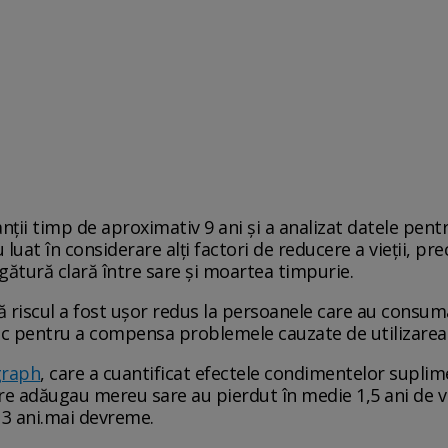
nții timp de aproximativ 9 ani și a analizat datele pentr
 luat în considerare alți factori de reducere a vieții, pr
egătură clară între sare și moartea timpurie.
riscul a fost ușor redus la persoanele care au consumat
c pentru a compensa problemele cauzate de utilizarea s
graph
, care a cuantificat efectele condimentelor suplim
are adăugau mereu sare au pierdut în medie 1,5 ani de via
 3 ani.mai devreme.