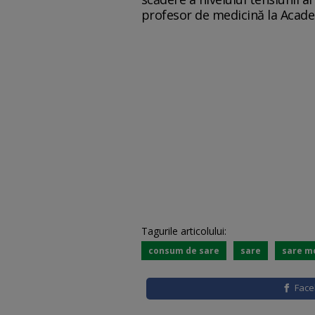
profesor de medicină la Acade
Tagurile articolului:
consum de sare
sare
sare m
Fac