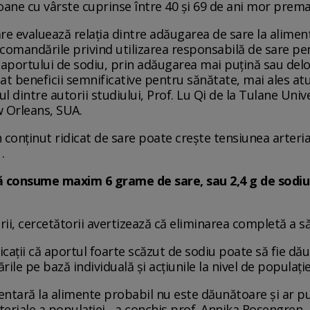
oane cu vârste cuprinse între 40 și 69 de ani mor prema
are evaluează relația dintre adăugarea de sare la alime
ecomandările privind utilizarea responsabilă de sare pe
aportului de sodiu, prin adăugarea mai puțină sau delo
at beneficii semnificative pentru sănătate, mai ales atu
l dintre autorii studiului, Prof. Lu Qi de la Tulane Univ
 Orleans, SUA.
 conținut ridicat de sare poate crește tensiunea arteria
.
ă consume maxim 6 grame de sare, sau 2,4 g de sodiu 
ării, cercetătorii avertizează că eliminarea completă a 
dicații că aportul foarte scăzut de sodiu poate să fie d
ile pe bază individuală și acțiunile la nivel de populație
tară la alimente probabil nu este dăunătoare și ar put
rteriale a populației - a conchis prof. Annika Rosengren ,