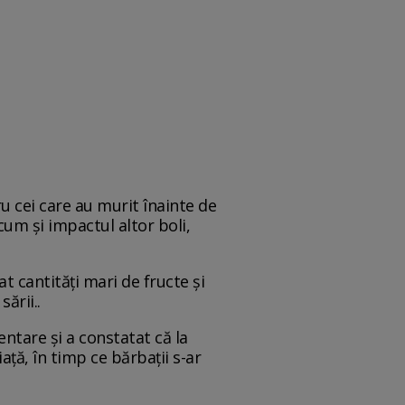
u cei care au murit înainte de
ecum și impactul altor boli,
 cantități mari de fructe și
ării..
entare și a constatat că la
ță, în timp ce bărbații s-ar