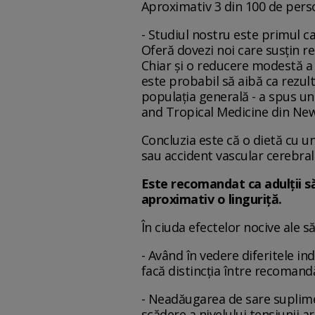
Aproximativ 3 din 100 de pers
- Studiul nostru este primul c
Oferă dovezi noi care susțin r
Chiar și o reducere modestă a 
este probabil să aibă ca rezult
populația generală - a spus unu
and Tropical Medicine din New
Concluzia este că o dietă cu un
sau accident vascular cerebral 
Este recomandat ca adulții s
aproximativ o linguriță.
În ciuda efectelor nocive ale s
- Având în vedere diferitele in
facă distincția între recomandăr
- Neadăugarea de sare suplimen
scădere a nivelului tensiunii a