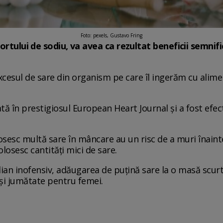
Foto: pexels, Gustavo Fring
portului de sodiu, va avea ca rezultat beneficii semnif
xcesul de sare din organism pe care îl ingerăm cu alime
ată în prestigiosul European Heart Journal și a fost efe
losesc multă sare în mâncare au un risc de a muri înaint
losesc cantități mici de sare.
idian inofensiv, adăugarea de puțină sare la o masă scur
 și jumătate pentru femei.