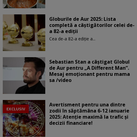
Globurile de Aur 2025: Lista
completă a câștigătorilor celei de-
a 82-a ediții
Cea de-a 82-a ediție a...
Sebastian Stan a câștigat Globul
de Aur pentru „A Different Man”.
Mesaj emoționant pentru mama
sa /video
Avertisment pentru una dintre
EXCLUSIV
zodii în săptămâna 6-12 ianuarie
2025: Atenție maximă la trafic și
decizii financiare!