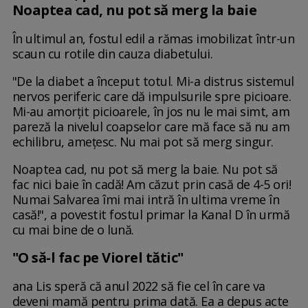
Noaptea cad, nu pot să merg la baie
În ultimul an, fostul edil a rămas imobilizat într-un
scaun cu rotile din cauza diabetului.
"De la diabet a început totul. Mi-a distrus sistemul
nervos periferic care dă impulsurile spre picioare.
Mi-au amorțit picioarele, în jos nu le mai simt, am
pareză la nivelul coapselor care mă face să nu am
echilibru, amețesc. Nu mai pot să merg singur.
Noaptea cad, nu pot să merg la baie. Nu pot să
fac nici baie în cadă! Am căzut prin casă de 4-5 ori!
Numai Salvarea îmi mai intră în ultima vreme în
casă!", a povestit fostul primar la Kanal D în urmă
cu mai bine de o lună.
"O să-l fac pe Viorel tătic"
ana Lis speră că anul 2022 să fie cel în care va
deveni mamă pentru prima dată. Ea a depus acte