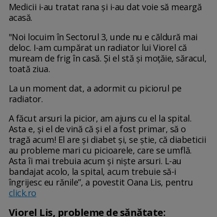
Medicii i-au tratat rana și i-au dat voie să meargă
acasă.
"Noi locuim în Sectorul 3, unde nu e căldură mai
deloc. I-am cumpărat un radiator lui Viorel că
muream de frig în casă. Și el stă și moțăie, săracul,
toată ziua.
La un moment dat, a adormit cu piciorul pe
radiator.
A făcut arsuri la picior, am ajuns cu el la spital.
Asta e, și el de vină că și el a fost primar, să o
tragă acum! El are și diabet și, se știe, că diabeticii
au probleme mari cu picioarele, care se umflă.
Asta îi mai trebuia acum și niște arsuri. L-au
bandajat acolo, la spital, acum trebuie să-i
îngrijesc eu rănile”, a povestit Oana Lis, pentru
click.ro
Viorel Lis, probleme de sănătate: