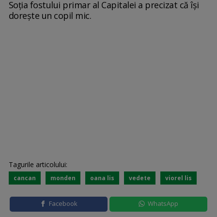
Soția fostului primar al Capitalei a precizat că își
dorește un copil mic.
Tagurile articolului:
cancan
monden
oana lis
vedete
viorel lis
Facebook
WhatsApp