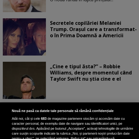
Secretele copilăriei Melaniei
Trump. Orașul care a transformat-
o în Prima Doamnă a Americii
„Cine e tipul ăsta?” – Robbie
Williams, despre momentul când
Taylor Swift nu știa cine e el
Bruce Dickinson, solistul trupei
Nouă ne pasă ca datele tale personale să rămână confidențiale
Iron Maiden, şi-a arătat talentul
Atât noi, cât și cele
683
de magazine partenere stocăm și accesăm date cu
de scrimer la un concurs în Franţa
caracter personal, de exemplu date de navigare sau identificatori unici, pe
dispozitivul dvs. Apăsând pe butonul „Acceptare”, activați tehnologiile de urmărire
care susțin scopurile indicate la rubrica „Noi, și partenerii noștri prelucrăm date
pentru a oferi:”, iar selectând opțiunea „Refuz tot” sau retragându-vă