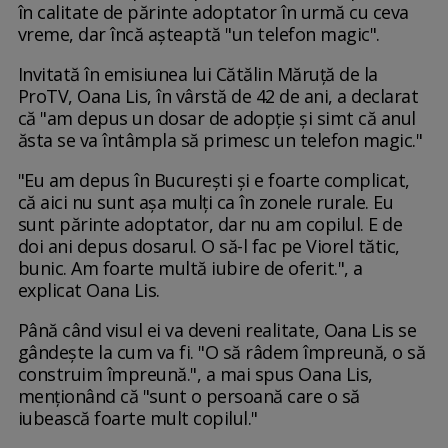
în calitate de părinte adoptator în urmă cu ceva
vreme, dar încă așteaptă "un telefon magic".
Invitată în emisiunea lui Cătălin Măruță de la
ProTV, Oana Lis, în vârstă de 42 de ani, a declarat
că "am depus un dosar de adopție și simt că anul
ăsta se va întâmpla să primesc un telefon magic."
"Eu am depus în București și e foarte complicat,
că aici nu sunt așa mulți ca în zonele rurale. Eu
sunt părinte adoptator, dar nu am copilul. E de
doi ani depus dosarul. O să-l fac pe Viorel tătic,
bunic. Am foarte multă iubire de oferit.", a
explicat Oana Lis.
Până când visul ei va deveni realitate, Oana Lis se
gândește la cum va fi. "O să râdem împreună, o să
construim împreună.", a mai spus Oana Lis,
menționând că "sunt o persoană care o să
iubească foarte mult copilul."