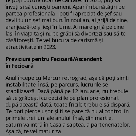
te poți bucura doar de calitate. În 2023, poți să
înveți și să cunoști oameni. Apar îmbunătățiri pe
partea profesională - poți fi apreciat de șef sau
devii tu un șef mai bun. În noul an, ai grijă de tine,
aranjează-te și ieși în lume. Ai mare grijă pe cine
lași în viața ta și nu te grăbi să divorțezi sau să te
căsătorești. Te vei bucura de carismă și
atractivitate în 2023.
Previziuni pentru Fecioară/Ascendent
în Fecioară
Anul începe cu Mercur retrograd, așa că poți simți
instabilitate. Însă, pe parcurs, lucrurile se
stabilizează. Dacă până pe 12 ianuarie, nu trebuie
să te grăbești cu deciziile pe plan profesional,
după această dată, toate fricile trebuie să dispară.
Te poți pierde ușor și ti se pare că nu ai control în
primele trei luni ale anului. Însă, din martie,
Saturn va intră în Casa a șaptea, a parteneriatelor.
Așa că, te vei maturiza.