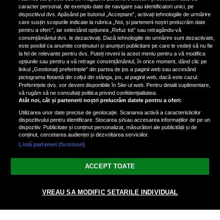
de scrimer la un concurs în Franţa
caracter personal, de exemplu date de navigare sau identificatori unici, pe
dispozitivul dvs. Apăsând pe butonul „Acceptare”, activați tehnologiile de urmărire
care susțin scopurile indicate la rubrica „Noi, și partenerii noștri prelucrăm date
pentru a oferi:”, iar selectând opțiunea „Refuz tot” sau retragându-vă
consimțământul dvs. le dezactivați. Dacă tehnologiile de urmărire sunt dezactivate,
este posibil ca anumite conținuturi și anunțuri publicitare pe care le vedeți să nu fie
Nicki Minaj, acuzată de agresiune
la fel de relevante pentru dvs. Puteți reveni la acest meniu pentru a vă modifica
de fostul manager: Detalii șocante
opțiunile sau pentru a vă retrage consimțământul, în orice moment, dând clic pe
linkul „Gestionați preferințele” din partea de jos a paginii web sau accesând
din proces
pictograma flotantă din colțul din stânga, jos, al paginii web, dacă este cazul.
Nicki Minaj le-a lăudat pe...
Preferințele dvs. vor deveni disponibile în Site-ul web. Pentru detalii suplimentare,
vă rugăm să ne consultați politica privind confidențialitatea.
Atât noi, cât și partenerii noștri prelucrăm datele pentru a oferi:
Utilizarea unor date precise de geolocație. Scanarea activă a caracteristicilor
dispozitivului pentru identificare. Stocarea și/sau accesarea informațiilor de pe un
dispozitiv. Publicitate și conținut personalizat, măsurători ale publicității și de
conținut, cercetarea audienței și dezvoltarea serviciilor.
Listă parteneri (furnizori)
Vezi varianta Desktop
ACCEPT TOATE
Politica de confidențialitate
Politica cookies
Gestionați preferințele
|
|
VREAU SA MODIFIC SETARILE INDIVIDUAL
© 2026 radiodcnews.ro | Toate drepturile rezervate.