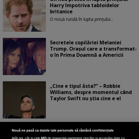
Harry împotriva tabloidelor
britanice
O nouă rundă în lupta prinţului...
Secretele copilăriei Melaniei
Trump. Orașul care a transformat-
o în Prima Doamnă a Americii
„Cine e tipul ăsta?” – Robbie
Williams, despre momentul când
Taylor Swift nu știa cine e el
Bruce Dickinson, solistul trupei
Nouă ne pasă ca datele tale personale să rămână confidențiale
Iron Maiden, şi-a arătat talentul
Atât noi, cât și cele
683
de magazine partenere stocăm și accesăm date cu