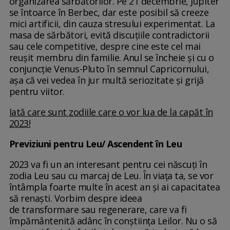
organizarea sărbătorilor. Pe 21 decembrie, Jupiter
se întoarce în Berbec, dar este posibil să creeze
mici artificii, din cauza stresului experimentat. La
masa de sărbători, evită discuțiile contradictorii
sau cele competitive, despre cine este cel mai
reușit membru din familie. Anul se încheie și cu o
conjuncție Venus-Pluto în semnul Capricornului,
așa că vei vedea în jur multă seriozitate și grijă
pentru viitor.
Iată care sunt zodiile care o vor lua de la capăt în
2023!
Previziuni pentru Leu/ Ascendent în Leu
2023 va fi un an interesant pentru cei născuți în
zodia Leu sau cu marcaj de Leu. În viața ta, se vor
întâmpla foarte multe în acest an și ai capacitatea
să renaști. Vorbim despre ideea
de transformare sau regenerare, care va fi
împământenită adânc în conștiința Leilor. Nu o să