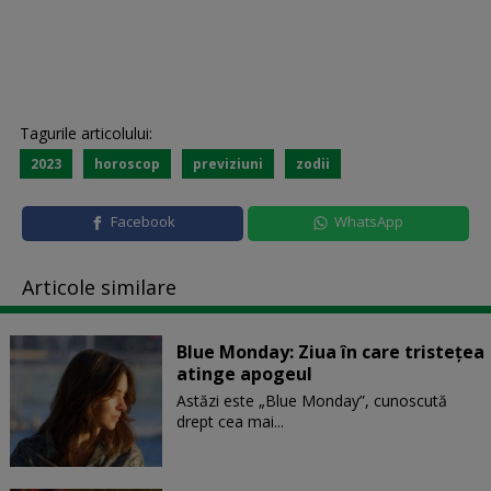
Tagurile articolului:
2023
horoscop
previziuni
zodii
Facebook
WhatsApp
Articole similare
Blue Monday: Ziua în care tristețea
atinge apogeul
Astăzi este „Blue Monday”, cunoscută
drept cea mai...