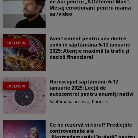
de Aur pentru „A Different Man”.
Mesaj emoționant pentru mama
sa /video
Avertisment pentru una dintre
EXCLUSIV
zodii în săptămâna 6-12 ianuarie
2025: Atenție maximă la trafic și
decizii financiare!
Horoscopul săptămânii 6-12
EXCLUSIV
ianuarie 2025: Lecții de
autocontrol pentru anumiți nativi
Săptămâna aceasta, Racii se...
Ce ne rezervă viitorul? Predicțiile
controversate ale
„Nostradamusului în viață” pentru